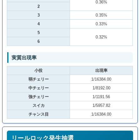
0.36%
2
3
0.35%
4
0.33%
5
0.32%
6
実質出現率
小役
出現率
弱チェリー
1/16384.00
中チェリー
1/8192.00
強チェリー
1/1191.56
スイカ
1/5957.82
チャンス目
1/16384.00
リールロック発生抽選