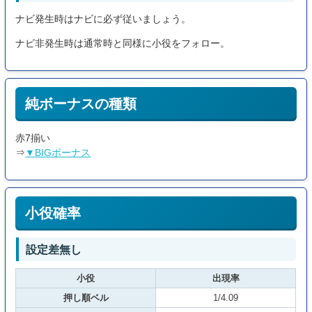
ナビ発生時はナビに必ず従いましょう。
ナビ非発生時は通常時と同様に小役をフォロー。
純ボーナスの種類
赤7揃い
⇒
▼BIGボーナス
小役確率
設定差無し
小役
出現率
押し順ベル
1/4.09