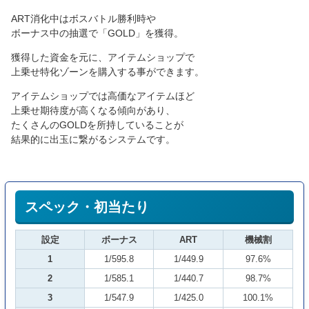
ART消化中はボスバトル勝利時や
ボーナス中の抽選で「GOLD」を獲得。
獲得した資金を元に、アイテムショップで
上乗せ特化ゾーンを購入する事ができます。
アイテムショップでは高価なアイテムほど
上乗せ期待度が高くなる傾向があり、
たくさんのGOLDを所持していることが
結果的に出玉に繋がるシステムです。
スペック・初当たり
設定
ボーナス
ART
機械割
1
1/595.8
1/449.9
97.6%
2
1/585.1
1/440.7
98.7%
3
1/547.9
1/425.0
100.1%