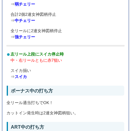
⇒
弱チェリー
合計2個2連女神図柄停止
⇒
中チェリー
全リールに2連女神図柄停止
⇒
強チェリー
左リール上段にスイカ停止時
中・右リールともに赤7狙い
スイカ揃い
⇒
スイカ
ボーナス中の打ち方
全リール適当打ちでOK！
カットイン発生時は2連女神図柄狙い。
ART中の打ち方