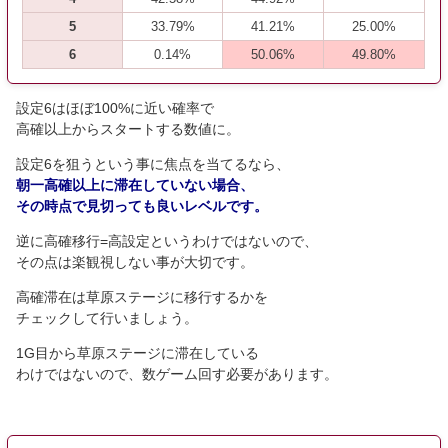
5
33.79%
41.21%
25.00%
6
0.14%
50.06%
49.80%
設定6はほぼ100%に近い確率で
高確以上からスタートする数値に。
設定6を狙うという事に焦点を当てるなら、
朝一高確以上に滞在していない場合、
その時点で見切っても良いレベルです。
逆に高確移行=高設定というわけではないので、
その点は楽観視しない事が大切です。
高確滞在は草原ステージに移行するかを
チェックして行いましょう。
1G目から草原ステージに滞在している
わけではないので、数ゲーム回す必要があります。