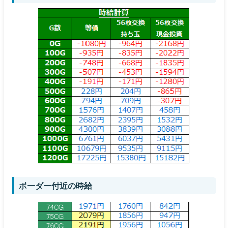
ボーダー付近の時給