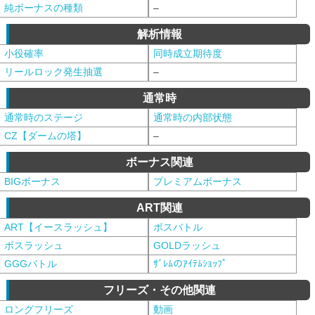
純ボーナスの種類
–
解析情報
小役確率
同時成立期待度
リールロック発生抽選
–
通常時
通常時のステージ
通常時の内部状態
CZ【ダームの塔】
–
ボーナス関連
BIGボーナス
プレミアムボーナス
ART関連
ART【イースラッシュ】
ボスバトル
ボスラッシュ
GOLDラッシュ
GGGバトル
ｻﾞﾚﾑのｱｲﾃﾑｼｮｯﾌﾟ
フリーズ・その他関連
ロングフリーズ
動画