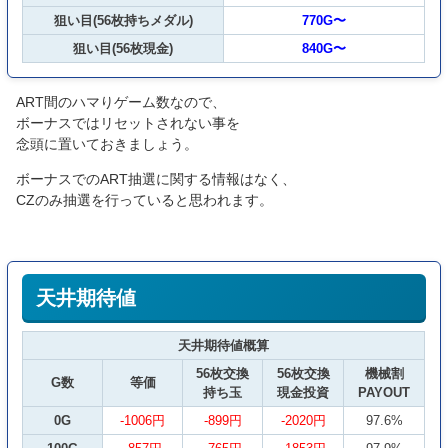
狙い目(56枚持ちメダル)
770G〜
狙い目(56枚現金)
840G〜
ART間のハマりゲーム数なので、
ボーナスではリセットされない事を
念頭に置いておきましょう。
ボーナスでのART抽選に関する情報はなく、
CZのみ抽選を行っていると思われます。
天井期待値
天井期待値概算
56枚交換
56枚交換
機械割
G数
等価
持ち玉
現金投資
PAYOUT
0G
-1006円
-899円
-2020円
97.6%