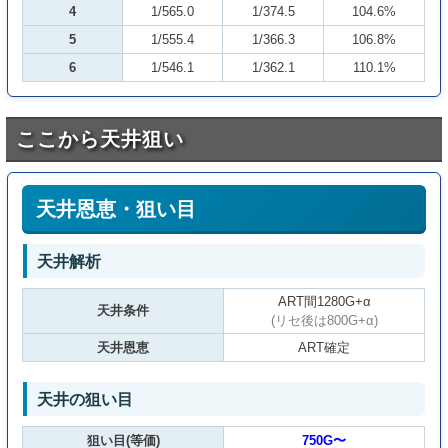
4
1/565.0
1/374.5
104.6%
5
1/555.4
1/366.3
106.8%
6
1/546.1
1/362.1
110.1%
ここから天井狙い
天井恩恵・狙い目
天井解析
ART間1280G+α
天井条件
(リセ後は800G+α)
天井恩恵
ART確定
天井の狙い目
狙い目(等価)
750G〜