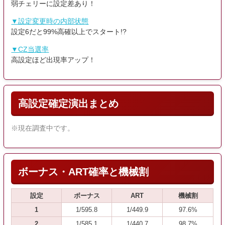
弱チェリーに設定差あり！
▼設定変更時の内部状態
設定6だと99%高確以上でスタート!?
▼CZ当選率
高設定ほど出現率アップ！
高設定確定演出まとめ
※現在調査中です。
ボーナス・ART確率と機械割
設定
ボーナス
ART
機械割
1
1/595.8
1/449.9
97.6%
2
1/585.1
1/440.7
98.7%