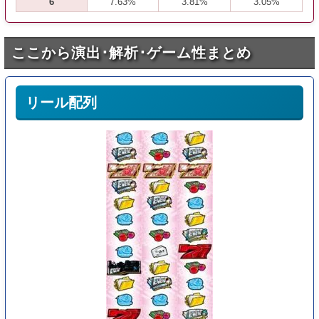
6
7.63%
3.81%
3.05%
ここから演出･解析･ゲーム性まとめ
リール配列