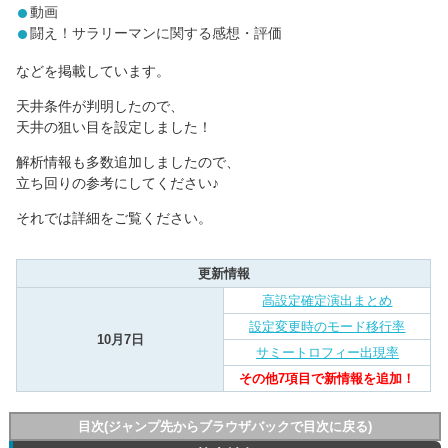
動画
闘え！サラリーマンに関する感想・評価
などを掲載しています。
天井条件が判明したので、
天井の狙い目を設定しました！
解析情報も多数追加しましたので、
立ち回りの参考にしてください♪
それでは詳細をご覧ください。
更新情報
高設定確定演出まとめ
設定変更時のモード移行率
10月7日
サミートロフィー出現率
その他7項目で新情報を追加！
目次(ジャンプ先からブラウザバックで目次に戻る)