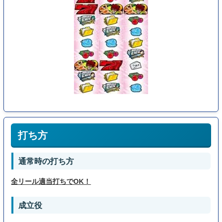
打ち方
通常時の打ち方
全リール適当打ちでOK！
成立役