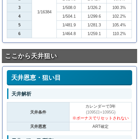
3
1/508.0
1/326.2
100.3%
1/16384
4
1/504.1
1/299.6
102.2%
5
1/481.9
1/281.3
105.4%
6
1/464.8
1/259.1
110.2%
ここから天井狙い
天井恩恵・狙い目
天井解析
カレンダーで3年
天井条件
(1095日=1095G)
※ボーナスでリセットされない
天井恩恵
ART確定