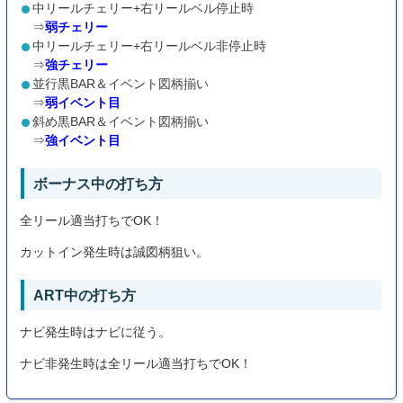
中リールチェリー+右リールベル停止時
⇒
弱チェリー
中リールチェリー+右リールベル非停止時
⇒
強チェリー
並行黒BAR＆イベント図柄揃い
⇒
弱イベント目
斜め黒BAR＆イベント図柄揃い
⇒
強イベント目
ボーナス中の打ち方
全リール適当打ちでOK！
カットイン発生時は誠図柄狙い。
ART中の打ち方
ナビ発生時はナビに従う。
ナビ非発生時は全リール適当打ちでOK！