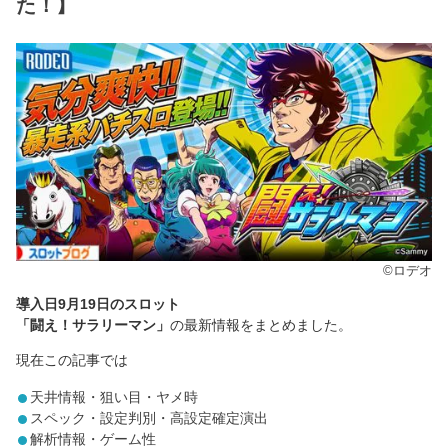
た！】
©ロデオ
導入日9月19日のスロット
「闘え！サラリーマン」
の最新情報をまとめました。
現在この記事では
天井情報・狙い目・ヤメ時
スペック・設定判別・高設定確定演出
解析情報・ゲーム性