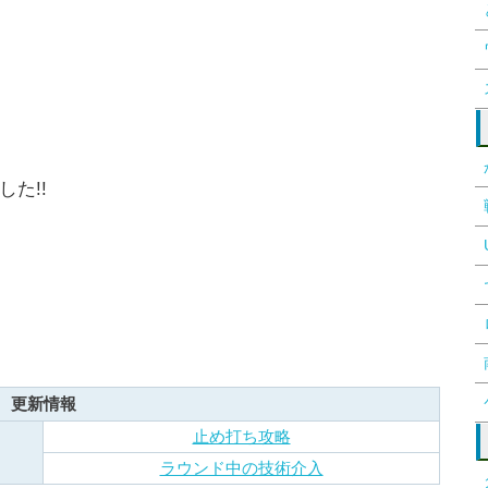
た!!
更新情報
止め打ち攻略
ラウンド中の技術介入