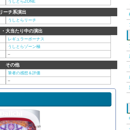
うしとらZONE
リーチ系演出
うしとらリーチ
り・大当たり中の演出
レギュラーボーナス
うしとらゾーン極
–
その他
筆者の感想＆評価
–