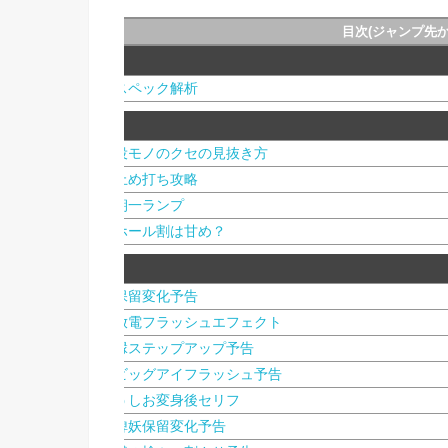
目次(ジャンプ先
スペック解析
役モノのクセの見抜き方
止め打ち攻略
朝一ランプ
ホール割は甘め？
保留変化予告
放電フラッシュエフェクト
縁ステップアップ予告
ビッグアイフラッシュ予告
うしお変身後セリフ
婢妖保留変化予告