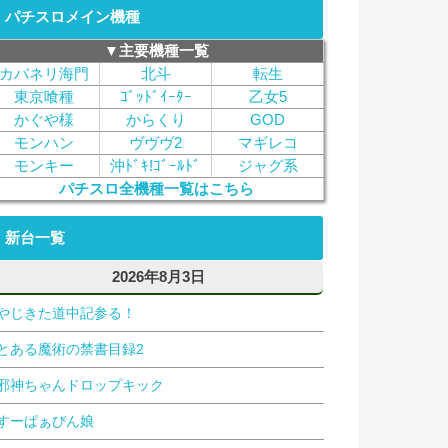
パチスロメイン機種
▼主要機種一覧
カバネリ海門
北斗
転生
東京喰種
ｺﾞｯﾄﾞｲｰﾀｰ
乙女5
かぐや様
からくり
GOD
モンハン
ヴヴヴ2
マギレコ
モンキー
沖ﾄﾞｷ!ｺﾞｰﾙﾄﾞ
ジャグ系
パチスロ全機種一覧はこちら
新台一覧
2026年8月3日
やじきた道中記参る！
とある魔術の禁書目録2
邪神ちゃんドロップキック
すーぱぁびん娘