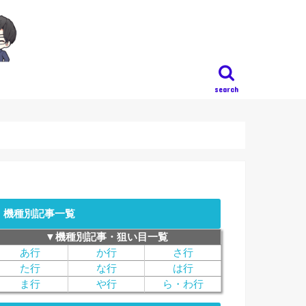
search
機種別記事一覧
▼機種別記事・狙い目一覧
あ行
か行
さ行
た行
な行
は行
ま行
や行
ら・わ行