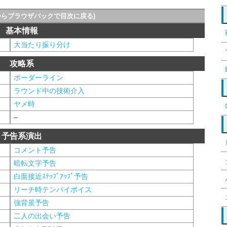
からブラウザバックで目次に戻る)
基本情報
大当たり振り分け
攻略系
ボーダーライン
ラウンド中の技術介入
ヤメ時
–
予告系演出
コメント予告
暗転文字予告
白面接近ｽﾃｯﾌﾟｱｯﾌﾟ予告
リーチ時テンパイボイス
強背景予告
二人の出会い予告