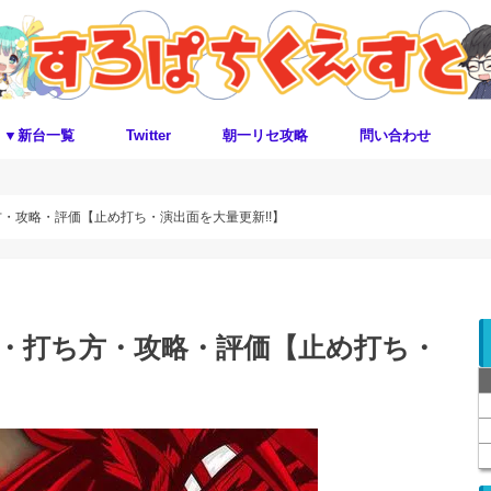
▼新台一覧
Twitter
朝一リセ攻略
問い合わせ
・攻略・評価【止め打ち・演出面を大量更新!!】
ク・打ち方・攻略・評価【止め打ち・