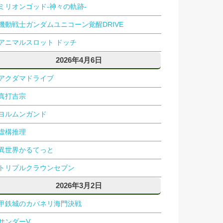
ミリオンゴッド-神々の軌跡-
機動戦士ガンダムユニコーン覚醒DRIVE
アニマルスロット ドッチ
2026年4月6日
アクダマドライブ
真打吉宗
ヨルムンガンド
虚構推理
異世界かるてっと
トリプルクラウンセブン
2026年3月2日
甲鉄城のカバネリ海門決戦
サンダーV