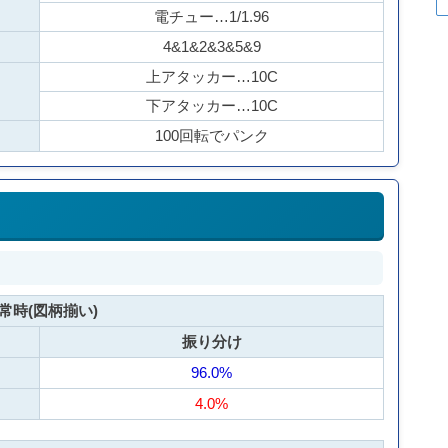
電チュー…1/1.96
4&1&2&3&5&9
上アタッカー…10C
下アタッカー…10C
100回転でパンク
常時(図柄揃い)
振り分け
96.0%
4.0%