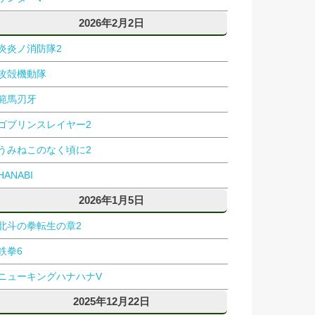
2026年2月2日
炎炎ノ消防隊2
攻殻機動隊
範馬刃牙
ゴブリンスレイヤー2
うみねこのなく頃に2
HANABI
2026年1月5日
北斗の拳転生の章2
鉄拳6
ニューキングハナハナV
2025年12月22日