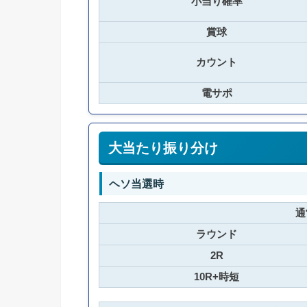
小当り確率
賞球
カウント
電サポ
大当たり振り分け
ヘソ当選時
通
ラウンド
2R
10R+時短