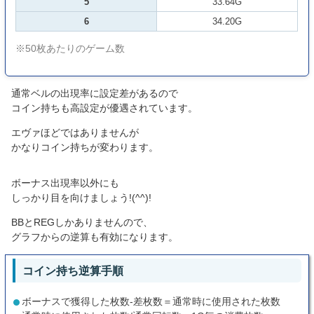
5
33.64G
6
34.20G
※50枚あたりのゲーム数
通常ベルの出現率に設定差があるので
コイン持ちも高設定が優遇されています。
エヴァほどではありませんが
かなりコイン持ちが変わります。
ボーナス出現率以外にも
しっかり目を向けましょう!(^^)!
BBとREGしかありませんので、
グラフからの逆算も有効になります。
コイン持ち逆算手順
ボーナスで獲得した枚数-差枚数＝通常時に使用された枚数