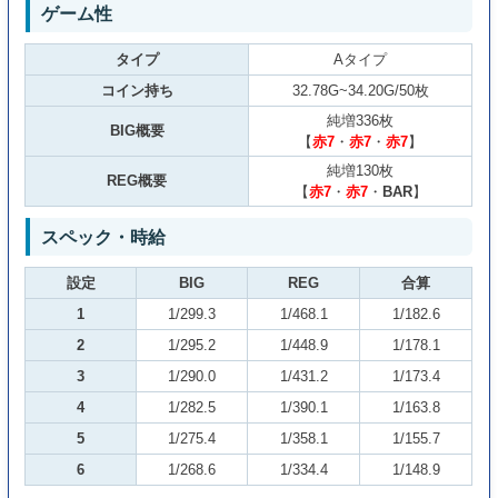
ゲーム性
タイプ
Aタイプ
コイン持ち
32.78G~34.20G/50枚
純増336枚
BIG概要
【
赤7
・
赤7
・
赤7
】
純増130枚
REG概要
【
赤7
・
赤7
・
BAR
】
スペック・時給
設定
BIG
REG
合算
1
1/299.3
1/468.1
1/182.6
2
1/295.2
1/448.9
1/178.1
3
1/290.0
1/431.2
1/173.4
4
1/282.5
1/390.1
1/163.8
5
1/275.4
1/358.1
1/155.7
6
1/268.6
1/334.4
1/148.9