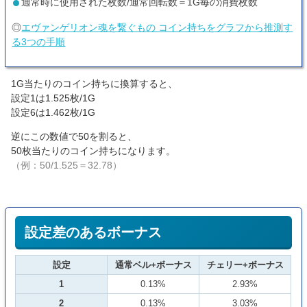
通常時に使用された枚数/通常回転数＝1G毎の消費枚数
◎
エヴァンゲリオン魂を繋ぐもの コイン持ちをグラフから推測す
る3つの手順
1G当たりのコイン持ちに換算すると、
設定1は1.525枚/1G
設定6は1.462枚/1G
逆にこの数値で50を割ると、
50枚当たりのコイン持ちになります。
（例：50/1.525＝32.78）
設定差のあるボーナス
設定
通常ベル+ボーナス
チェリー+ボーナス
1
0.13%
2.93%
2
0.13%
3.03%