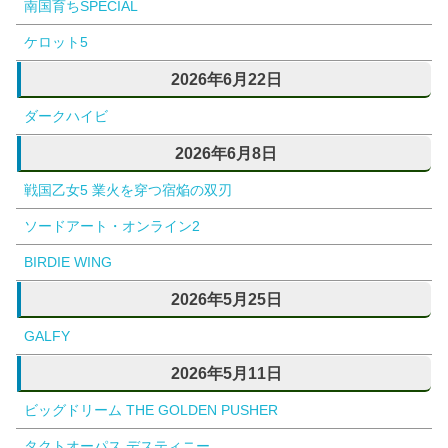
南国育ちSPECIAL
ケロット5
2026年6月22日
ダークハイビ
2026年6月8日
戦国乙女5 業火を穿つ宿焔の双刃
ソードアート・オンライン2
BIRDIE WING
2026年5月25日
GALFY
2026年5月11日
ビッグドリーム THE GOLDEN PUSHER
タクトオーパス デスティニー