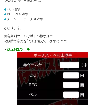
現状数えるべき設定差は、
ベル確率
BB・REG確率
チェリー＋ボーナス確率
となります。
設定判別ツールは以下の様な形で
現段階で必要な部分は揃えていますね(*^^*)
▼
設定判別ツール