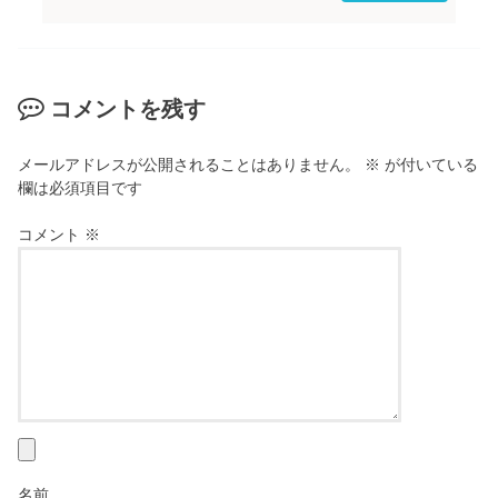
コメントを残す
メールアドレスが公開されることはありません。
※
が付いている
欄は必須項目です
コメント
※
名前