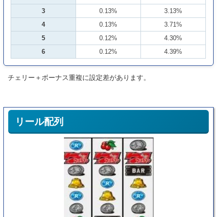
3
0.13%
3.13%
4
0.13%
3.71%
5
0.12%
4.30%
6
0.12%
4.39%
チェリー＋ボーナス重複に設定差があります。
リール配列