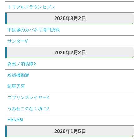
トリプルクラウンセブン
2026年3月2日
甲鉄城のカバネリ海門決戦
サンダーV
2026年2月2日
炎炎ノ消防隊2
攻殻機動隊
範馬刃牙
ゴブリンスレイヤー2
うみねこのなく頃に2
HANABI
2026年1月5日