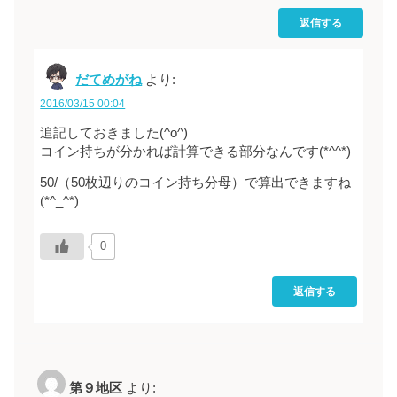
返信する
だてめがね
より:
2016/03/15 00:04
追記しておきました(^o^)
コイン持ちが分かれば計算できる部分なんです(*^^*)
50/（50枚辺りのコイン持ち分母）で算出できますね
(*^_^*)
0
返信する
第９地区
より: