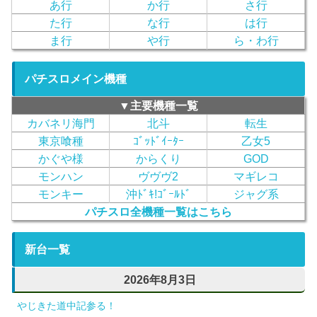
あ行
か行
さ行
た行
な行
は行
ま行
や行
ら・わ行
パチスロメイン機種
▼主要機種一覧
カバネリ海門
北斗
転生
東京喰種
ｺﾞｯﾄﾞｲｰﾀｰ
乙女5
かぐや様
からくり
GOD
モンハン
ヴヴヴ2
マギレコ
モンキー
沖ﾄﾞｷ!ｺﾞｰﾙﾄﾞ
ジャグ系
パチスロ全機種一覧はこちら
新台一覧
2026年8月3日
やじきた道中記参る！