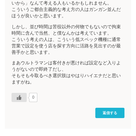
いから」なんて考える人もいるかもしれません。
こういうご都合主義的な考え方の人はガンガン並んだ
ほうが良いかと思います。
しかし、並び時間は苦役以外の何物でもないので拘束
時間に含んで当然、と僕なんかは考えています。
こういう考えの人は、こういう低スペック機種に通常
営業で設定を使う店を探す方向に活路を見出すのが最
善手かと思います。
まあウルトラマンは客付きが悪ければ設定など入りよ
うがないので即終了だし、
そもそも今取るべき選択肢はやはりハイエナだと思い
ますがね。
0
返信する