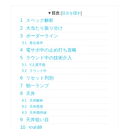
▼目次
[
目次を隠す
]
1
スペック解析
2
大当たり振り分け
3
ボーダーライン
3.1
算出条件
4
電サポ中の止め打ち攻略
5
ラウンド中の技術介入
5.1
V入賞手順
5.2
ラウンド中
6
リセット判別
7
朝一ランプ
8
天井
8.1
天井解析
8.2
天井恩恵
8.3
天井期待値
9
天井狙い目
10
やめ時