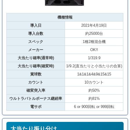
機種情報
導入日
2021年4月19日
導入台数
約25000台
スペック
1種2種混合機
メーカー
OK!!
大当たり確率(通常時)
1/319.9
大当たり確率(確変時)
1/9.2(直当たりと小当たりの合算)
賞球数
1&1&1&4&9&15&15
カウント
10カウント
確変突入率
約50%
ウルトラバトルボーナス継続率
約81%
電サポ
6 or 900回転 or 999回転
大当たり振り分け