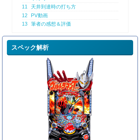
11
天井到達時の打ち方
12
PV動画
13
筆者の感想＆評価
スペック解析