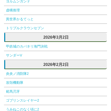
ヨルムンガンド
虚構推理
異世界かるてっと
トリプルクラウンセブン
2026年3月2日
甲鉄城のカバネリ海門決戦
サンダーV
2026年2月2日
炎炎ノ消防隊2
攻殻機動隊
範馬刃牙
ゴブリンスレイヤー2
うみねこのなく頃に2