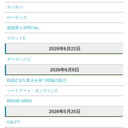
ヤバチバ
ローティス
南国育ちSPECIAL
ケロット5
2026年6月22日
ダークハイビ
2026年6月8日
戦国乙女5 業火を穿つ宿焔の双刃
ソードアート・オンライン2
BIRDIE WING
2026年5月25日
GALFY