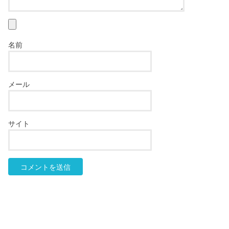
名前
メール
サイト