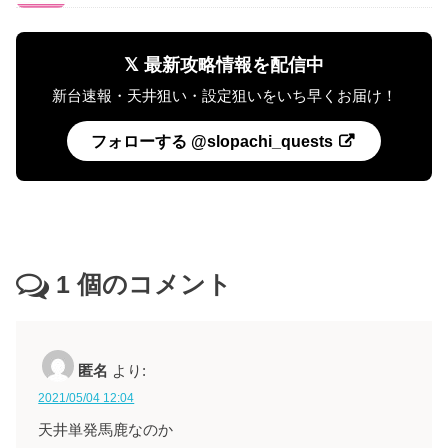
𝕏 最新攻略情報を配信中
新台速報・天井狙い・設定狙いをいち早くお届け！
フォローする @slopachi_quests
1
個のコメント
匿名
より:
2021/05/04 12:04
天井単発馬鹿なのか