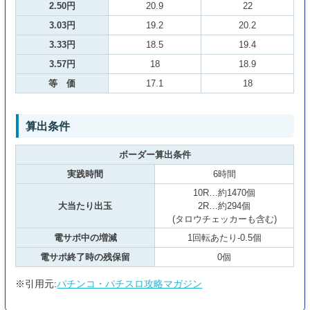
2.50円
20.9
22
3.03円
19.2
20.2
3.33円
18.5
19.4
3.57円
18
18.9
等 価
17.1
18
算出条件
ボーダー算出条件
実践時間
6時間
10R…約1470個
大当たり出玉
2R…約294個
(タロウチェッカーも含む)
電サポ中の増減
1回転あたり-0.5個
電サポ終了時の残保留
0個
※引用元:
パチンコ・パチスロ攻略マガジン