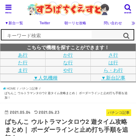
menu
search
▼新台一覧
Twitter
朝一リセ攻略
問い合わせ
こちらで機種を探すことができます！
あ行
か行
さ行
た行
な行
は行
ま行
や行
ら・わ行
▼人気機種
▼新台記事
HOME
パチンコ記事
ぱちんこ ウルトラマンタロウ2 遊タイム攻略まとめ｜ ボーダーラインと止め打ち手順を追
加！
2021.05.04
2021.06.23
パチンコ記事
ぱちんこ ウルトラマンタロウ2 遊タイム攻略
まとめ｜ ボーダーラインと止め打ち手順を追