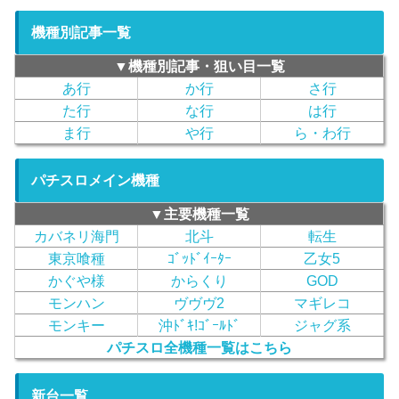
機種別記事一覧
▼機種別記事・狙い目一覧
あ行
か行
さ行
た行
な行
は行
ま行
や行
ら・わ行
パチスロメイン機種
▼主要機種一覧
カバネリ海門
北斗
転生
東京喰種
ｺﾞｯﾄﾞｲｰﾀｰ
乙女5
かぐや様
からくり
GOD
モンハン
ヴヴヴ2
マギレコ
モンキー
沖ﾄﾞｷ!ｺﾞｰﾙﾄﾞ
ジャグ系
パチスロ全機種一覧はこちら
新台一覧