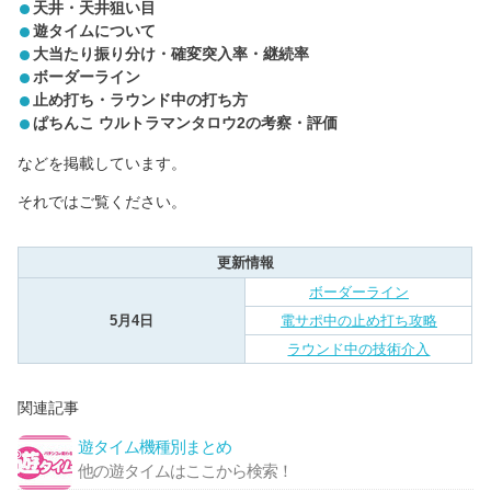
天井・天井狙い目
遊タイムについて
大当たり振り分け・確変突入率・継続率
ボーダーライン
止め打ち・ラウンド中の打ち方
ぱちんこ ウルトラマンタロウ2の考察・評価
などを掲載しています。
それではご覧ください。
更新情報
ボーダーライン
5月4日
電サポ中の止め打ち攻略
ラウンド中の技術介入
関連記事
遊タイム機種別まとめ
他の遊タイムはここから検索！