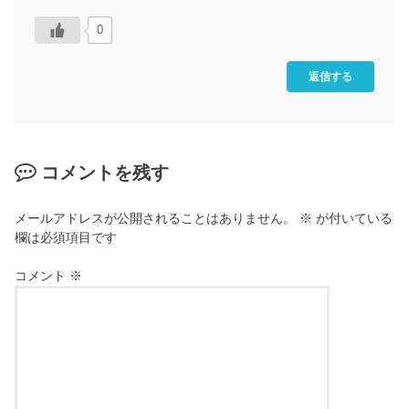
0
返信する
コメントを残す
メールアドレスが公開されることはありません。
※
が付いている
欄は必須項目です
コメント
※