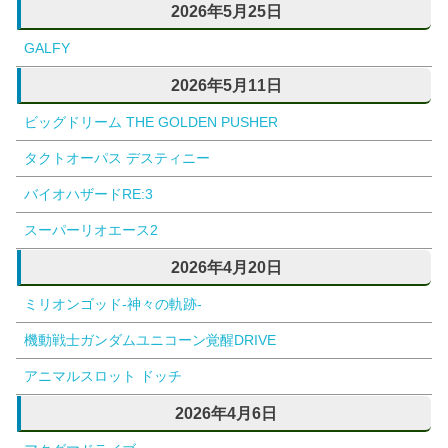
2026年5月25日
GALFY
2026年5月11日
ビッグドリーム THE GOLDEN PUSHER
タクトオーパス デスティニー
バイオハザードRE:3
スーパーリオエース2
2026年4月20日
ミリオンゴッド-神々の軌跡-
機動戦士ガンダムユニコーン覚醒DRIVE
アニマルスロット ドッチ
2026年4月6日