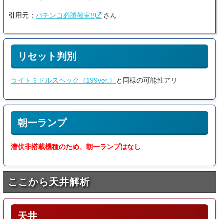
引用元：
パチンコ必勝教室!!
さん
リセット判別
ライトミドルスペック（199ver.）
と同様の可能性アリ
朝一ランプ
潜伏非搭載機種のため、朝一ランプはなし
ここから天井解析
天井