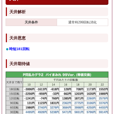
天井解析
天井条件
通常時299回転消化
天井恩恵
時短181回転
天井期待値