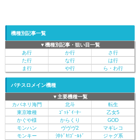
機種別記事一覧
▼機種別記事・狙い目一覧
あ行
か行
さ行
た行
な行
は行
ま行
や行
ら・わ行
パチスロメイン機種
▼主要機種一覧
カバネリ海門
北斗
転生
東京喰種
ｺﾞｯﾄﾞｲｰﾀｰ
乙女5
かぐや様
からくり
GOD
モンハン
ヴヴヴ2
マギレコ
モンキー
沖ﾄﾞｷ!ｺﾞｰﾙﾄﾞ
ジャグ系