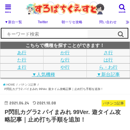
menu
search
▼新台一覧
Twitter
朝一リセ攻略
問い合わせ
こちらで機種を探すことができます！
あ行
か行
さ行
た行
な行
は行
ま行
や行
ら・わ行
▼人気機種
▼新台記事
HOME
パチンコ記事
P閃乱カグラ2 パイまみれ 99Ver. 遊タイム攻略記事｜止め打ち手順を追加！
2021.06.24
2021.10.08
パチンコ記事
P閃乱カグラ2 パイまみれ 99Ver. 遊タイム攻
略記事｜止め打ち手順を追加！