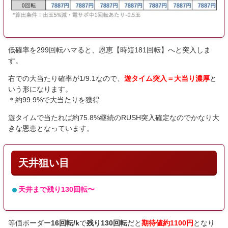
低確率を299回転ハマると、恩恵【時短181回転】へと突入しま
す。
右での大当たり確率が1/9.1なので、
遊タイム突入＝大当り濃厚
と
いう形になります。
＊約99.9%で大当たりを獲得
遊タイムで当たれば約75.8%継続のRUSH突入確定なのでかなり大
きな恩恵となっています。
天井狙い目
天井まで残り130回転〜
等価ボーダー
16回転/k
で
残り130回転
だと
期待値約1100円
となり