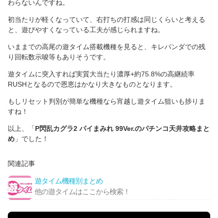
わらないんですね。
初当たりが軽くなっていて、右打ちの打感は同じくらいと考える
と、遊びやすくなっている工夫が感じられますね。
いままでの高尾の遊タイム搭載機種を見ると、キレパンダでの残
り回転数示唆等もありそうです。
遊タイムに突入すれば実質大当たり濃厚+約75.8%の高継続率
RUSHとなるので恩恵はかなり大きなものとなります。
もしリセット判別が簡単な機種なら宵越し遊タイム狙いも捗りま
すね！
以上、「
P閃乱カグラ2 パイまみれ 99Ver.のパチンコ天井攻略まと
め
」でした！
関連記事
遊タイム機種別まとめ
他の遊タイムはここから検索！