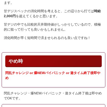
ます。
甘デジスペックの消化時間を考えると、この辺りから打てば
時給
2,000円
を超えてくるかと思います。
甘デジの中でも比較的天井期待値がしっかりしているので、積極
的に狙って行っても良いかもしれません。
消化時間が早く短時間で済ませられるのも良い点ですね！
やめ時
閃乱チャレンジ or 爆NEWパイパニック or 遊タイム終了後即や
め
閃乱チャレンジ・爆NEWパイパニック・遊タイム終了後は即やめ
でOKです。