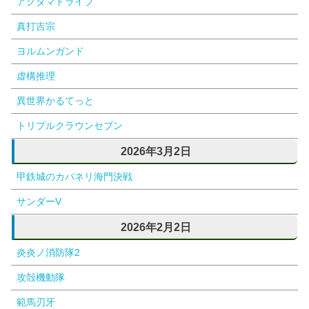
アクダマドライブ
真打吉宗
ヨルムンガンド
虚構推理
異世界かるてっと
トリプルクラウンセブン
2026年3月2日
甲鉄城のカバネリ海門決戦
サンダーV
2026年2月2日
炎炎ノ消防隊2
攻殻機動隊
範馬刃牙