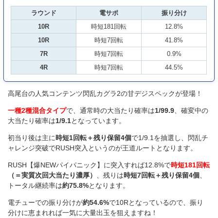
ラウンド
電サポ
振り分け
10R
時短181回転
12.8%
10R
時短7回転
41.8%
7R
時短7回転
0.9%
4R
時短7回転
44.5%
高尾台の人気コンテンツ閃乱カグラ2の甘デジスペックが登場！
一種2種混合タイプ
で、通常時の大当たり確率は
1/99.9
、確変中の
大当たり確率は
1/9.1
となっています。
初当り後は主に
時短1回転＋残り保留4個
で1/9.1を抽選し、閃乱チ
ャレンジ突破でRUSH突入というのが王道ルートとなります。
RUSH【爆NEWパイパニック】に突入すれば12.8%で
時短181回転
（＝実質次回大当たり濃厚）
、残りは
時短7回転＋残り保留4個
、
トータル継続率は
約75.8%
となります。
電チューでの振り分けが
約54.6%
で10Rとなっているので、振り
分けに恵まれれば一気に大量出玉を狙えますね！