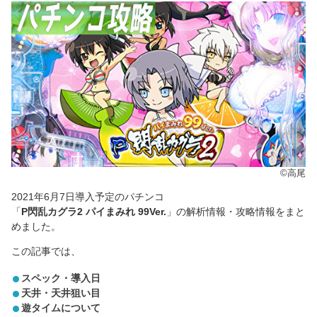
©高尾
2021年6月7日導入予定のパチンコ
「
P閃乱カグラ2 パイまみれ 99Ver.
」の解析情報・攻略情報をまと
めました。
この記事では、
スペック・導入日
天井・天井狙い目
遊タイムについて