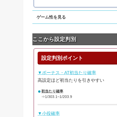
ゲーム性を見る
ここから設定判別
通常時
CZ「ｱﾌﾀｰﾃﾞｰﾄﾁｬﾝｽ」
設定判別ポイント
CZ「ﾗﾌﾞｿﾞｰﾝ」
▼ボーナス・AT初当たり確率
高設定ほど初当たりを引きやすい
AT「ごほうびRUSH」
初当たり確率
ﾎﾞｰﾅｽ「VIPﾎﾞｰﾅｽ」
⇒1/303.1~1/203.9
早くも6号機第二弾のラブ嬢が登場します！
▼小役確率