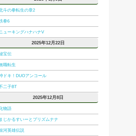
北斗の拳転生の章2
鉄拳6
ニューキングハナハナV
2025年12月22日
秘宝伝
無職転生
沖ドキ！DUOアンコール
不二子BT
2025年12月8日
化物語
まじかるすいーとプリズムナナ
銀河英雄伝説