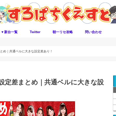
▼新台一覧
Twitter
朝一リセ攻略
問い合わせ
差まとめ｜共通ベルに大きな設定差あり！
) 設定差まとめ｜共通ベルに大きな設