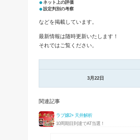
ネット上の評価
設定判別の考察
などを掲載しています。
最新情報は随時更新いたします！
それではご覧ください。
3月22日
関連記事
ラブ嬢2+ 天井解析
10周期目到達でAT当選！