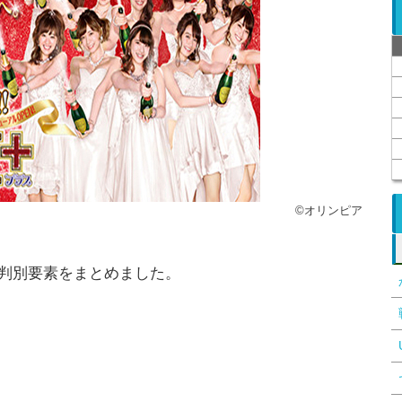
©オリンピア
判別要素をまとめました。