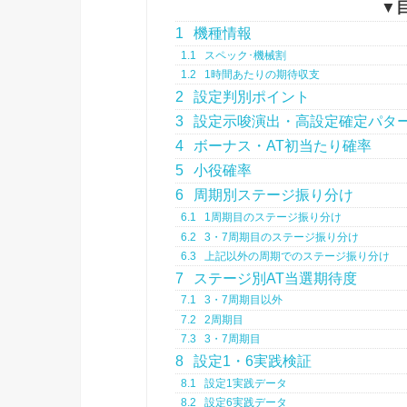
▼
1
機種情報
1.1
スペック･機械割
1.2
1時間あたりの期待収支
2
設定判別ポイント
3
設定示唆演出・高設定確定パタ
4
ボーナス・AT初当たり確率
5
小役確率
6
周期別ステージ振り分け
6.1
1周期目のステージ振り分け
6.2
3・7周期目のステージ振り分け
6.3
上記以外の周期でのステージ振り分け
7
ステージ別AT当選期待度
7.1
3・7周期目以外
7.2
2周期目
7.3
3・7周期目
8
設定1・6実践検証
8.1
設定1実践データ
8.2
設定6実践データ