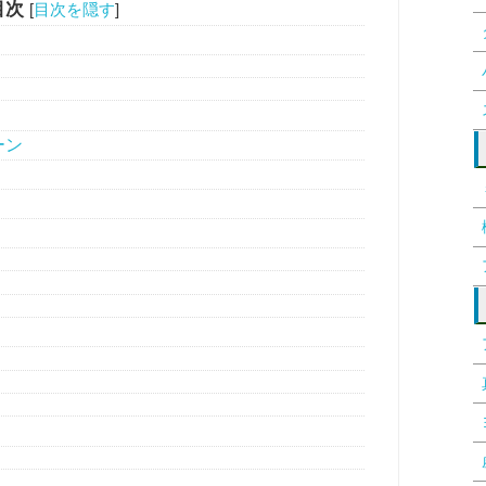
目次
[
目次を隠す
]
ーン