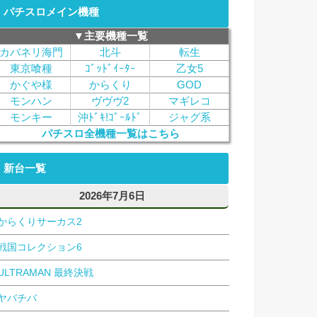
パチスロメイン機種
▼主要機種一覧
カバネリ海門
北斗
転生
東京喰種
ｺﾞｯﾄﾞｲｰﾀｰ
乙女5
かぐや様
からくり
GOD
モンハン
ヴヴヴ2
マギレコ
モンキー
沖ﾄﾞｷ!ｺﾞｰﾙﾄﾞ
ジャグ系
パチスロ全機種一覧はこちら
新台一覧
2026年7月6日
からくりサーカス2
戦国コレクション6
ULTRAMAN 最終決戦
ヤバチバ