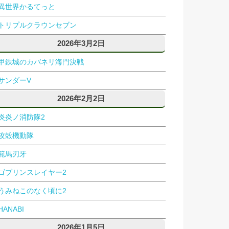
異世界かるてっと
トリプルクラウンセブン
2026年3月2日
甲鉄城のカバネリ海門決戦
サンダーV
2026年2月2日
炎炎ノ消防隊2
攻殻機動隊
範馬刃牙
ゴブリンスレイヤー2
うみねこのなく頃に2
HANABI
2026年1月5日