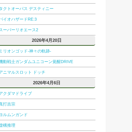
タクトオーパス デスティニー
バイオハザードRE:3
スーパーリオエース2
2026年4月20日
ミリオンゴッド-神々の軌跡-
機動戦士ガンダムユニコーン覚醒DRIVE
アニマルスロット ドッチ
2026年4月6日
アクダマドライブ
真打吉宗
ヨルムンガンド
虚構推理