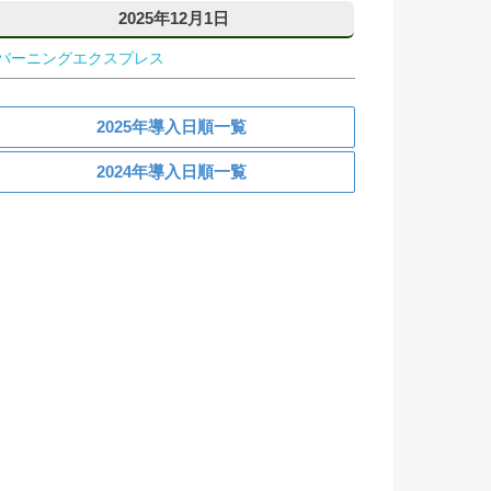
2025年12月1日
バーニングエクスプレス
2025年導入日順一覧
2024年導入日順一覧