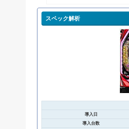
スペック解析
導入日
導入台数