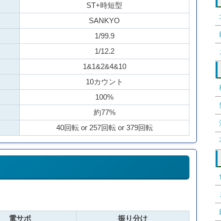
ST+時短型
SANKYO
1/99.9
1/12.2
1&1&2&4&10
10カウント
100%
約77%
40回転 or 257回転 or 379回転
電サポ
振り分け