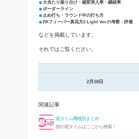
大当たり振り分け・確変突入率・継続率
ボーダーライン
止め打ち・ラウンド中の打ち方
PAフィーバー真花月2 Light Ver.の考察・評価
などを掲載しています。
それではご覧ください。
2月18日
関連記事
遊タイム機種別まとめ
他の遊タイムはここから検索！