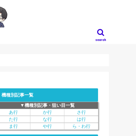
search
機種別記事一覧
▼機種別記事・狙い目一覧
あ行
か行
さ行
た行
な行
は行
ま行
や行
ら・わ行