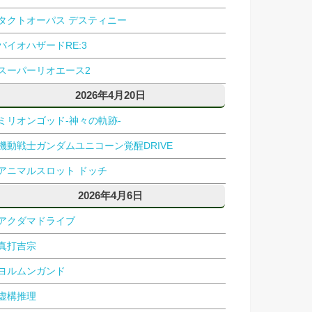
タクトオーパス デスティニー
バイオハザードRE:3
スーパーリオエース2
2026年4月20日
ミリオンゴッド-神々の軌跡-
機動戦士ガンダムユニコーン覚醒DRIVE
アニマルスロット ドッチ
2026年4月6日
アクダマドライブ
真打吉宗
ヨルムンガンド
虚構推理