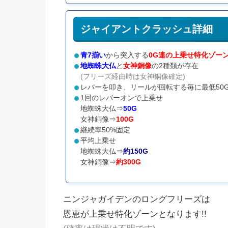
ジャイアントクラッシュ詳細
青7揃い
から突入する
0G連の上乗せ特化ゾー
地蜘蛛大仏
と
女神銅像
の2種類が存在
(フリーズ経由時は女神銅像確定)
レバーを叩き、リールが回転する毎に最低50
1回のレバーオンで上乗せ
地蜘蛛大仏⇒
50G
女神銅像⇒
100G
継続率50%固定
平均上乗せ
地蜘蛛大仏⇒
約150G
女神銅像⇒
約300G
ニンジャガイデンのロングフリーズは
恩恵が上乗せ特化ゾーンとなります!!