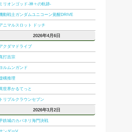
ミリオンゴッド-神々の軌跡-
機動戦士ガンダムユニコーン覚醒DRIVE
アニマルスロット ドッチ
2026年4月6日
アクダマドライブ
真打吉宗
ヨルムンガンド
虚構推理
異世界かるてっと
トリプルクラウンセブン
2026年3月2日
甲鉄城のカバネリ海門決戦
サンダーV