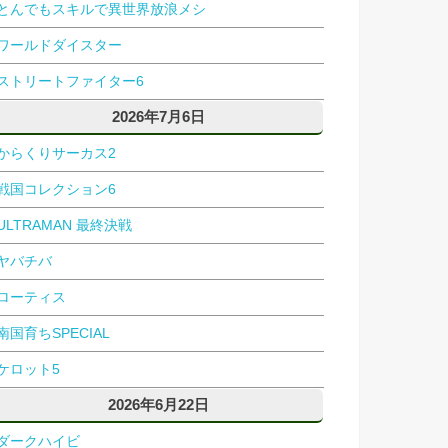
とんでもスキルで異世界放浪メシ
ワールドダイスター
ストリートファイター6
2026年7月6日
からくりサーカス2
戦国コレクション6
ULTRAMAN 最終決戦
ヤバチバ
ローティス
南国育ちSPECIAL
ケロット5
2026年6月22日
ダークハイビ