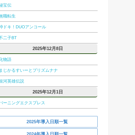
秘宝伝
無職転生
沖ドキ！DUOアンコール
不二子BT
2025年12月8日
化物語
まじかるすいーとプリズムナナ
銀河英雄伝説
2025年12月1日
バーニングエクスプレス
2025年導入日順一覧
2024年導入日順一覧