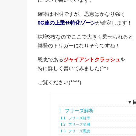
について書いています。
確率は不明ですが、恩恵はかなり強く
0G連の上乗せ特化ゾーン
が確定します！
純増3枚なのでここで大きく乗せられると
爆発のトリガーになりそうですね！
恩恵である
ジャイアントクラッシュ
を
特に詳しく書いてみました(^^♪
ご覧ください(*^^*)
▼
1
フリーズ解析
1.1
フリーズ確率
1.2
フリーズ契機
1.3
フリーズ恩恵