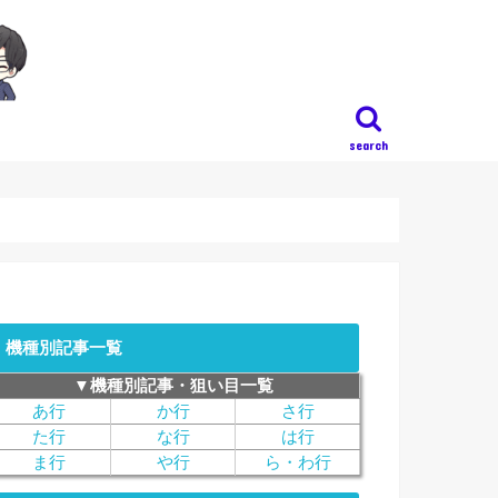
search
機種別記事一覧
▼機種別記事・狙い目一覧
あ行
か行
さ行
た行
な行
は行
ま行
や行
ら・わ行