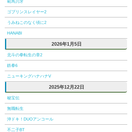
範馬刃牙
ゴブリンスレイヤー2
うみねこのなく頃に2
HANABI
2026年1月5日
北斗の拳転生の章2
鉄拳6
ニューキングハナハナV
2025年12月22日
秘宝伝
無職転生
沖ドキ！DUOアンコール
不二子BT