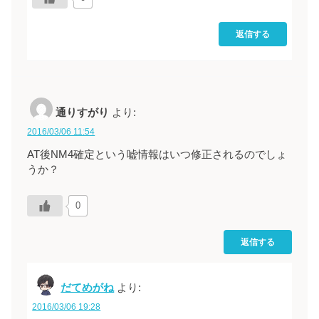
返信する
通りすがり
より:
2016/03/06 11:54
AT後NM4確定という嘘情報はいつ修正されるのでしょ
うか？
0
返信する
だてめがね
より:
2016/03/06 19:28