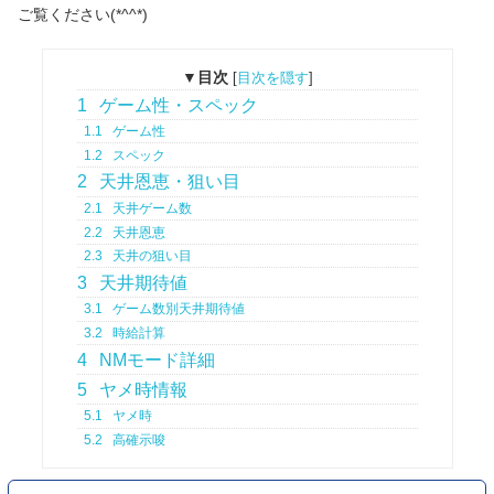
ご覧ください(*^^*)
▼目次
[
目次を隠す
]
1
ゲーム性・スペック
1.1
ゲーム性
1.2
スペック
2
天井恩恵・狙い目
2.1
天井ゲーム数
2.2
天井恩恵
2.3
天井の狙い目
3
天井期待値
3.1
ゲーム数別天井期待値
3.2
時給計算
4
NMモード詳細
5
ヤメ時情報
5.1
ヤメ時
5.2
高確示唆