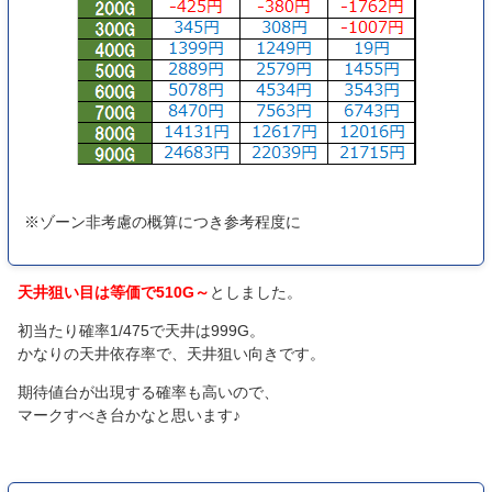
※ゾーン非考慮の概算につき参考程度に
天井狙い目は等価で510G～
としました。
初当たり確率1/475で天井は999G。
かなりの天井依存率で、天井狙い向きです。
期待値台が出現する確率も高いので、
マークすべき台かなと思います♪