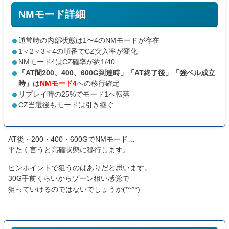
NMモード詳細
通常時の内部状態は1〜4のNMモードが存在
1＜2＜3＜4の順番でCZ突入率が変化
NMモード4はCZ確率が約1/40
「AT間200、400、600G到達時」
「AT終了後」
「強ベル成立
時」
は
NMモード4
への移行確定
リプレイ時の25%でモード1へ転落
CZ当選後もモードは引き継ぐ
AT後・200・400・600GでNMモード…
平たく言うと高確状態に移行します。
ピンポイントで狙うのはありだと思います。
30G手前くらいからゾーン狙い感覚で
狙っていけるのではないでしょうか(*^^*)