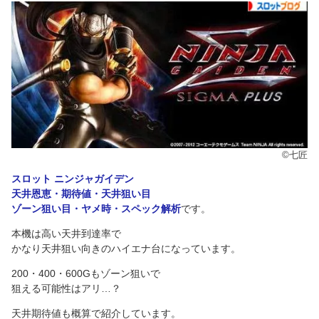
©七匠
スロット ニンジャガイデン
天井恩恵・期待値・天井狙い目
ゾーン狙い目・ヤメ時・スペック解析
です。
本機は高い天井到達率で
かなり天井狙い向きのハイエナ台になっています。
200・400・600Gもゾーン狙いで
狙える可能性はアリ…？
天井期待値も概算で紹介しています。