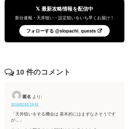
𝕏 最新攻略情報を配信中
新台速報・天井狙い・設定狙いをいち早くお届け！
フォローする @slopachi_quests
10
件のコメント
匿名
より:
2016/02/10 19:42
「天井狙いをする機会は 基本的にはまずなさそうです
が…」