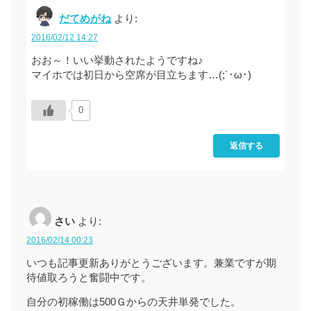
だてめがね
より:
2016/02/12 14:27
おお～！いい挙動されたようですね♪
マイホでは初日から空席が目立ちます…(;´･ω･)
0
返信する
さい
より:
2016/02/14 00:23
いつも記事更新ありがとうございます。兼業ですが期
待値取ろうと奮闘中です。
自分の初稼働は500Ｇからの天井単発でした。