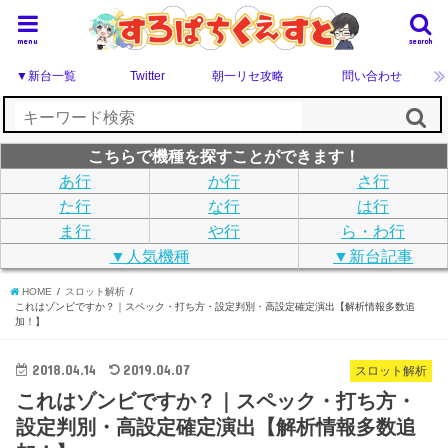
menu
search
▼新台一覧
Twitter
朝一リセ攻略
問い合わせ
こちらで機種を探すことができます！
あ行
か行
さ行
た行
な行
は行
ま行
や行
ら・わ行
▼人気機種
▼新台記事
HOME
スロット解析
これはゾンビですか？｜スペック・打ち方・設定判別・高設定確定演出【解析情報多数追
加！】
2018.04.14
2019.04.07
スロット解析
これはゾンビですか？｜スペック・打ち方・
設定判別・高設定確定演出【解析情報多数追