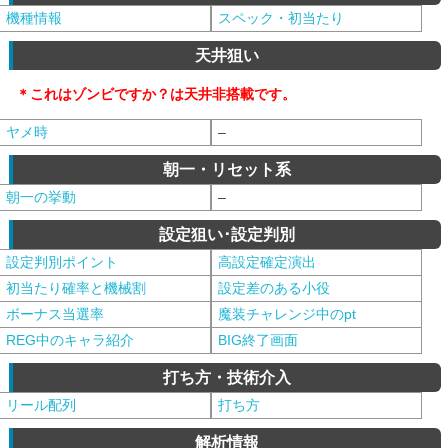
機種情報
スペック・初当たり
天井狙い
＊これはゾンビですか？は天井非搭載です。
ヤメ時
–
朝一・リセット系
朝一の挙動
–
設定狙い･設定判別
設定判別ポイント
高設定確定演出
初当たり確率と機械割
設定差のある小役
ボーナス当選率
魔装チャレンジ中のpt
REG中のキャラ紹介
BIG終了画面
打ち方・技術介入
リール配列
打ち方
解析情報