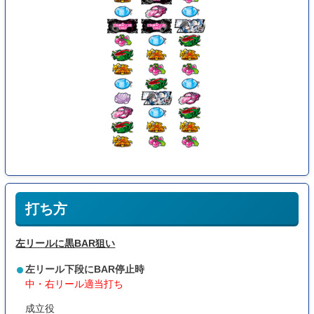
打ち方
左リールに黒BAR狙い
左リール下段にBAR停止時
中・右リール適当打ち
成立役