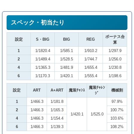
スペック・初当たり
ボーナス合
設定
S・BIG
BIG
REG
算
1
1/1820.4
1/585.1
1/910.2
1/297.9
2
1/1489.4
1/528.5
1/744.7
1/256.0
4
1/1365.3
1/481.9
1/655.4
1/230.8
6
1/1170.3
1/420.1
1/555.4
1/198.6
魔装ﾁｬﾚﾝ
設定
ART
A+ART
魔装ﾁｬﾝｽ
機械割
ｼﾞ
1
1/466.3
1/181.8
97.9%
2
1/466.3
1/165.3
100.7%
1/420.1
1/525.0
4
1/466.3
1/154.4
103.6%
6
1/466.3
1/139.3
108.2%