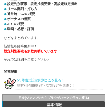
設定判別要素・設定推測要素・高設定確定演出
リール配列・打ち方
通常時・CZの概要
ボーナスの種類
ARTの概要
動画・感想・評価
などをまとめています。
新情報を随時更新中！
設定判別要素も多数判明しています！
それでは詳細をご覧ください♪
関連記事
5.9号機は設定判別ここを見ろ！
非有利区間移行ﾎﾞｰﾅｽで設定を見抜く！
目次(ジャンプ先からブラウザバックで目次に戻る)
基本情報