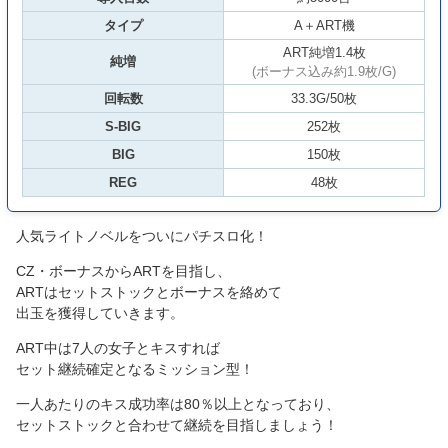
タイプ
A＋ART機
ART純増1.4枚
純増
(ボーナス込み約1.9枚/G)
回転数
33.3G/50枚
S-BIG
252枚
BIG
150枚
REG
48枚
人気ライトノベルをついにパチスロ化！
CZ・ボーナスからARTを目指し、
ARTはセットストックとボーナスを絡めて
出玉を獲得していきます。
ART中は7人の女子とキスすれば
セット継続確定となるミッション型！
一人あたりのキス成功率は80％以上となっており、
セットストックと合わせて継続を目指しましょう！