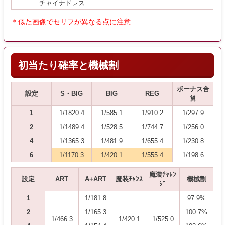
チャイナドレス
＊似た画像でセリフが異なる点に注意
初当たり確率と機械割
ボーナス合
設定
S・BIG
BIG
REG
算
1
1/1820.4
1/585.1
1/910.2
1/297.9
2
1/1489.4
1/528.5
1/744.7
1/256.0
4
1/1365.3
1/481.9
1/655.4
1/230.8
6
1/1170.3
1/420.1
1/555.4
1/198.6
魔装ﾁｬﾚﾝ
設定
ART
A+ART
魔装ﾁｬﾝｽ
機械割
ｼﾞ
1
1/181.8
97.9%
2
1/165.3
100.7%
1/466.3
1/420.1
1/525.0