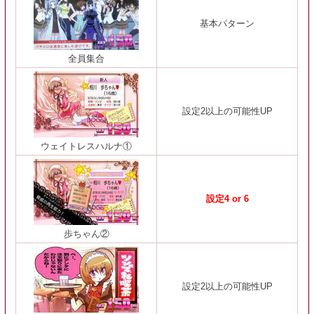
基本パターン
全員集合
設定2以上の可能性UP
ウェイトレスハルナ①
設定4 or 6
歩ちゃん②
設定2以上の可能性UP