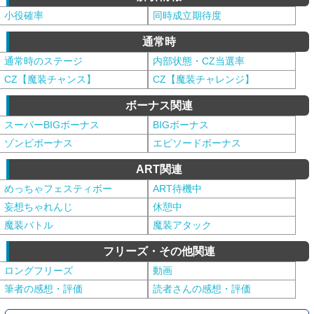
小役確率
同時成立期待度
通常時
通常時のステージ
内部状態・CZ当選率
CZ【魔装チャンス】
CZ【魔装チャレンジ】
ボーナス関連
スーパーBIGボーナス
BIGボーナス
ゾンビボーナス
エピソードボーナス
ART関連
めっちゃフェスティボー
ART待機中
妄想ちゃれんじ
休憩中
魔装バトル
魔装アタック
フリーズ・その他関連
ロングフリーズ
動画
筆者の感想・評価
読者さんの感想・評価