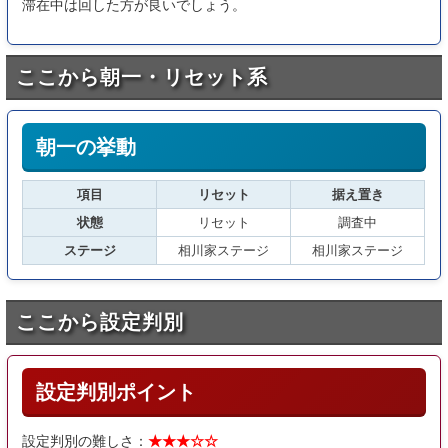
滞在中は回した方が良いでしょう。
ここから朝一・リセット系
朝一の挙動
項目
リセット
据え置き
状態
リセット
調査中
ステージ
相川家ステージ
相川家ステージ
ここから設定判別
設定判別ポイント
設定判別の難しさ：
★★★☆☆