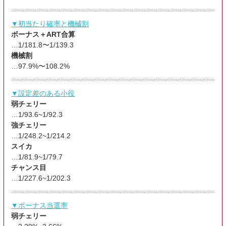
▼初当たり確率と機械割
ボーナス＋ART合算
…1/181.8〜1/139.3
機械割
…97.9%〜108.2%
▼設定差のある小役
弱チェリー
…1/93.6~1/92.3
強チェリー
…1/248.2~1/214.2
スイカ
…1/81.9~1/79.7
チャンス目
…1/227.6~1/202.3
▼ボーナス当選率
弱チェリー