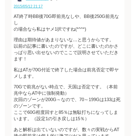
2015/05/12 21:17
AT終了時BB後70G即前兆なしや、BB後250G前兆な
し
の場合なら私はヤメ1択ですね(*^^*)
理由は期待値があまりないな…と思うからです。
以前の記事に書いたのですが、どこに書いたのかさ
っぱり思い出せないのでここで説明させていただき
ます！
私はATが70G付近で終了した場合は前兆否定で即ヤ
メします。
70Gで前兆がない時点で、天国は否定です。（本前
兆中ならAT中に強制発動）
次回のゾーンが200G～なので、70～199Gは133は死
のゾーンです。
ここで60G程度回すと85％は無駄打ちになってしま
います。（設定1の引き戻しは15％）
あと解析は出ていないのですが、数々の実戦からAT
後の即前兆は個人的に激アツだと思っています。