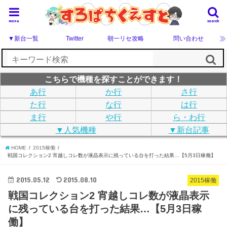
menu
search
▼新台一覧
Twitter
朝一リセ攻略
問い合わせ
こちらで機種を探すことができます！
あ行
か行
さ行
た行
な行
は行
ま行
や行
ら・わ行
▼人気機種
▼新台記事
HOME
2015稼働
戦国コレクション2 宵越しコレ数が液晶表示に残っている台を打った結果…【5月3日稼働】
2015.05.12
2015.08.10
2015稼働
戦国コレクション2 宵越しコレ数が液晶表示
に残っている台を打った結果…【5月3日稼
働】