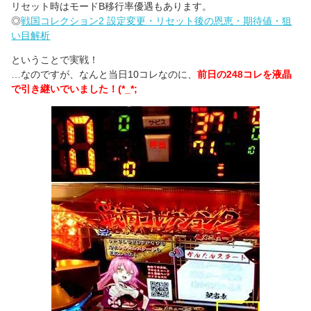
リセット時はモードB移行率優遇もあります。
◎
戦国コレクション2 設定変更・リセット後の恩恵・期待値・狙
い目解析
ということで実戦！
…なのですが、なんと当日10コレなのに、
前日の248コレを液晶
で引き継いでいました！(*_*;