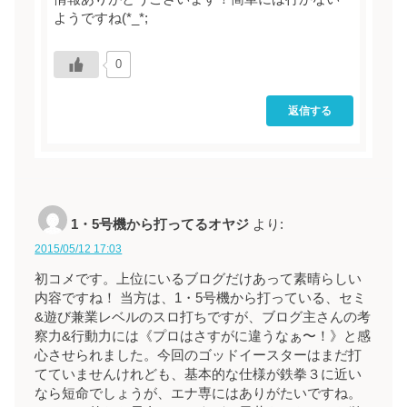
ようですね(*_*;
0
返信する
1・5号機から打ってるオヤジ
より:
2015/05/12 17:03
初コメです。上位にいるブログだけあって素晴らしい
内容ですね！ 当方は、1・5号機から打っている、セミ
&遊び兼業レベルのスロ打ちですが、ブログ主さんの考
察力&行動力には《プロはさすがに違うなぁ〜！》と感
心させられました。今回のゴッドイースターはまだ打
てていませんけれども、基本的な仕様が鉄拳３に近い
なら短命でしょうが、エナ専にはありがたいですね。