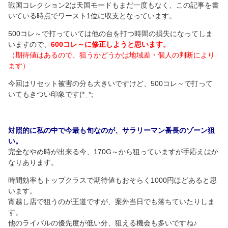
戦国コレクション2は天国モードもまだ一度もなく、この記事を書
いている時点でワースト1位に収支となっています。
500コレ～で打っていては他の台を打つ時間の損失になってしま
いますので、
600コレ～に修正しようと思います。
（期待値はあるので、狙うかどうかは地域差・個人の判断により
ます）
今回はリセット被害の分も大きいですけど、500コレ～で打って
いてもきつい印象です(*_*;
対照的に私の中で今最も旬なのが、サラリーマン番長のゾーン狙
い。
完全なやめ時が出来る今、170G～から狙っていますが手応えはか
なりあります。
時間効率もトップクラスで期待値もおそらく1000円ほどあると思
います。
宵越し店で狙うのが王道ですが、案外当日でも落ちていたりしま
す。
他のライバルの優先度が低い分、狙える機会も多いですね♪