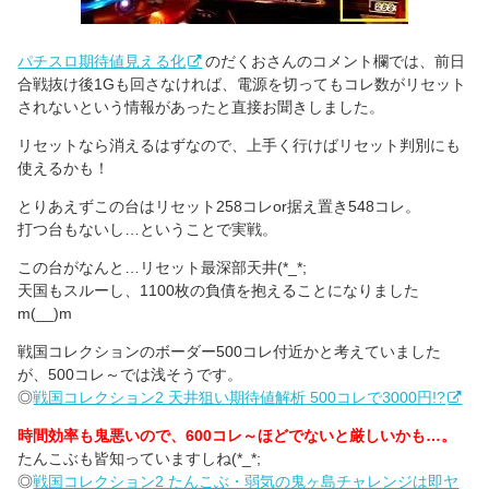
パチスロ期待値見える化
のだくおさんのコメント欄では、前日
合戦抜け後1Gも回さなければ、電源を切ってもコレ数がリセット
されないという情報があったと直接お聞きしました。
リセットなら消えるはずなので、上手く行けばリセット判別にも
使えるかも！
とりあえずこの台はリセット258コレor据え置き548コレ。
打つ台もないし…ということで実戦。
この台がなんと…リセット最深部天井(*_*;
天国もスルーし、1100枚の負債を抱えることになりました
m(__)m
戦国コレクションのボーダー500コレ付近かと考えていました
が、500コレ～では浅そうです。
◎
戦国コレクション2 天井狙い期待値解析 500コレで3000円!?
時間効率も鬼悪いので、600コレ～ほどでないと厳しいかも…。
たんこぶも皆知っていますしね(*_*;
◎
戦国コレクション2 たんこぶ・弱気の鬼ヶ島チャレンジは即ヤ