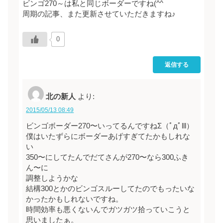
ビンゴ270～は私と同じボーダーですね(^^ゞ
周期の記事、また更新させていただきますね♪
0
返信する
北の新人
より:
2015/05/13 08:49
ビンゴボーダー270〜いってるんですねΣ（ﾟдﾟlll）
僕はいたずらにボーダーあげすぎてたかもしれな
い
350〜にしてたんでだてさんが270〜なら300ふき
ん〜に
調整しようかな
結構300とかのビンゴスルーしてたのでもったいな
かったかもしれないですね。
時間効率も悪くないんでガツガツ拾っていこうと
思いましたぁ。