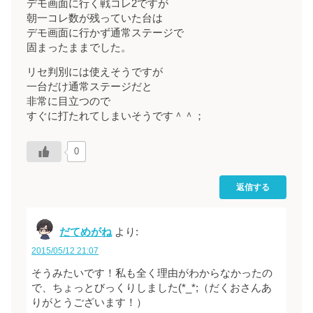
デモ画面に行く戦コレ2ですが
朝一コレ数が残っていた台は
デモ画面に行かず通常ステージで
固まったままでした。
リセ判別には使えそうですが
一台だけ通常ステージだと
非常に目立つので
すぐに打たれてしまいそうです＾＾；
0
返信する
だてめがね
より:
2015/05/12 21:07
そうみたいです！私も全く理由がわからなかったの
で、ちょっとびっくりしました(*_*;（だくおさんあ
りがとうございます！）