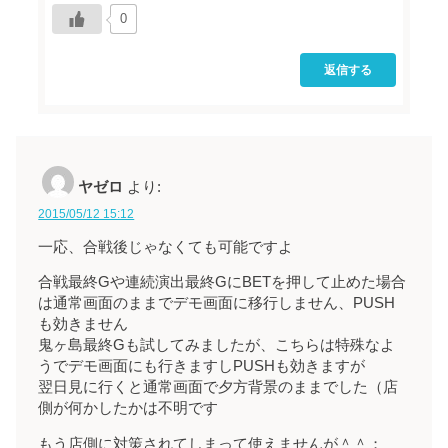
0
返信する
ヤゼロ
より:
2015/05/12 15:12
一応、合戦後じゃなくても可能ですよ
合戦最終Gや連続演出最終GにBETを押して止めた場合
は通常画面のままでデモ画面に移行しません、PUSH
も効きません
鬼ヶ島最終Gも試してみましたが、こちらは特殊なよ
うでデモ画面にも行きますしPUSHも効きますが
翌日見に行くと通常画面で夕方背景のままでした（店
側が何かしたかは不明です
もう店側に対策されてしまって使えませんが＾＾；