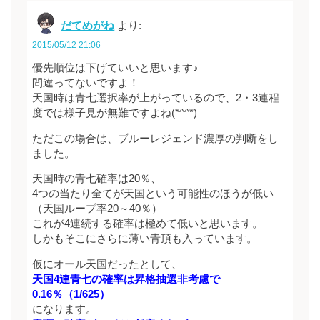
だてめがね
より:
2015/05/12 21:06
優先順位は下げていいと思います♪
間違ってないですよ！
天国時は青七選択率が上がっているので、2・3連程
度では様子見が無難ですよね(*^^*)
ただこの場合は、ブルーレジェンド濃厚の判断をし
ました。
天国時の青七確率は20％、
4つの当たり全てが天国という可能性のほうが低い
（天国ループ率20～40％）
これが4連続する確率は極めて低いと思います。
しかもそこにさらに薄い青頂も入っています。
仮にオール天国だったとして、
天国4連青七の確率は昇格抽選非考慮で
0.16％（1/625）
になります。