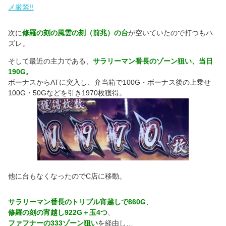
メ厳禁!!
次に
修羅の刻の風雲の刻（前兆）の台
が空いていたので打つもハ
ズレ。
そして最近の主力である、
サラリーマン番長のゾーン狙い、当日
190G。
ボーナスからATに突入し、弁当箱で100G・ボーナス後の上乗せ
100G・50Gなどを引き1970枚獲得。
他に台もなくなったのでC店に移動。
サラリーマン番長のトリプル宵越しで860G
、
修羅の刻の宵越し922G＋玉4つ
、
ファフナーの333ゾーン狙い
を経由し…