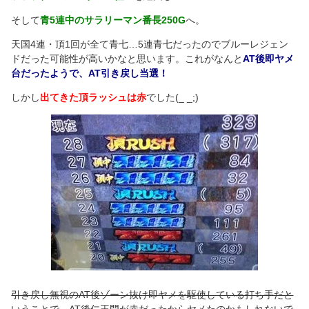
そして
青5連中のサラリーマン番長250G
へ。
天国4連・頂1回が全て青七…5連青七だったのでブルーレジェン
ドだった可能性が高いかなと思います。これがなんと
AT後即ヤメ
台だったようで、AT引き戻し当選！
しかし
出てきた頂ラッシュは赤
でした(_ _;)
引き戻し無視のAT後ゾーン抜け即ヤメを駆使している打ち手だと