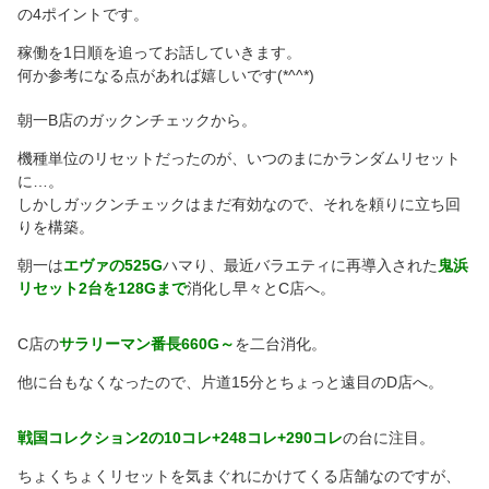
の4ポイントです。
稼働を1日順を追ってお話していきます。
何か参考になる点があれば嬉しいです(*^^*)
朝一B店のガックンチェックから。
機種単位のリセットだったのが、いつのまにかランダムリセット
に…。
しかしガックンチェックはまだ有効なので、それを頼りに立ち回
りを構築。
朝一は
エヴァの525G
ハマり、最近バラエティに再導入された
鬼浜
リセット2台を128Gまで
消化し早々とC店へ。
C店の
サラリーマン番長660G～
を二台消化。
他に台もなくなったので、片道15分とちょっと遠目のD店へ。
戦国コレクション2の10コレ+248コレ+290コレ
の台に注目。
ちょくちょくリセットを気まぐれにかけてくる店舗なのですが、