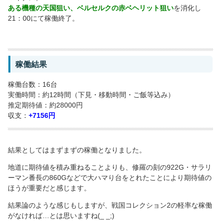
ある機種の天国狙い、ベルセルクの赤ベヘリット狙い
を消化し
21：00にて稼働終了。
稼働結果
稼働台数：16台
実働時間：約12時間（下見・移動時間・ご飯等込み）
推定期待値：約28000円
収支：
+7156円
結果としてはまずまずの稼働となりました。
地道に期待値を積み重ねることよりも、修羅の刻の922G・サラリ
ーマン番長の860Gなどで大ハマり台をとれたことにより期待値の
ほうが重要だと感じます。
結果論のような感じもしますが、戦国コレクション2の軽率な稼働
がなければ…とは思いますね(_ _;)