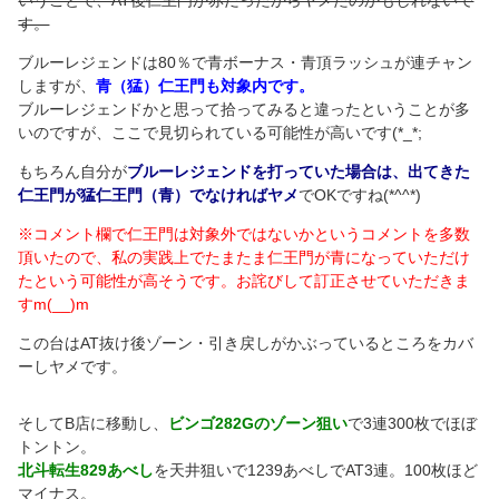
いうことで、AT後仁王門が赤だったからヤメたのかもしれないで
す。
ブルーレジェンドは80％で青ボーナス・青頂ラッシュが連チャン
しますが、
青（猛）仁王門も対象内です。
ブルーレジェンドかと思って拾ってみると違ったということが多
いのですが、ここで見切られている可能性が高いです(*_*;
もちろん自分が
ブルーレジェンドを打っていた場合は、出てきた
仁王門が猛仁王門（青）でなければヤメ
でOKですね(*^^*)
※コメント欄で仁王門は対象外ではないかというコメントを多数
頂いたので、私の実践上でたまたま仁王門が青になっていただけ
たという可能性が高そうです。お詫びして訂正させていただきま
すm(__)m
この台はAT抜け後ゾーン・引き戻しがかぶっているところをカバ
ーしヤメです。
そしてB店に移動し、
ビンゴ282Gのゾーン狙い
で3連300枚でほぼ
トントン。
北斗転生829あべし
を天井狙いで1239あべしでAT3連。100枚ほど
マイナス。