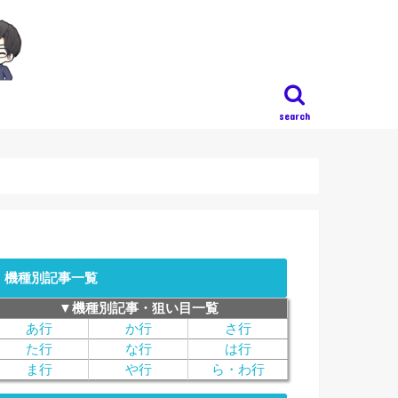
search
機種別記事一覧
▼機種別記事・狙い目一覧
あ行
か行
さ行
た行
な行
は行
ま行
や行
ら・わ行