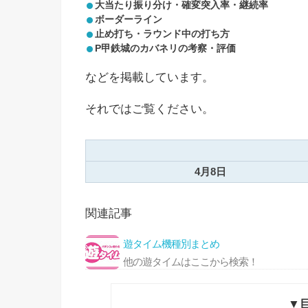
大当たり振り分け・確変突入率・継続率
ボーダーライン
止め打ち・ラウンド中の打ち方
P甲鉄城のカバネリの考察・評価
などを掲載しています。
それではご覧ください。
4月8日
関連記事
遊タイム機種別まとめ
他の遊タイムはここから検索！
▼