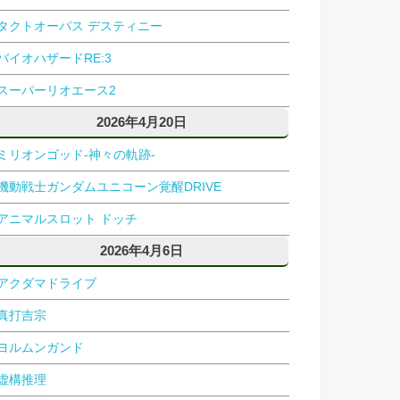
タクトオーパス デスティニー
バイオハザードRE:3
スーパーリオエース2
2026年4月20日
ミリオンゴッド-神々の軌跡-
機動戦士ガンダムユニコーン覚醒DRIVE
アニマルスロット ドッチ
2026年4月6日
アクダマドライブ
真打吉宗
ヨルムンガンド
虚構推理