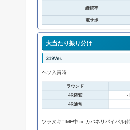
継続率
電サポ
大当たり振り分け
319Ver.
ヘソ入賞時
ラウンド
4R確変
4R通常
ツラヌキTIME中 or カバネリバイバル(特