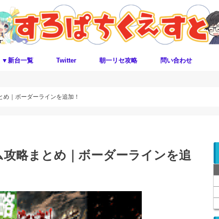
▼新台一覧
Twitter
朝一リセ攻略
問い合わせ
まとめ｜ボーダーラインを追加！
ム攻略まとめ｜ボーダーラインを追