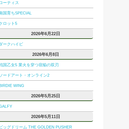
ローティス
南国育ちSPECIAL
ケロット5
2026年6月22日
ダークハイビ
2026年6月8日
戦国乙女5 業火を穿つ宿焔の双刃
ソードアート・オンライン2
BIRDIE WING
2026年5月25日
GALFY
2026年5月11日
ビッグドリーム THE GOLDEN PUSHER