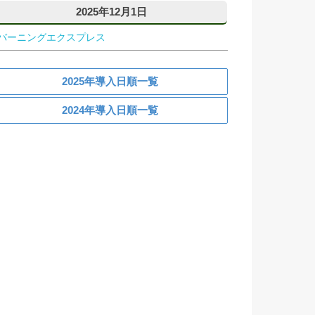
2025年12月1日
バーニングエクスプレス
2025年導入日順一覧
2024年導入日順一覧