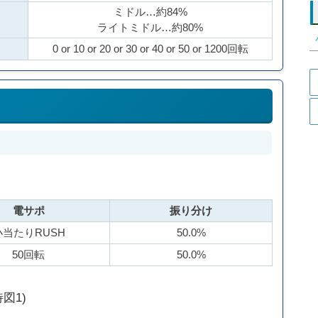
ミドル…約84%
ライトミドル…約80%
0 or 10 or 20 or 30 or 40 or 50 or 1200回転
電サポ
振り分け
小当たりRUSH
50.0%
50回転
50.0%
図1)