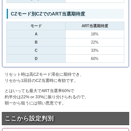
CZモード別CZでのART当選期待度
モード
ART当選期待度
A
18%
B
22%
C
33%
D
60%
リセット時は高CZモード滞在に期待でき、
リセから1回目のCZ当選時に有効です。
とはいっても最大でART当選率60%で
約半分は22% or 33%に振り分けられるので、
朝一から狙うには弱い恩恵です。
ここから設定判別