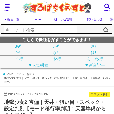
menu
search
▼新台一覧
Twitter
朝一リセ攻略
問い合わせ
こちらで機種を探すことができます！
あ行
か行
さ行
た行
な行
は行
ま行
や行
ら・わ行
▼人気機種
▼新台記事
HOME
スロット解析
地獄少女2 宵伽｜天井・狙い目・スペック・設定判別【モード移行率判明！天国準備からの天
国が…】
2017.10.24
2017.10.26
スロット解析
地獄少女2 宵伽｜天井・狙い目・スペック・
設定判別【モード移行率判明！天国準備から