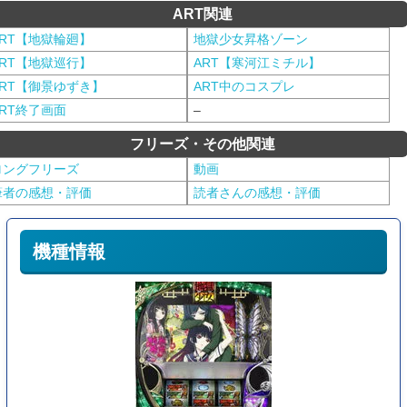
ART関連
ART【地獄輪廻】
地獄少女昇格ゾーン
ART【地獄巡行】
ART【寒河江ミチル】
ART【御景ゆずき】
ART中のコスプレ
ART終了画面
–
フリーズ・その他関連
ロングフリーズ
動画
筆者の感想・評価
読者さんの感想・評価
機種情報