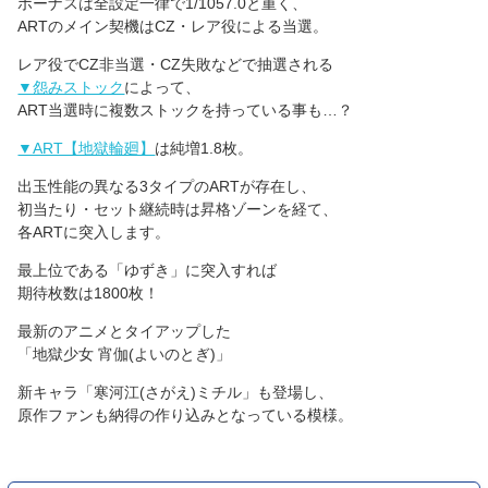
ボーナスは全設定一律で1/1057.0と重く、
ARTのメイン契機はCZ・レア役による当選。
レア役でCZ非当選・CZ失敗などで抽選される
▼怨みストック
によって、
ART当選時に複数ストックを持っている事も…？
▼ART【地獄輪廻】
は純増1.8枚。
出玉性能の異なる3タイプのARTが存在し、
初当たり・セット継続時は昇格ゾーンを経て、
各ARTに突入します。
最上位である「ゆずき」に突入すれば
期待枚数は1800枚！
最新のアニメとタイアップした
「地獄少女 宵伽(よいのとぎ)」
新キャラ「寒河江(さがえ)ミチル」も登場し、
原作ファンも納得の作り込みとなっている模様。