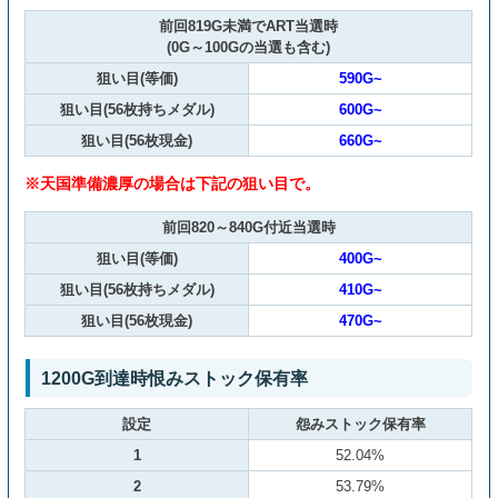
前回819G未満でART当選時
(0G～100Gの当選も含む)
狙い目(等価)
590G~
狙い目(56枚持ちメダル)
600G~
狙い目(56枚現金)
660G~
※天国準備濃厚の場合は下記の狙い目で。
前回820～840G付近当選時
狙い目(等価)
400G~
狙い目(56枚持ちメダル)
410G~
狙い目(56枚現金)
470G~
1200G到達時恨みストック保有率
設定
怨みストック保有率
1
52.04%
2
53.79%