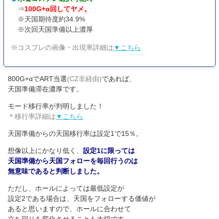
⇒
100G+α回してヤメ。
※天国期待度約34.9%
※次回天国準備以上濃厚
※コスプレの画像・出現率詳細は
▼こちら
800G+αでART当選
(CZ非経由)
であれば、
天国準備滞在濃厚です。
モード移行率が判明しました！
＊移行率詳細は
▼こちら
天国準備からの天国移行率は設定1で15％。
想像以上にかなり低く、
設定1に限っては
天国準備から天国フォローを毎回行うのは
無意味であると判断しました。
ただし、ホールによっては最低設定が
設定2である場合は、天国をフォローする価値が
あると思いますので、ホールに合わせて