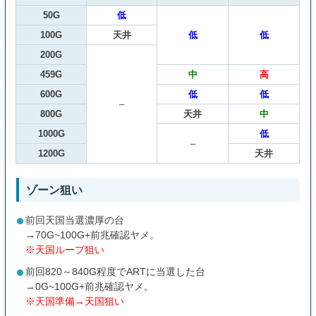
50G
低
100G
天井
低
低
200G
459G
中
高
600G
低
低
–
800G
天井
中
1000G
低
–
1200G
天井
ゾーン狙い
前回天国当選濃厚の台
→70G~100G+前兆確認ヤメ。
※天国ループ狙い
前回820～840G程度でARTに当選した台
→0G~100G+前兆確認ヤメ。
※天国準備→天国狙い