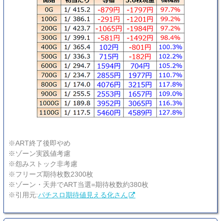
※ART終了後即やめ
※ゾーン実践値考慮
※怨みストック非考慮
※フリーズ期待枚数2300枚
※ゾーン・天井でART当選=期待枚数約380枚
※引用元:
パチスロ期待値見える化さん