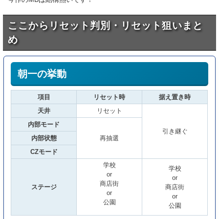
ここからリセット判別・リセット狙いまと
め
朝一の挙動
項目
リセット時
据え置き時
天井
リセット
内部モード
引き継ぐ
内部状態
再抽選
CZモード
学校
学校
or
or
商店街
ステージ
商店街
or
or
公園
公園