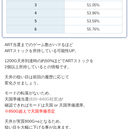
3
51.05%
4
53.96%
5
53.59%
6
55.76%
ART当選までのゲーム数がハマるほど
ARTストックを所持している可能性UP。
1200G天井到達時の約50%ほどでARTストックを
2個以上所持しているとの情報です。
天井の狙い目は前回の履歴に応じて
変化させましょう。
モードの転落がないため、
天国準備当選
(820~840G程度)
が
確認できればモードは天国 or 天国準備濃厚。
※850G超えで天国準備否定
天井が実質800G+αとなるため、
狙い目を大幅に下げる事が出来ます。