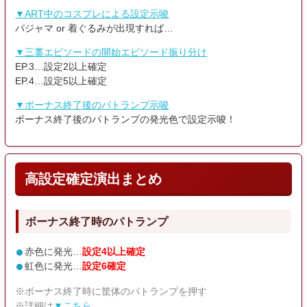
▼ART中のコスプレによる設定示唆
パジャマ or 着ぐるみが出現すれば…
▼三藁エピソードの開始エピソード振り分け
EP.3…設定2以上確定
EP.4…設定5以上確定
▼ボーナス終了後のパトランプ示唆
ボーナス終了後のパトランプの発光色で設定示唆！
高設定確定演出まとめ
ボーナス終了時のパトランプ
赤色に発光…
設定4以上確定
虹色に発光…
設定6確定
※ボーナス終了時に筐体のパトランプを押す
※詳細は
▼こちら