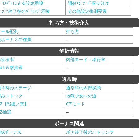
ｺｽﾌﾟﾚによる設定示唆
開始ｴﾋﾟｿｰﾄﾞ振り分け
ﾎﾞﾅ終了後のﾊﾟﾄﾗﾝﾌﾟ示唆
その他設定推測要素
打ち方・技術介入
リール配列
打ち方
純ボーナスの種類
–
解析情報
小役確率
内部モード・移行率
ART直撃抽選
–
通常時
通常時のステージ
通常時の内部状態
怨みストック
地獄少女への道
CZ【報復ノ契】
CZモード
CZ抽選
–
ボーナス関連
BIGボーナス
ボナ終了後のパトランプ