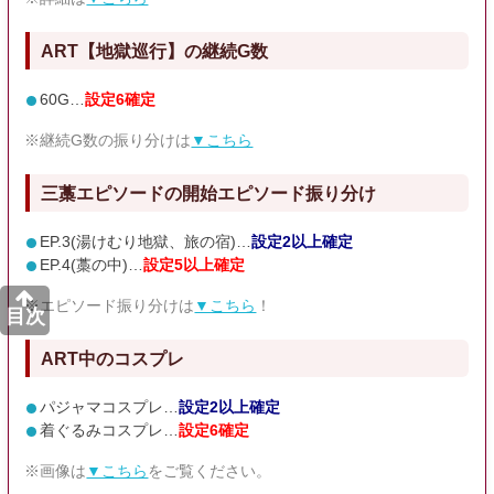
ART【地獄巡行】の継続G数
60G…
設定6確定
※継続G数の振り分けは
▼こちら
三藁エピソードの開始エピソード振り分け
EP.3(湯けむり地獄、旅の宿)…
設定2以上確定
EP.4(藁の中)…
設定5以上確定
※エピソード振り分けは
▼こちら
！
目次
ART中のコスプレ
パジャマコスプレ…
設定2以上確定
着ぐるみコスプレ…
設定6確定
※画像は
▼こちら
をご覧ください。