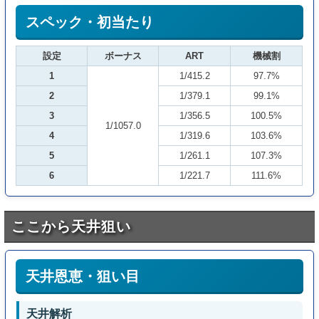
スペック・初当たり
設定
ボーナス
ART
機械割
1
1/415.2
97.7%
2
1/379.1
99.1%
3
1/356.5
100.5%
1/1057.0
4
1/319.6
103.6%
5
1/261.1
107.3%
6
1/221.7
111.6%
ここから天井狙い
天井恩恵・狙い目
天井解析