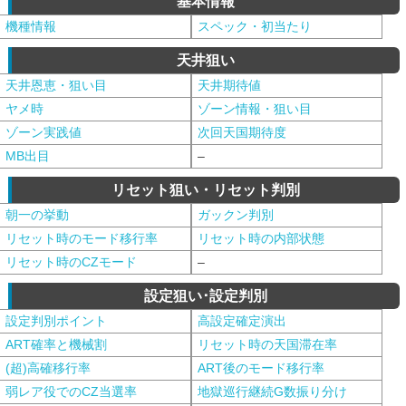
基本情報
機種情報
スペック・初当たり
天井狙い
天井恩恵・狙い目
天井期待値
ヤメ時
ゾーン情報・狙い目
ゾーン実践値
次回天国期待度
MB出目
–
リセット狙い・リセット判別
朝一の挙動
ガックン判別
リセット時のモード移行率
リセット時の内部状態
リセット時のCZモード
–
設定狙い･設定判別
設定判別ポイント
高設定確定演出
ART確率と機械割
リセット時の天国滞在率
(超)高確移行率
ART後のモード移行率
弱レア役でのCZ当選率
地獄巡行継続G数振り分け