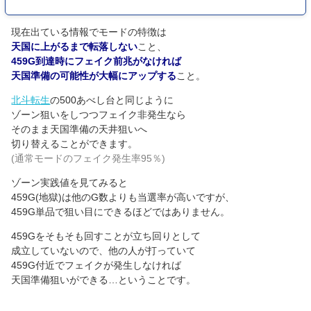
現在出ている情報でモードの特徴は
天国に上がるまで転落しない
こと、
459G到達時にフェイク前兆がなければ
天国準備の可能性が大幅にアップする
こと。
北斗転生
の500あべし台と同じように
ゾーン狙いをしつつフェイク非発生なら
そのまま天国準備の天井狙いへ
切り替えることができます。
(通常モードのフェイク発生率95％)
ゾーン実践値を見てみると
459G(地獄)は他のG数よりも当選率が高いですが、
459G単品で狙い目にできるほどではありません。
459Gをそもそも回すことが立ち回りとして
成立していないので、他の人が打っていて
459G付近でフェイクが発生しなければ
天国準備狙いができる…ということです。