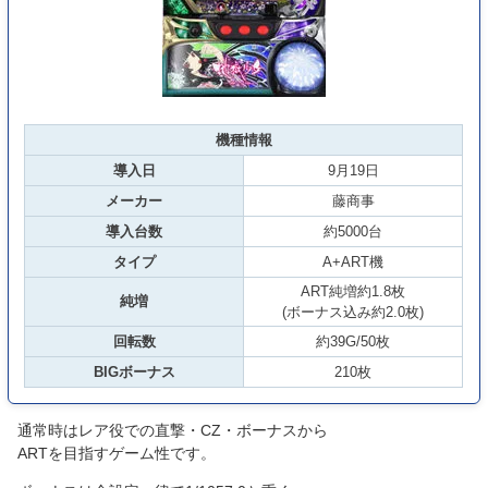
機種情報
導入日
9月19日
メーカー
藤商事
導入台数
約5000台
タイプ
A+ART機
ART純増約1.8枚
純増
(ボーナス込み約2.0枚)
回転数
約39G/50枚
BIGボーナス
210枚
通常時はレア役での直撃・CZ・ボーナスから
ARTを目指すゲーム性です。