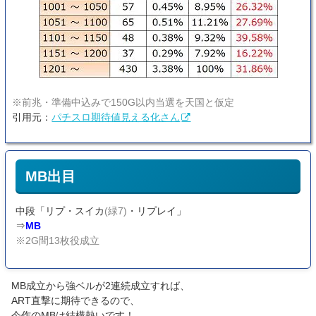
※前兆・準備中込みで150G以内当選を天国と仮定
引用元：
パチスロ期待値見える化さん
MB出目
中段「リプ・スイカ
(緑7)
・リプレイ」
⇒
MB
※2G間13枚役成立
MB成立から強ベルが2連続成立すれば、
ART直撃に期待できるので、
今作のMBは結構熱いです！