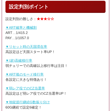
設定判別ポイント
設定判別の難しさ：
★★★☆☆
▼ART確率と機械割
ART…1/415.2
PAY…1/1057.0
▼リセット時の天国滞在率
高設定ほど天国スタート率UP！
▼(超)高確移行率
弱チェリーでの高確以上移行率は注目！
▼ART後のモード移行率
各設定に大きな特徴あり！
▼弱レア役でのCZ当選率
高設定ほど弱レア役でのCZ当選率UP！
▼地獄巡行継続G数振り分け
60G継続で設定6確定！