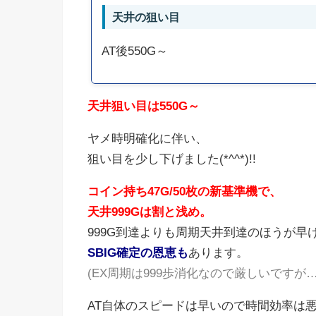
天井の狙い目
AT後550G～
天井狙い目は550G～
ヤメ時明確化に伴い、
狙い目を少し下げました(*^^*)!!
コイン持ち47G/50枚の新基準機で、
天井999Gは割と浅め。
999G到達よりも周期天井到達のほうが早
SBIG確定の恩恵も
あります。
(EX周期は999歩消化なので厳しいですが…
AT自体のスピードは早いので時間効率は