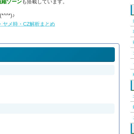
短縮ゾーン
も搭載しています。
^*)♪
・ヤメ時・CZ解析まとめ