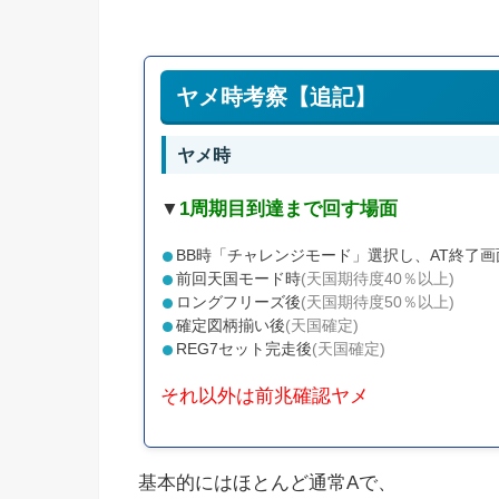
ヤメ時考察【追記】
ヤメ時
▼
1周期目到達まで回す場面
BB時「チャレンジモード」選択し、AT終了画
前回天国モード時
(天国期待度40％以上)
ロングフリーズ後
(天国期待度50％以上)
確定図柄揃い後
(天国確定)
REG7セット完走後
(天国確定)
それ以外は前兆確認ヤメ
基本的にはほとんど通常Aで、