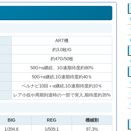
ART機
約3.0枚/G
約47G/50枚
50G+α継続、1G連期待度約80%
50G+α継続,1G連期待度約40％
ベルナビ10回＋α継続,1G連期待度約10％
レア小役や周期到達時の一部で突入,期待度約35%
BIG
REG
機械割
1/394.6
1/509.1
97.3%