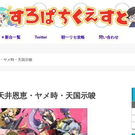
▼新台一覧
Twitter
朝一リセ攻略
問い合わせ
恵・ヤメ時・天国示唆
天井恩恵・ヤメ時・天国示唆