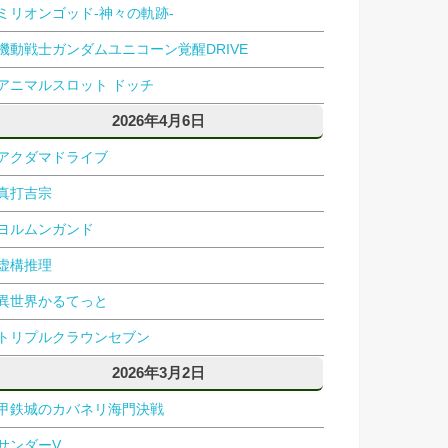
ミリオンゴッド-神々の軌跡-
機動戦士ガンダムユニコーン覚醒DRIVE
アニマルスロット ドッチ
2026年4月6日
アクダマドライブ
真打吉宗
ヨルムンガンド
虚構推理
異世界かるてっと
トリプルクラウンセブン
2026年3月2日
甲鉄城のカバネリ海門決戦
サンダーV