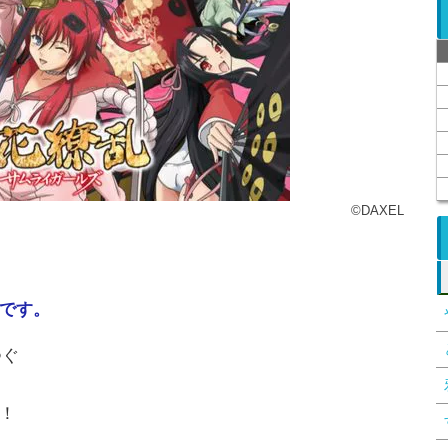
©DAXEL
です。
つぐ
！