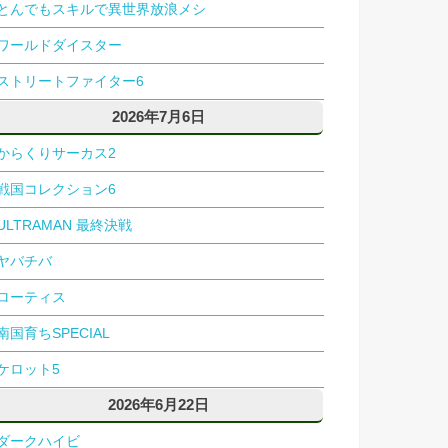
とんでもスキルで異世界放浪メシ
ワールドダイスター
ストリートファイター6
2026年7月6日
からくりサーカス2
戦国コレクション6
ULTRAMAN 最終決戦
ヤバチバ
ローティス
南国育ちSPECIAL
ケロット5
2026年6月22日
ダークハイビ