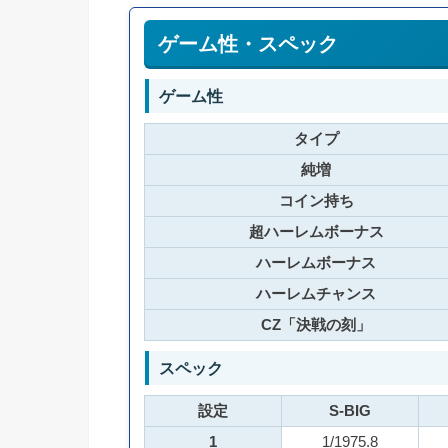
ゲーム性・スペック
ゲーム性
タイプ
純増
コイン持ち
超ハーレムボーナス
ハーレムボーナス
ハーレムチャンス
CZ「決戦の刻」
スペック
設定
S-BIG
1
1/1975.8