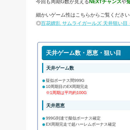
今回も周期G数が見える
NEXTチャンス
や
細かいゲーム性はこちらからご覧ください(*^
◎
百花繚乱 サムライガールズ 天井狙い目
天井ゲーム数・恩恵・狙い目
天井ゲーム数
疑似ボーナス間999G
10周期目のEX周期完走
※1周期は平均約100G
天井恩恵
999G到達で擬似ボーナス確定
EX周期完走で超ハーレムボーナス確定