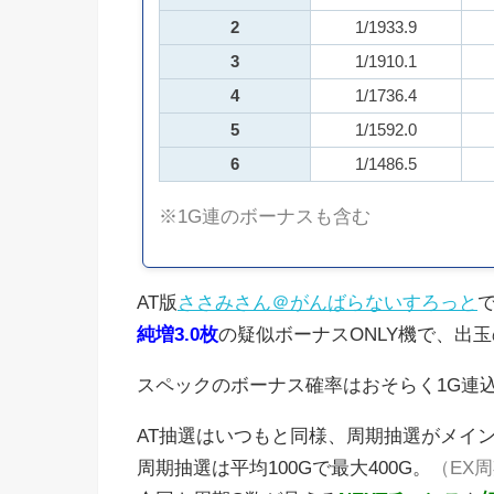
2
1/1933.9
3
1/1910.1
4
1/1736.4
5
1/1592.0
6
1/1486.5
※1G連のボーナスも含む
AT版
ささみさん＠がんばらないすろっと
純増3.0枚
の疑似ボーナスONLY機で、出
スペックのボーナス確率はおそらく1G連
AT抽選はいつもと同様、周期抽選がメイ
周期抽選は平均100Gで最大400G。
（EX周