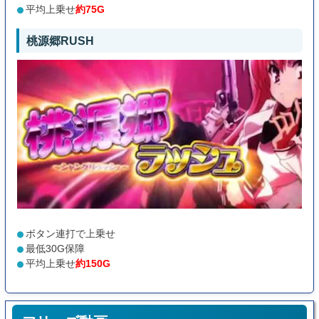
平均上乗せ
約75G
桃源郷RUSH
ボタン連打で上乗せ
最低30G保障
平均上乗せ
約150G