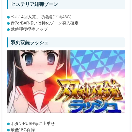
ヒステリア緋弾ゾーン
ベル14回入賞まで継続
(平均43G)
赤7orBAR揃いは特化ゾーン突入確定
武偵弾獲得率アップ
双剣双銃ラッシュ
ボタンPUSH毎に上乗せ
最低15G保障