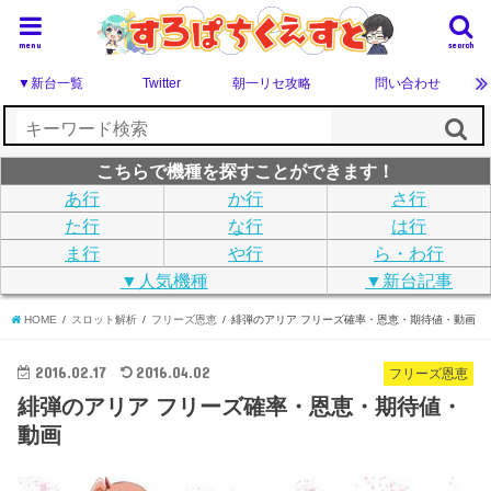
menu
search
▼新台一覧
Twitter
朝一リセ攻略
問い合わせ
こちらで機種を探すことができます！
あ行
か行
さ行
た行
な行
は行
ま行
や行
ら・わ行
▼人気機種
▼新台記事
HOME
スロット解析
フリーズ恩恵
緋弾のアリア フリーズ確率・恩恵・期待値・動画
2016.02.17
2016.04.02
フリーズ恩恵
緋弾のアリア フリーズ確率・恩恵・期待値・
動画