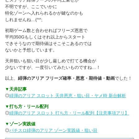
不明ですが、ここでいかに
特化ゾーンへ入れられるかが鍵なのかも
しれませんね…(^^;
初期ゲーム数と合わせればフリーズ恩恵で
平均350Gもしくはそれ以上からスタート
できそうなので期待値はそこそこあるのでは
ないかと予想しています。
天井狙いも狙い目が少し厳しめで打てる機会が
少ないですが、一度引いてみたいものですね…！
以上、
緋弾のアリア フリーズ確率・恩恵・期待値・動画
でした！
▼天井記事
◎
緋弾のアリア スロット 天井恩恵・狙い目・ヤメ時 新台解析
▼打ち方・リール配列
◎
緋弾のアリア スロット 打ち方・リール配列【注意事項アリ】
▼ゾーン実践値
◎
パチスロ緋弾のアリア ゾーン実践値・狙い目