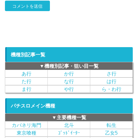
機種別記事一覧
▼機種別記事・狙い目一覧
あ行
か行
さ行
た行
な行
は行
ま行
や行
ら・わ行
パチスロメイン機種
▼主要機種一覧
カバネリ海門
北斗
転生
東京喰種
ｺﾞｯﾄﾞｲｰﾀｰ
乙女5