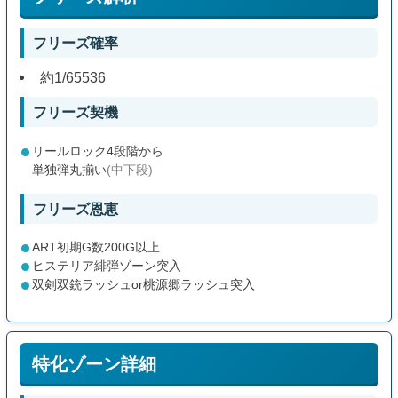
フリーズ確率
約1/65536
フリーズ契機
リールロック4段階から
単独弾丸揃い
(中下段)
フリーズ恩恵
ART初期G数200G以上
ヒステリア緋弾ゾーン突入
双剣双銃ラッシュor桃源郷ラッシュ突入
特化ゾーン詳細