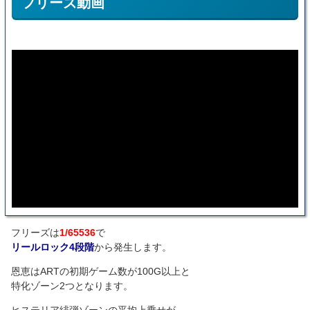
フリーズ動画
フリーズは
1/65536
で
リールロック4段階
から発生します。
恩恵はARTの初期ゲーム数が100G以上と
特化ゾーン2つとなります。
ヒステリア緋弾ゾーンの平均上乗せが