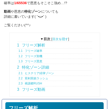
確率は
1/65536
で恩恵もそこそこ強め…!?
動画
や恩恵の
特化ゾーン
についても
詳細に書いています( ˘•ω•˘ )
ご覧ください(^^♪
▼目次
[
目次を隠す
]
1
フリーズ解析
1.1
フリーズ確率
1.2
フリーズ契機
1.3
フリーズ恩恵
2
特化ゾーン詳細
2.1
ヒステリア緋弾ゾーン
2.2
双剣双銃ラッシュ
2.3
桃源郷RUSH
3
フリーズ動画
フリーズ解析