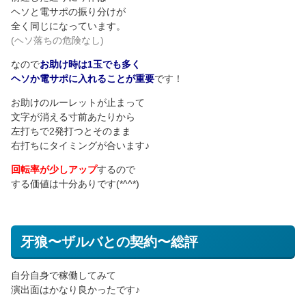
ヘソと電サポの振り分けが
全く同じになっています。
(ヘソ落ちの危険なし)
なので
お助け時は1玉でも多く
ヘソか電サポに入れることが重要
です！
お助けのルーレットが止まって
文字が消える寸前あたりから
左打ちで2発打つとそのまま
右打ちにタイミングが合います♪
回転率が少しアップ
するので
する価値は十分ありです(*^^*)
牙狼〜ザルバとの契約〜総評
自分自身で稼働してみて
演出面はかなり良かったです♪