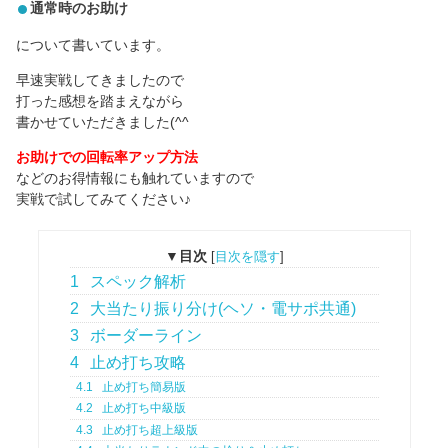
通常時のお助け
について書いています。
早速実戦してきましたので
打った感想を踏まえながら
書かせていただきました(^^ゞ
お助けでの回転率アップ方法
などのお得情報にも触れていますので
実戦で試してみてください♪
▼目次
[
目次を隠す
]
1
スペック解析
2
大当たり振り分け(ヘソ・電サポ共通)
3
ボーダーライン
4
止め打ち攻略
4.1
止め打ち簡易版
4.2
止め打ち中級版
4.3
止め打ち超上級版