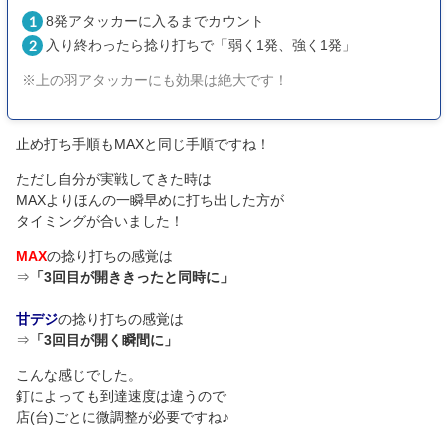
8発アタッカーに入るまでカウント
入り終わったら捻り打ちで「弱く1発、強く1発」
※上の羽アタッカーにも効果は絶大です！
止め打ち手順もMAXと同じ手順ですね！
ただし自分が実戦してきた時は
MAXよりほんの一瞬早めに打ち出した方が
タイミングが合いました！
MAX
の捻り打ちの感覚は
⇒
「3回目が開ききったと同時に」
甘デジ
の捻り打ちの感覚は
⇒
「3回目が開く瞬間に」
こんな感じでした。
釘によっても到達速度は違うので
店(台)ごとに微調整が必要ですね♪