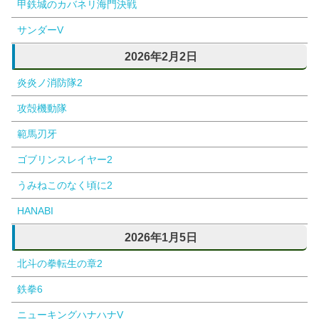
甲鉄城のカバネリ海門決戦
サンダーV
2026年2月2日
炎炎ノ消防隊2
攻殻機動隊
範馬刃牙
ゴブリンスレイヤー2
うみねこのなく頃に2
HANABI
2026年1月5日
北斗の拳転生の章2
鉄拳6
ニューキングハナハナV