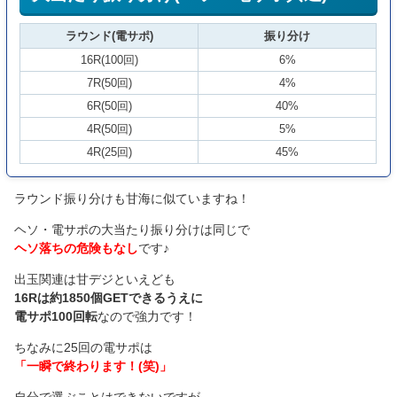
ラウンド(電サポ)
振り分け
16R(100回)
6%
7R(50回)
4%
6R(50回)
40%
4R(50回)
5%
4R(25回)
45%
ラウンド振り分けも甘海に似ていますね！
ヘソ・電サポの大当たり振り分けは同じで
ヘソ落ちの危険もなし
です♪
出玉関連は甘デジといえども
16Rは約1850個GETできるうえに
電サポ100回転
なので強力です！
ちなみに25回の電サポは
「一瞬で終わります！(笑)」