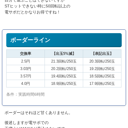
自分で選ぶことはできないですが
STヒットできない時に50回転以上の
電サポだとかなりお得ですね！
ボーダーライン
交換率
【出玉5%減】
【表記出玉】
2.5円
21.3回転/250玉
20.3回転/250玉
3.03円
20.2回転/250玉
19.2回転/250玉
3.57円
19.4回転/250玉
18.5回転/250玉
4.0円
18.9回転/250玉
17.9回転/250玉
条件：実践時間6時間
ボーダーはそれほど甘くありません。
後述しますが電サポでの