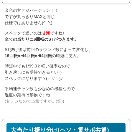
金色の甘デジバージョン！！
ですが丸っきりMAXと同じ
仕様ではありません(^_^;)
スペックで近いのは
甘海
ですね♪
全ての当たりに6回転のSTがつきます。
ST抜け後は前回のラウンド数によって変化し、
19回転or44回転or94回転
の時短に突入。
時短中でも1/99.9と軽い確率なので
引き戻しにも期待できるという
スペックになりますヽ(=´▽`=)ﾉ
平均連チャン数も少なめの機種なので
過度の期待は禁物ですね…
(甘デジなので当然ですが…(笑))
大当たり振り分け(ヘソ・電サポ共通)