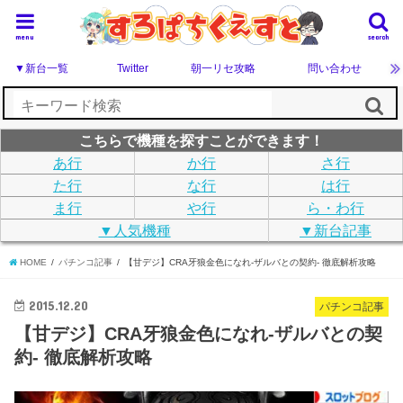
menu
search
▼新台一覧
Twitter
朝一リセ攻略
問い合わせ
こちらで機種を探すことができます！
あ行
か行
さ行
た行
な行
は行
ま行
や行
ら・わ行
▼人気機種
▼新台記事
HOME
パチンコ記事
【甘デジ】CRA牙狼金色になれ-ザルバとの契約- 徹底解析攻略
2015.12.20
パチンコ記事
【甘デジ】CRA牙狼金色になれ-ザルバとの契
約- 徹底解析攻略