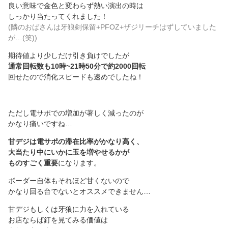
良い意味で金色と変わらず熱い演出の時は
しっかり当たってくれました！
(隣のおばさんは牙狼剣保留+PFOZ+ザジリーチはずしていました
が…(笑))
期待値より少しだけ引き負けでしたが
通常回転数も10時~21時50分で約2000回転
回せたので消化スピードも速めでしたね！
ただし電サポでの増加が著しく減ったのが
かなり痛いですね…
甘デジは電サポの滞在比率がかなり高く、
大当たり中にいかに玉を増やせるかが
ものすごく重要
になります。
ボーダー自体もそれほど甘くないので
かなり回る台でないとオススメできません…
甘デジもしくは牙狼に力を入れている
お店ならば釘を見てみる価値は