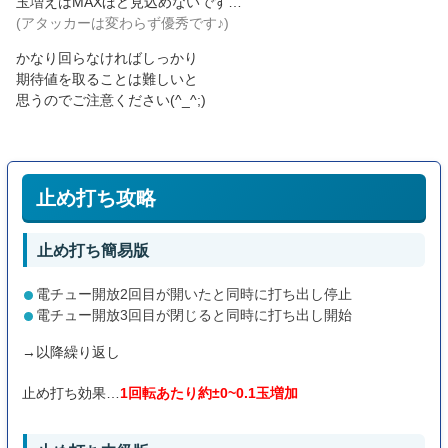
玉増えはMAXほど見込めないです…
(アタッカーは変わらず優秀です♪)
かなり回らなければしっかり
期待値を取ることは難しいと
思うのでご注意ください(^_^;)
止め打ち攻略
止め打ち簡易版
電チュー開放2回目が開いたと同時に打ち出し停止
電チュー開放3回目が閉じると同時に打ち出し開始
→以降繰り返し
止め打ち効果…
1回転あたり約±0~0.1玉増加