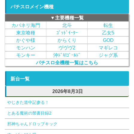
パチスロメイン機種
▼主要機種一覧
カバネリ海門
北斗
転生
東京喰種
ｺﾞｯﾄﾞｲｰﾀｰ
乙女5
かぐや様
からくり
GOD
モンハン
ヴヴヴ2
マギレコ
モンキー
沖ﾄﾞｷ!ｺﾞｰﾙﾄﾞ
ジャグ系
パチスロ全機種一覧はこちら
新台一覧
2026年8月3日
やじきた道中記参る！
とある魔術の禁書目録2
邪神ちゃんドロップキック