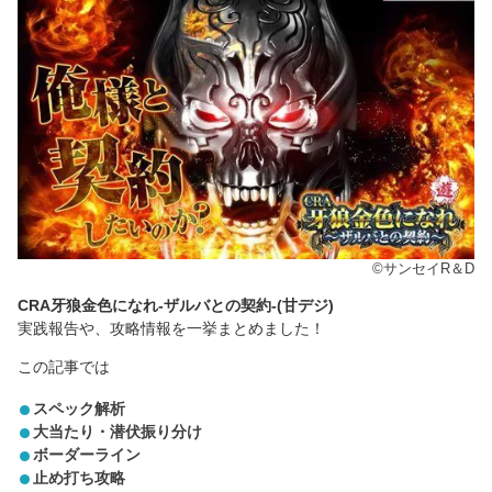
©サンセイR＆D
CRA牙狼金色になれ-ザルバとの契約-(甘デジ)
実践報告や、攻略情報を一挙まとめました！
この記事では
スペック解析
大当たり・潜伏振り分け
ボーダーライン
止め打ち攻略