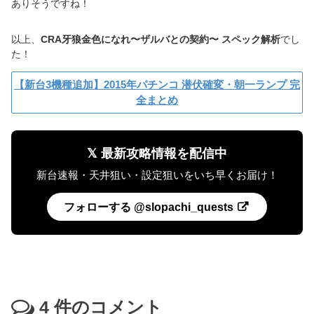
ありそうですね！
以上、
CRA牙狼金色になれ〜ザルバとの契約〜 スペック解析
でし
た！
【新台3機種追加】2015年パチンコ 潜伏確変・朝一ランプ 完
全まとめ
𝕏 最新攻略情報を配信中
新台速報・天井狙い・設定狙いをいち早くお届け！
フォローする @slopachi_quests
4
件のコメント