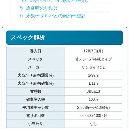
4.4
大当たりラウンド中の捻り＆止め打ち
5
通常時のお助け
6
牙狼〜ザルバとの契約〜総評
スペック解析
導入日
12月7日(月)
スペック
甘デジ+ST搭載タイプ
メーカー
サンセイR＆D
大当たり確率(通常時)
1/99.9
大当たり確率(確変時)
1/11.9
賞球数
3&5&13
確変突入率
100%
平均連チャン数
2.39連(平均1398玉)
電サポ回数
25or50or100回転
小当たり
なし