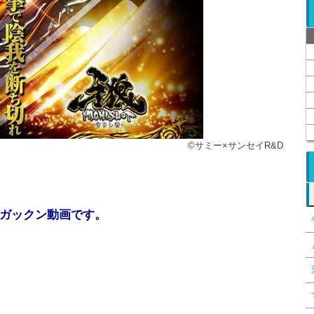
©サミー×サンセイR&D
ガックン動画です。