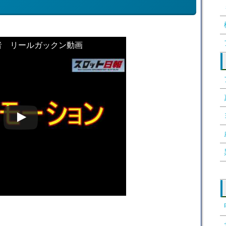
者 リールガックン動画