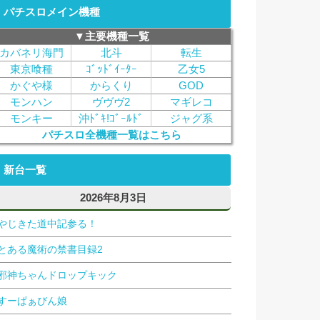
パチスロメイン機種
▼主要機種一覧
カバネリ海門
北斗
転生
東京喰種
ｺﾞｯﾄﾞｲｰﾀｰ
乙女5
かぐや様
からくり
GOD
モンハン
ヴヴヴ2
マギレコ
モンキー
沖ﾄﾞｷ!ｺﾞｰﾙﾄﾞ
ジャグ系
パチスロ全機種一覧はこちら
新台一覧
2026年8月3日
やじきた道中記参る！
とある魔術の禁書目録2
邪神ちゃんドロップキック
すーぱぁびん娘