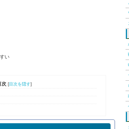
すい
目次
[
目次を隠す
]