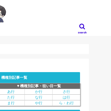
search
機種別記事一覧
▼機種別記事・狙い目一覧
あ行
か行
さ行
た行
な行
は行
ま行
や行
ら・わ行