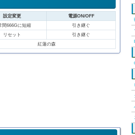
設定変更
電源ON/OFF
常間666Gに短縮
引き継ぐ
リセット
引き継ぐ
紅蓮の森