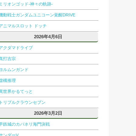
ミリオンゴッド-神々の軌跡-
機動戦士ガンダムユニコーン覚醒DRIVE
アニマルスロット ドッチ
2026年4月6日
アクダマドライブ
真打吉宗
ヨルムンガンド
虚構推理
異世界かるてっと
トリプルクラウンセブン
2026年3月2日
甲鉄城のカバネリ海門決戦
サンダーV