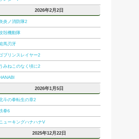
2026年2月2日
炎炎ノ消防隊2
攻殻機動隊
範馬刃牙
ゴブリンスレイヤー2
うみねこのなく頃に2
HANABI
2026年1月5日
北斗の拳転生の章2
鉄拳6
ニューキングハナハナV
2025年12月22日