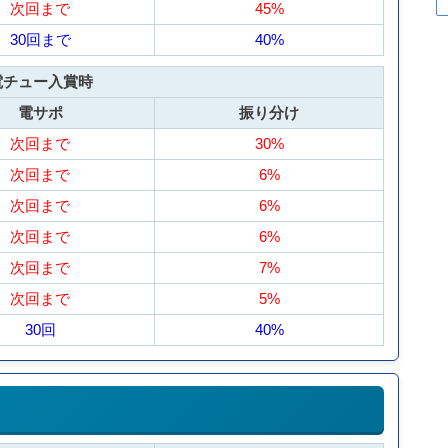
次回まで
45%
30回まで
40%
電チュー入賞時
電サポ
振り分け
次回まで
30%
次回まで
6%
次回まで
6%
次回まで
6%
次回まで
7%
次回まで
5%
30回
40%