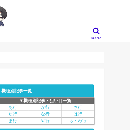
search
機種別記事一覧
▼機種別記事・狙い目一覧
あ行
か行
さ行
た行
な行
は行
ま行
や行
ら・わ行