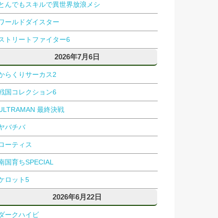
とんでもスキルで異世界放浪メシ
ワールドダイスター
ストリートファイター6
2026年7月6日
からくりサーカス2
戦国コレクション6
ULTRAMAN 最終決戦
ヤバチバ
ローティス
南国育ちSPECIAL
ケロット5
2026年6月22日
ダークハイビ