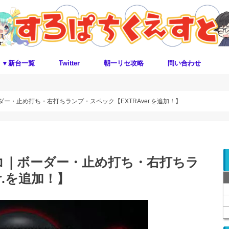
▼新台一覧
Twitter
朝一リセ攻略
問い合わせ
ボーダー・止め打ち・右打ちランプ・スペック【EXTRAver.を追加！】
パチンコ｜ボーダー・止め打ち・右打ちラ
r.を追加！】