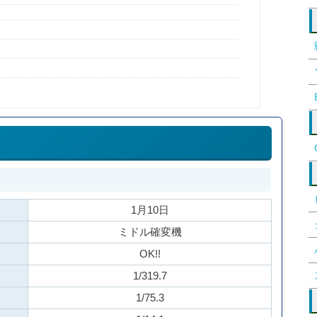
1月10日
ミドル確変機
OK!!
1/319.7
1/75.3