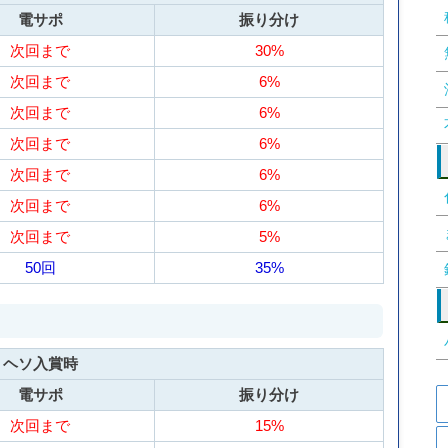
電サポ
振り分け
次回まで
30%
次回まで
6%
次回まで
6%
次回まで
6%
次回まで
6%
次回まで
6%
次回まで
5%
50回
35%
ヘソ入賞時
電サポ
振り分け
次回まで
15%