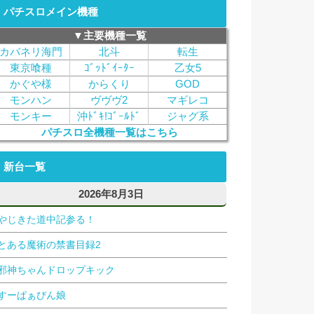
パチスロメイン機種
▼主要機種一覧
カバネリ海門
北斗
転生
東京喰種
ｺﾞｯﾄﾞｲｰﾀｰ
乙女5
かぐや様
からくり
GOD
モンハン
ヴヴヴ2
マギレコ
モンキー
沖ﾄﾞｷ!ｺﾞｰﾙﾄﾞ
ジャグ系
パチスロ全機種一覧はこちら
新台一覧
2026年8月3日
やじきた道中記参る！
とある魔術の禁書目録2
邪神ちゃんドロップキック
すーぱぁびん娘