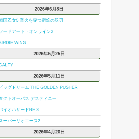
2026年6月8日
戦国乙女5 業火を穿つ宿焔の双刃
ソードアート・オンライン2
BIRDIE WING
2026年5月25日
GALFY
2026年5月11日
ビッグドリーム THE GOLDEN PUSHER
タクトオーパス デスティニー
バイオハザードRE:3
スーパーリオエース2
2026年4月20日