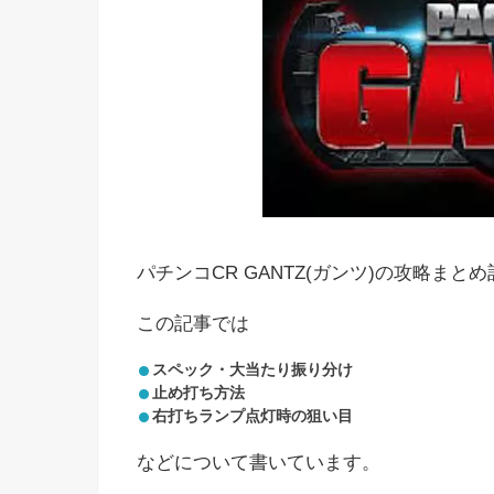
パチンコCR GANTZ(ガンツ)の攻略まと
この記事では
スペック・大当たり振り分け
止め打ち方法
右打ちランプ点灯時の狙い目
などについて書いています。