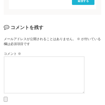
返信する
コメントを残す
メールアドレスが公開されることはありません。
※
が付いている
欄は必須項目です
コメント
※