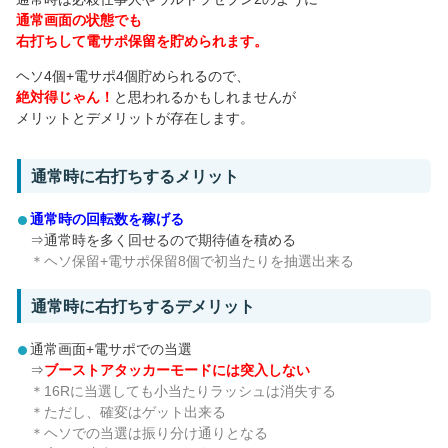
通常画面の状態でも
右打ちして電サポ保留を貯められます。
ヘソ4個+電サポ4個貯められるので、
絶対得じゃん！
と思われるかもしれませんが
メリットとデメリットが存在します。
通常時に右打ちするメリット
通常時の回転数を稼げる
⇒通常時を多く回せるので期待値を積める
＊ヘソ保留+電サポ保留8個で初当たりを抽選出来る
通常時に右打ちするデメリット
通常画面+電サポでの当選
⇒
ブーストアタッカーモードには突入しない
＊16Rに当選しても小当たりラッシュは消失する
＊ただし、確変はゲット出来る
＊ヘソでの当選は振り分け通りとなる