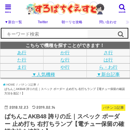
menu
search
▼新台一覧
Twitter
朝一リセ攻略
問い合わせ
こちらで機種を探すことができます！
あ行
か行
さ行
た行
な行
は行
ま行
や行
ら・わ行
▼人気機種
▼新台記事
HOME
パチンコ記事
ぱちんこAKB48 誇りの丘｜スペック ボーダー 止め打ち 右打ちランプ【電チュー保留の確認
方法を追記！】
2018.12.23
2019.02.14
パチンコ記事
ぱちんこAKB48 誇りの丘｜スペック ボーダ
ー 止め打ち 右打ちランプ【電チュー保留の確