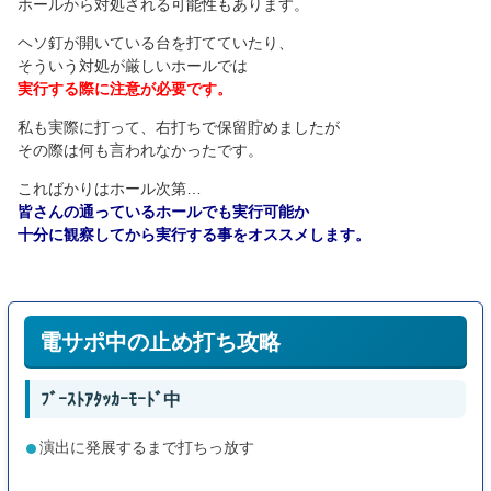
ホールから対処される可能性もあります。
ヘソ釘が開いている台を打てていたり、
そういう対処が厳しいホールでは
実行する際に注意が必要です。
私も実際に打って、右打ちで保留貯めましたが
その際は何も言われなかったです。
こればかりはホール次第…
皆さんの通っているホールでも実行可能か
十分に観察してから実行する事をオススメします。
電サポ中の止め打ち攻略
ﾌﾞｰｽﾄｱﾀｯｶｰﾓｰﾄﾞ中
演出に発展するまで打ちっ放す