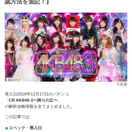
認方法を追記！】
©京楽
導入日2018年12月17日のパチンコ
「
CR AKB48-3〜誇りの丘〜
」
の解析攻略情報を全てまとめました。
この記事では
スペック・導入日