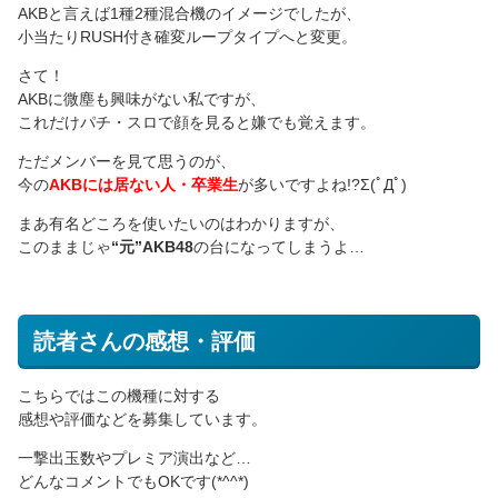
AKBと言えば1種2種混合機のイメージでしたが、
小当たりRUSH付き確変ループタイプへと変更。
さて！
AKBに微塵も興味がない私ですが、
これだけパチ・スロで顔を見ると嫌でも覚えます。
ただメンバーを見て思うのが、
今の
AKBには居ない人・卒業生
が多いですよね!?Σ(ﾟДﾟ)
まあ有名どころを使いたいのはわかりますが、
このままじゃ
“元”AKB48
の台になってしまうよ…
読者さんの感想・評価
こちらではこの機種に対する
感想や評価などを募集しています。
一撃出玉数やプレミア演出など…
どんなコメントでもOKです(*^^*)