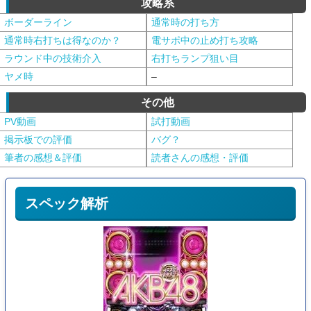
攻略系
ボーダーライン
通常時の打ち方
通常時右打ちは得なのか？
電サポ中の止め打ち攻略
ラウンド中の技術介入
右打ちランプ狙い目
ヤメ時
–
その他
PV動画
試打動画
掲示板での評価
バグ？
筆者の感想＆評価
読者さんの感想・評価
スペック解析