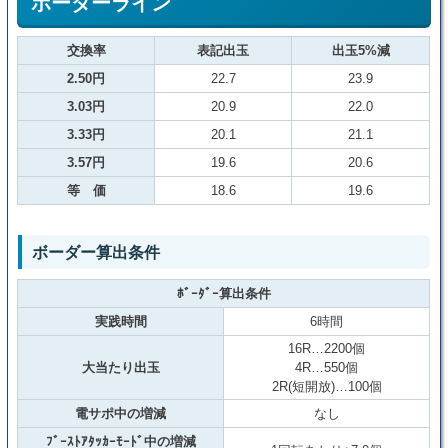
ボーダーライン
交換率
表記出玉
出玉5%減
2.50円
22.7
23.9
3.03円
20.9
22.0
3.33円
20.1
21.1
3.57円
19.6
20.6
等 価
18.6
19.6
ボーダー算出条件
ﾎﾞｰﾀﾞｰ算出条件
実践時間
6時間
16R…2200個
大当たり出玉
4R…550個
2R(短開放)…100個
電サポ中の増減
なし
ﾌﾞｰｽﾄｱﾀｯｶｰﾓｰﾄﾞ中の増減