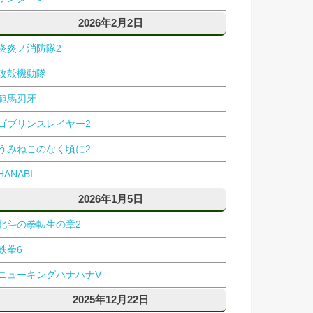
2026年2月2日
炎炎ノ消防隊2
攻殻機動隊
範馬刃牙
ゴブリンスレイヤー2
うみねこのなく頃に2
HANABI
2026年1月5日
北斗の拳転生の章2
鉄拳6
ニューキングハナハナV
2025年12月22日