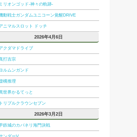
ミリオンゴッド-神々の軌跡-
機動戦士ガンダムユニコーン覚醒DRIVE
アニマルスロット ドッチ
2026年4月6日
アクダマドライブ
真打吉宗
ヨルムンガンド
虚構推理
異世界かるてっと
トリプルクラウンセブン
2026年3月2日
甲鉄城のカバネリ海門決戦
サンダーV