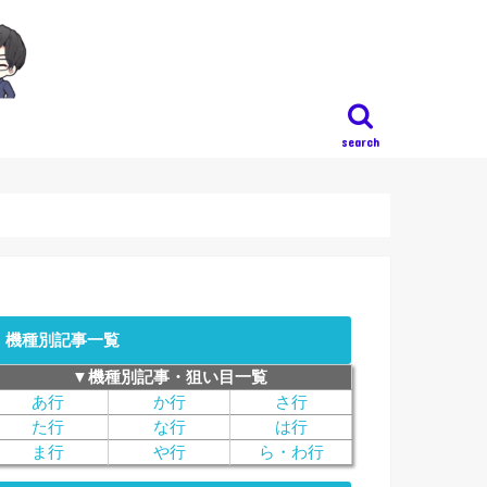
search
機種別記事一覧
▼機種別記事・狙い目一覧
あ行
か行
さ行
た行
な行
は行
ま行
や行
ら・わ行