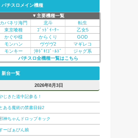
パチスロメイン機種
▼主要機種一覧
カバネリ海門
北斗
転生
東京喰種
ｺﾞｯﾄﾞｲｰﾀｰ
乙女5
かぐや様
からくり
GOD
モンハン
ヴヴヴ2
マギレコ
モンキー
沖ﾄﾞｷ!ｺﾞｰﾙﾄﾞ
ジャグ系
パチスロ全機種一覧はこちら
新台一覧
2026年8月3日
やじきた道中記参る！
とある魔術の禁書目録2
邪神ちゃんドロップキック
すーぱぁびん娘