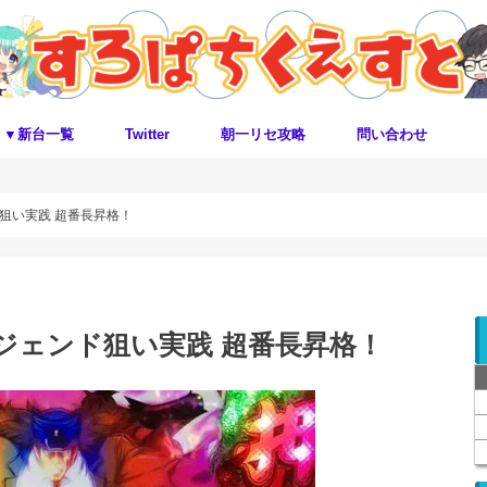
▼新台一覧
Twitter
朝一リセ攻略
問い合わせ
狙い実践 超番長昇格！
ジェンド狙い実践 超番長昇格！