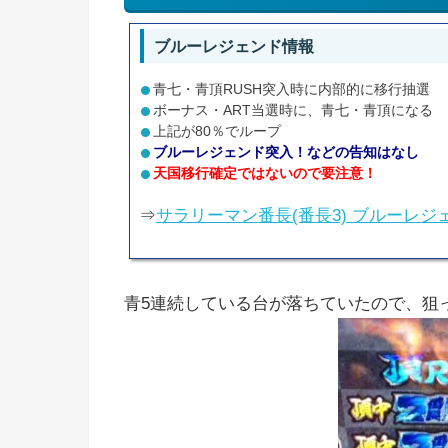
ブルーレジェンド情報
青七・青頂RUSH突入時に内部的に移行抽選
ボーナス・ART当選時に、青七・青頂になる
上記が80％でループ
ブルーレジェンド突入！などの告知はなし
天国移行確定ではないので要注意！
⇒
サラリーマン番長(番長3) ブルーレジ
青5連続している台が落ちていたので、狙っ