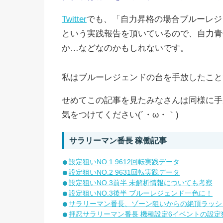
Twitter
でも、「自力昇格の場合ブルーレジ
という実践報告を頂いているので、自力青
か…などなのかもしれないです。
私はブルーレジェンドの台を手放したこと
せめてこの記事を見たみなさんは同様に手
気をつけてください(´・ω・｀)
サラリーマン番長 稼働記事
設定狙いNO.1 9612回転実践データ
設定狙いNO.2 9631回転実践データ
設定狙いNO.3前半 未解析情報についても考察
設定狙いNO.3後半 ブルーレジェンド一色に！
サラリーマン番長、ゾーン狙いからの絶頂ラッシ
押忍サラリーマン番長 機種設定6イベントの設定狙