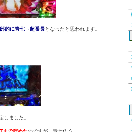
部的に青七→超番長
となったと思われます。
確定しました。
PTまで貯めた
のですが…青七(/_;)