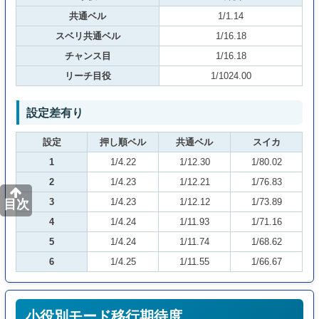
共通ベル
1/1.14
スベリ共通ベル
1/16.18
チャンス目
1/16.18
リーチ目役
1/1024.00
設定差有り
設定
押し順ベル
共通ベル
スイカ
1
1/4.22
1/12.30
1/80.02
2
1/4.23
1/12.21
1/76.83
3
1/4.23
1/12.12
1/73.89
目次
4
1/4.24
1/11.93
1/71.16
5
1/4.24
1/11.74
1/68.62
6
1/4.25
1/11.55
1/66.67
小役別モード移行期待度