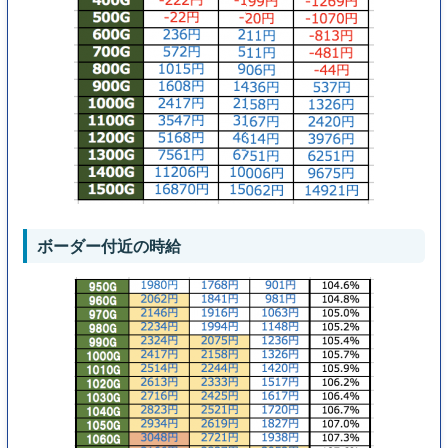
ボーダー付近の時給