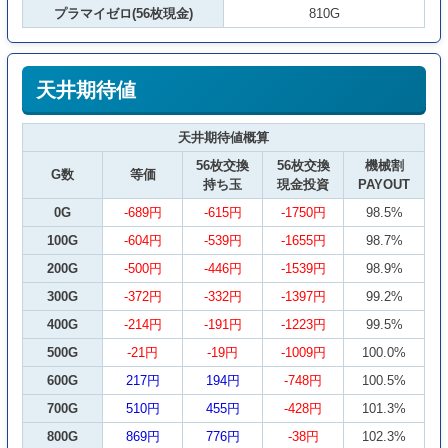
プラマイゼロ(56枚現金)
810G
天井期待値
天井期待値概算
56枚交換
56枚交換
機械割
G数
等価
持ち玉
現金投資
PAYOUT
0G
-689円
-615円
-1750円
98.5%
100G
-604円
-539円
-1655円
98.7%
200G
-500円
-446円
-1539円
98.9%
300G
-372円
-332円
-1397円
99.2%
400G
-214円
-191円
-1223円
99.5%
500G
-21円
-19円
-1009円
100.0%
600G
217円
194円
-748円
100.5%
700G
510円
455円
-428円
101.3%
800G
869円
776円
-38円
102.3%