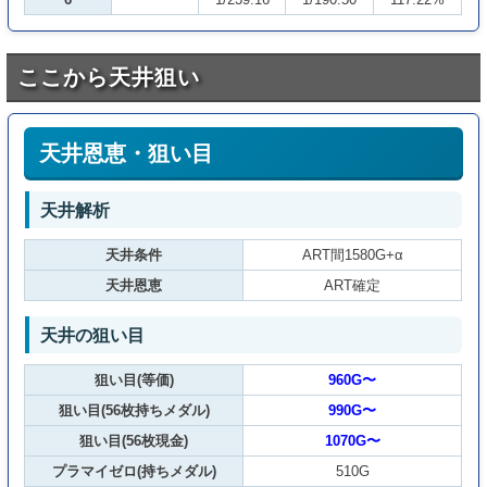
ここから天井狙い
天井恩恵・狙い目
天井解析
天井条件
ART間1580G+α
天井恩恵
ART確定
天井の狙い目
狙い目(等価)
960G〜
狙い目(56枚持ちメダル)
990G〜
狙い目(56枚現金)
1070G〜
プラマイゼロ(持ちメダル)
510G