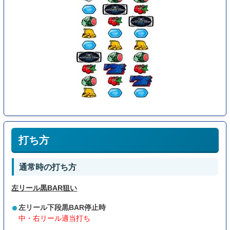
打ち方
通常時の打ち方
左リール黒BAR狙い
左リール下段黒BAR停止時
中・右リール適当打ち