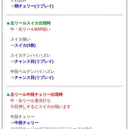
それ以外
⇒
弱チェリー(リプレイ)
左リールスイカ出現時
中・右リールBAR狙い
スイカ揃い
⇒
スイカ(3枚)
スイカテンパイハズレ
⇒
チャンス目(リプレイ)
中段ベルテンパイハズレ
⇒
チャンス目(リプレイ)
左リール中段チェリー出現時
中・右リール適当打ち
※目押しするとスイカが揃います
中段チェリー
⇒
中段チェリー
※中段チェリー成立時の1/4でフリーズが発生