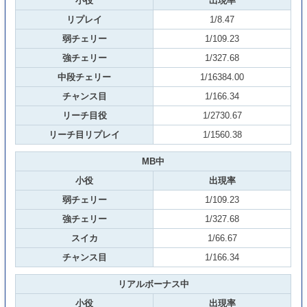
小役
出現率
リプレイ
1/8.47
弱チェリー
1/109.23
強チェリー
1/327.68
中段チェリー
1/16384.00
チャンス目
1/166.34
リーチ目役
1/2730.67
リーチ目リプレイ
1/1560.38
MB中
小役
出現率
弱チェリー
1/109.23
強チェリー
1/327.68
スイカ
1/66.67
チャンス目
1/166.34
リアルボーナス中
小役
出現率