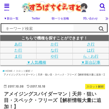
menu
search
▼新台一覧
Twitter
朝一リセ攻略
問い合わせ
こちらで機種を探すことができます！
あ行
か行
さ行
た行
な行
は行
ま行
や行
ら・わ行
▼人気機種
▼新台記事
HOME
スロット解析
アメイジングスパイダーマン｜天井・狙い目・スペック・フリーズ【解析情報大量に追加！】
2017.10.08
2017.10.18
スロット解析
アメイジングスパイダーマン｜天井・狙い
目・スペック・フリーズ【解析情報大量に追
加！】