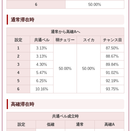
6
50.00%
通常滞在時
通常から高確Aへ
設定
共通ベル
弱チェリー
スイカ
チャンス目
1
3.13%
87.50%
2
3.13%
88.67%
3
4.30%
89.84%
50.00%
50.00%
4
5.47%
91.02%
5
6.25%
92.19%
6
10.16%
93.75%
高確滞在時
共通ベル成立時
設定
低確
通常
高確A