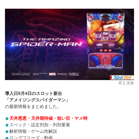
©ミズホ
導入日9月4日のスロット新台
「アメイジングスパイダーマン」
の最新情報をまとめました。
天井恩恵・天井期待値・狙い目・ヤメ時
スペック・設定判別・判別要素
解析情報・ゲーム性解説
ロングフリーズ・動画