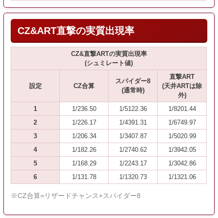
CZ&ART直撃の実質出現率
CZ&直撃ARTの実質出現率
(シュミレート値)
直撃ART
スパイダー8
設定
CZ合算
(天井ARTは除
(通常時)
外)
1
1/236.50
1/5122.36
1/8201.44
2
1/226.17
1/4391.31
1/6749.97
3
1/206.34
1/3407.87
1/5020.99
4
1/182.26
1/2740.62
1/3942.05
5
1/168.29
1/2243.17
1/3042.86
6
1/131.78
1/1320.73
1/1321.06
※CZ合算=リザードチャンス+スパイダー8