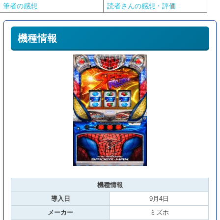
筆者の感想
読者さんの感想・評価
機種情報
機種情報
導入日
9月4日
メーカー
ミズホ