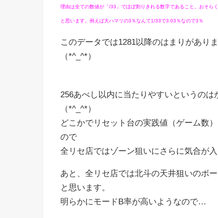
理由は全ての数値が「/33」でほぼ割りきれる数字であること。おそら
と思います。例えば大ハマリの3％なんて1/33で3.03％なので3％
このデータでは1281以降のはまりがあり
（*^_^*）
256あべし以内に当たりやすいというの
（*^_^*）
どこかでリセット台の実践値（ゲーム数）を
ので
全リセ店ではゾーン狙いにさらに気合が入
あと、全リセ店では北斗の天井狙いのボー
と思います。
明らかにモードB率が高いようなので…