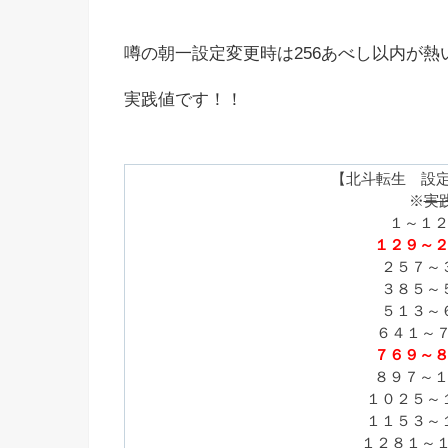
噂の朝一設定変更時は256あべし以内が熱
実践値です！！
【北斗転生 設
※
実
１～１２
１２９～２
２５７～
３８５～
５１３～
６４１～
７６９～８
８９７～１
１０２５～
１１５３～
１２８１～