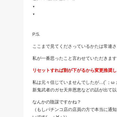
▼
▼
P.S.
ここまで見てくださっているかたは常連さ
私が一番思ったこと言わせていただきます(‘_
リセットすれば割が下がるから変更推奨し
私は元々信じていませんでしたが…(´；ω；`
新鬼武者のガセ天井恩恵などの話が出て以
なんかの陰謀ですかね？
（もしパチンコ店の店員の方で本当に通知