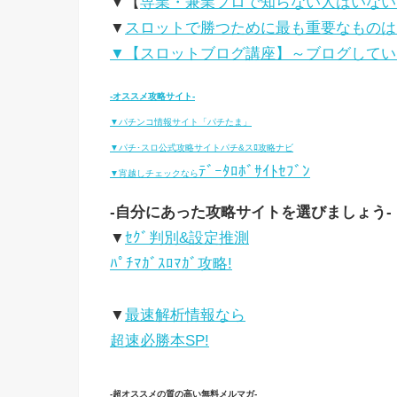
▼【
専業・兼業プロで知らない人はいない
▼
スロットで勝つために最も重要なものは
▼【スロットブログ講座】～ブログしてい
-オススメ攻略サイト-
▼パチンコ情報サイト「パチたま」
▼パチ･スロ公式攻略サイトパチ&スﾛ攻略ナビ
ﾃﾞｰﾀﾛﾎﾞｻｲﾄｾﾌﾞﾝ
▼宵越しチェックなら
-自分にあった攻略サイトを選びましょう-
▼
ｾｸﾞ判別&設定推測
ﾊﾟﾁﾏｶﾞｽﾛﾏｶﾞ攻略!
▼
最速解析情報なら
超速必勝本SP!
-超オススメの質の高い無料メルマガ-