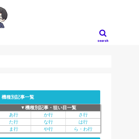
search
機種別記事一覧
▼機種別記事・狙い目一覧
あ行
か行
さ行
た行
な行
は行
ま行
や行
ら・わ行