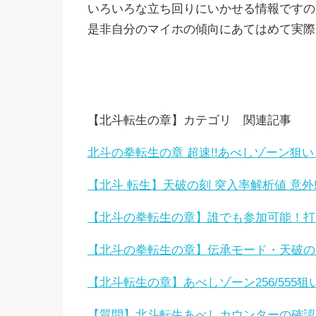
いろいろな立ち回りにいかせる情報ですの
是非自分のマイホの傾向にあてはめて実際
【北斗転生の章】カテゴリ 関連記事
北斗の拳転生の章 超速!!あべしゾーン狙
【北斗 転生】天破の刻 突入率解析値 意
【北斗の拳転生の章】誰でも参加可能！打ち
【北斗の拳転生の章】伝承モード・天破の刻
【北斗転生の章】あべしゾーン256/555狙
【質問】北斗転生あべしカウンターの確認