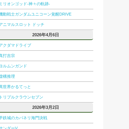
ミリオンゴッド-神々の軌跡-
機動戦士ガンダムユニコーン覚醒DRIVE
アニマルスロット ドッチ
2026年4月6日
アクダマドライブ
真打吉宗
ヨルムンガンド
虚構推理
異世界かるてっと
トリプルクラウンセブン
2026年3月2日
甲鉄城のカバネリ海門決戦
サンダーV