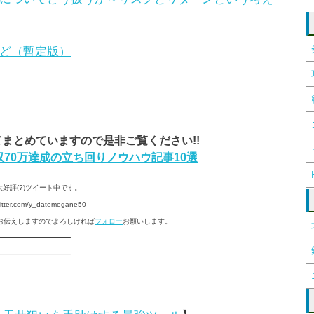
ど（暫定版）
まとめていますので是非ご覧ください!!
70万達成の立ち回りノウハウ記事10選
大好評(?)ツイート中です。
twitter.com/y_datemegane50
お伝えしますのでよろしければ
フォロー
お願いします。
——————–
——————–