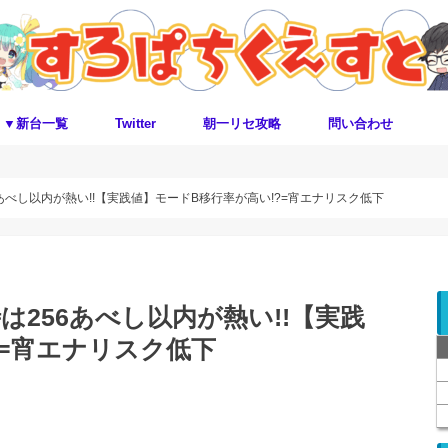
▼新台一覧
Twitter
朝一リセ攻略
問い合わせ
あべし以内が熱い!!【実践値】モードB移行率が高い!?=宵エナリスク低下
256あべし以内が熱い!!【実践
?=宵エナリスク低下