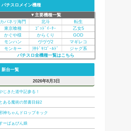
パチスロメイン機種
▼主要機種一覧
カバネリ海門
北斗
転生
東京喰種
ｺﾞｯﾄﾞｲｰﾀｰ
乙女5
かぐや様
からくり
GOD
モンハン
ヴヴヴ2
マギレコ
モンキー
沖ﾄﾞｷ!ｺﾞｰﾙﾄﾞ
ジャグ系
パチスロ全機種一覧はこちら
新台一覧
2026年8月3日
やじきた道中記参る！
とある魔術の禁書目録2
邪神ちゃんドロップキック
すーぱぁびん娘