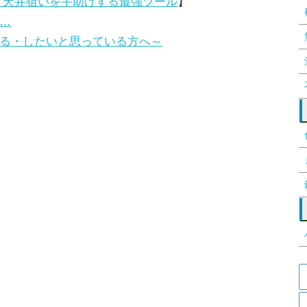
 天井狙いを手助けする最強ツール
】
…
る・したいと思っている方へ～