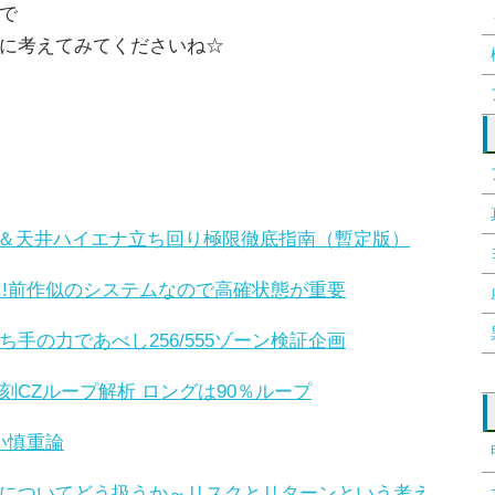
で
に考えてみてくださいね☆
い＆天井ハイエナ立ち回り極限徹底指南（暫定版）
外!!前作似のシステムなので高確状態が重要
手の力であべし256/555ゾーン検証企画
CZループ解析 ロングは90％ループ
い慎重論
についてどう扱うか～リスクとリターンという考え