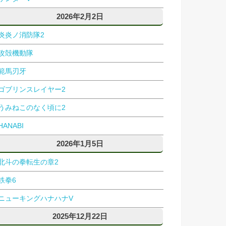
2026年2月2日
炎炎ノ消防隊2
攻殻機動隊
範馬刃牙
ゴブリンスレイヤー2
うみねこのなく頃に2
HANABI
2026年1月5日
北斗の拳転生の章2
鉄拳6
ニューキングハナハナV
2025年12月22日