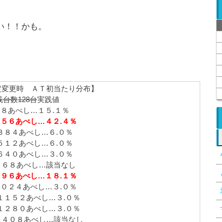
い！！かも。
定変更時 ＡＴ初当たり分布】
践台数128台
実践値
８あべし…１５.１％
５６あべし…４２.４％
３８４あべし…６.０％
５１２あべし…６.０％
６４０あべし…３.０％
７６８あべし…該当なし
９６あべし…１８.１％
０２４あべし…３.０％
１１５２あべし…３.０％
１２８０あべし…３.０％
１４０８あべし…該当なし