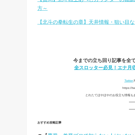
方～
【北斗の拳転生の章】天井情報・狙い目な
今までの立ち回り記事を全て
全スロッター必見！エナ月収
Twitter
https://
とれたてほやほやのお役立ち情報も
—
—
おすすめ攻略記事