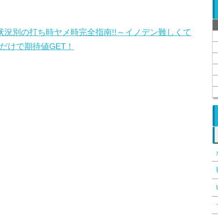
状況別の打ち時ヤメ時完全指南!!～イノデン難しくて
だけで期待値GET！