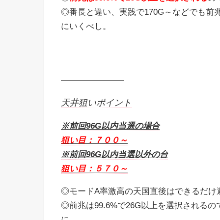
◎番長と違い、実践で170G～などでも
にいくべし。
———————–
天井狙いポイント
※前回96G以内当選の場合
狙い目：７００～
※前回96G以内当選以外の台
狙い目：５７０～
◎モードA率激高の天国直後はできるだけ
◎前兆は99.6%で26G以上を選択され
に。