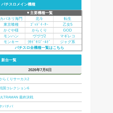
パチスロメイン機種
▼主要機種一覧
カバネリ海門
北斗
転生
東京喰種
ｺﾞｯﾄﾞｲｰﾀｰ
乙女5
かぐや様
からくり
GOD
モンハン
ヴヴヴ2
マギレコ
モンキー
沖ﾄﾞｷ!ｺﾞｰﾙﾄﾞ
ジャグ系
パチスロ全機種一覧はこちら
新台一覧
2026年7月6日
からくりサーカス2
戦国コレクション6
ULTRAMAN 最終決戦
ヤバチバ