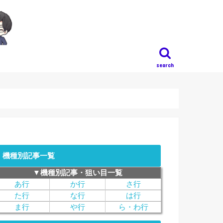
search
機種別記事一覧
▼機種別記事・狙い目一覧
あ行
か行
さ行
た行
な行
は行
ま行
や行
ら・わ行