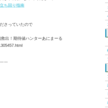
立ち回り指南
ださっていたので
組救出！期待値ハンターあにまーる
31305457.html
￣￣