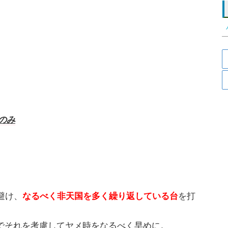
のみ
避け、
なるべく非天国を多く繰り返している台
を打
でそれを考慮してヤメ時をなるべく早めに。