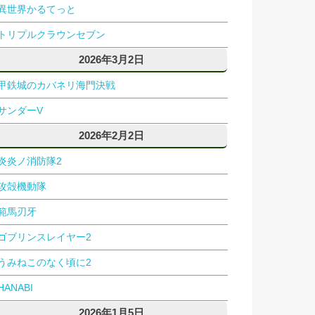
異世界かるてっと
トリプルクラウンセブン
2026年3月2日
甲鉄城のカバネリ海門決戦
サンダーV
2026年2月2日
炎炎ノ消防隊2
攻殻機動隊
範馬刃牙
ゴブリンスレイヤー2
うみねこのなく頃に2
HANABI
2026年1月5日