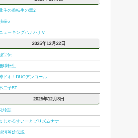
北斗の拳転生の章2
鉄拳6
ニューキングハナハナV
2025年12月22日
秘宝伝
無職転生
沖ドキ！DUOアンコール
不二子BT
2025年12月8日
化物語
まじかるすいーとプリズムナナ
銀河英雄伝説