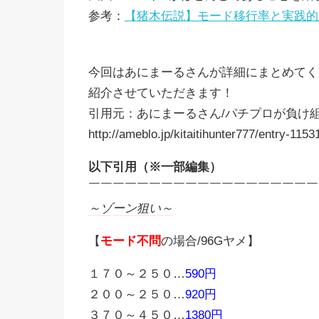
参考：
【猪木伝説】モード移行率と実践的
今回はあにまーるさんが詳細にまとめてく
紹介させていただきます！
引用元：あにまーるさん/パチプロが負け
http://ameblo.jp/kitaitihunter777/entry-115
以下引用（※一部編集）
￣￣￣￣￣￣￣￣￣￣￣￣￣￣￣￣￣￣￣
～ゾーン狙い～
【
モード不問
の場合/96Gヤメ】
１７０～２５０…
590円
２００～２５０…
920円
３７０～４５０…
1380円