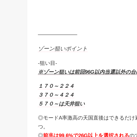
———————–
ゾーン狙いポイント
-狙い目-
※ゾーン狙いは前回96G以内当選以外の台
１７０～２２４
３７０～４２４
５７０～は天井狙い
◎モードA率激高の天国直後はできるだけ
つ。
◎
前兆は99.6%で26G以上を選択される
の