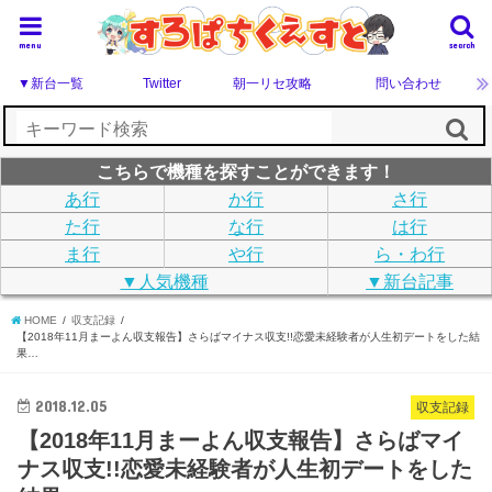
menu
search
▼新台一覧
Twitter
朝一リセ攻略
問い合わせ
こちらで機種を探すことができます！
あ行
か行
さ行
た行
な行
は行
ま行
や行
ら・わ行
▼人気機種
▼新台記事
HOME
収支記録
【2018年11月まーよん収支報告】さらばマイナス収支!!恋愛未経験者が人生初デートをした結
果…
2018.12.05
収支記録
【2018年11月まーよん収支報告】さらばマイ
ナス収支!!恋愛未経験者が人生初デートをした