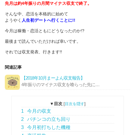
先月は約4年振りの月間マイナス収支で終了。
そんな中、恋活を本格的に始めて
ようやく
人生初デートへ行くことに!!
今月は稼働・恋活ともにどうなったのか!?
最後まで読んでいただければ幸いです。
それでは収支発表、行きます!!
関連記事
【2018年10月まーよん収支報告】
4年振りのマイナス収支を喰らった先に…
▼目次
[
目次を隠す
]
1
今月の収支
2
パチンコの立ち回り
3
今月初打ちした機種