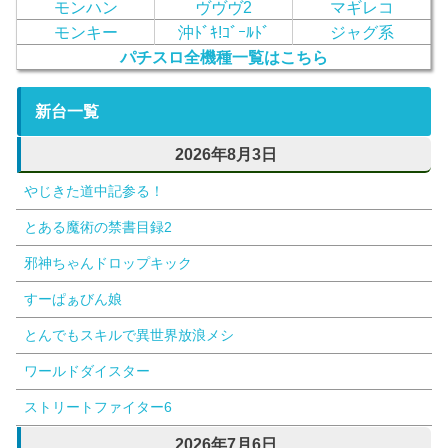
モンハン
ヴヴヴ2
マギレコ
モンキー
沖ﾄﾞｷ!ｺﾞｰﾙﾄﾞ
ジャグ系
パチスロ全機種一覧はこちら
新台一覧
2026年8月3日
やじきた道中記参る！
とある魔術の禁書目録2
邪神ちゃんドロップキック
すーぱぁびん娘
とんでもスキルで異世界放浪メシ
ワールドダイスター
ストリートファイター6
2026年7月6日