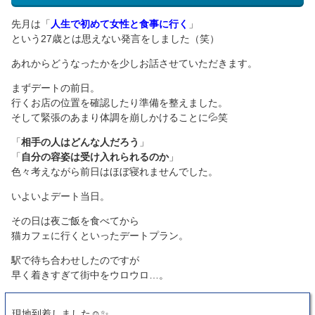
先月は「
人生で初めて女性と食事に行く
」
という27歳とは思えない発言をしました（笑）
あれからどうなったかを少しお話させていただきます。
まずデートの前日。
行くお店の位置を確認したり準備を整えました。
そして緊張のあまり体調を崩しかけることに💦笑
「
相手の人はどんな人だろう
」
「
自分の容姿は受け入れられるのか
」
色々考えながら前日はほぼ寝れませんでした。
いよいよデート当日。
その日は夜ご飯を食べてから
猫カフェに行くといったデートプラン。
駅で待ち合わせしたのですが
早く着きすぎて街中をウロウロ…。
現地到着しました☺️✨