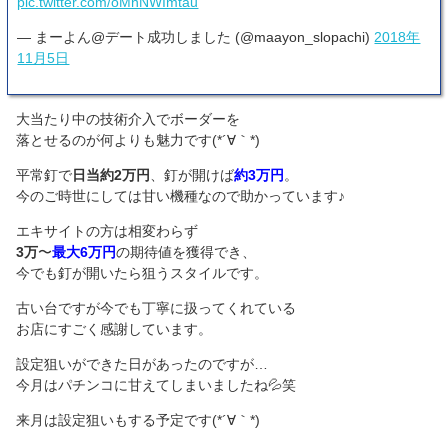
pic.twitter.com/oMnNWImtau
— まーよん@デート成功しました (@maayon_slopachi)
2018年
11月5日
大当たり中の技術介入でボーダーを
落とせるのが何よりも魅力です(*´∀｀*)
平常釘で
日当約2万円
、釘が開けば
約3万円
。
今のご時世にしては甘い機種なので助かっています♪
エキサイトの方は相変わらず
3万
〜
最大6万円
の期待値を獲得でき、
今でも釘が開いたら狙うスタイルです。
古い台ですが今でも丁寧に扱ってくれている
お店にすごく感謝しています。
設定狙いができた日があったのですが…
今月はパチンコに甘えてしまいましたね💦笑
来月は設定狙いもする予定です(*´∀｀*)