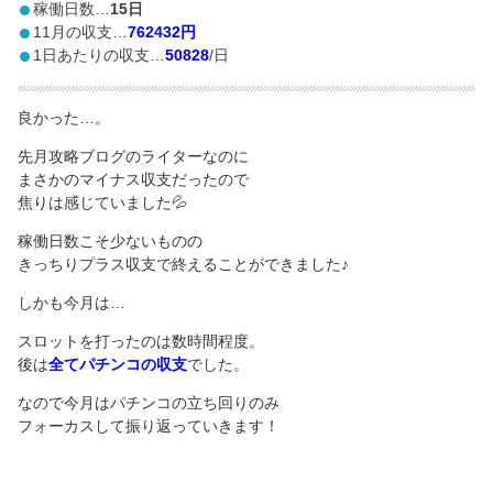
稼働日数…
15日
11月の収支…
762432円
1日あたりの収支…
50828
/日
良かった…。
先月攻略ブログのライターなのに
まさかのマイナス収支だったので
焦りは感じていました💦
稼働日数こそ少ないものの
きっちりプラス収支で終えることができました♪
しかも今月は…
スロットを打ったのは数時間程度。
後は
全てパチンコの収支
でした。
なので今月はパチンコの立ち回りのみ
フォーカスして振り返っていきます！