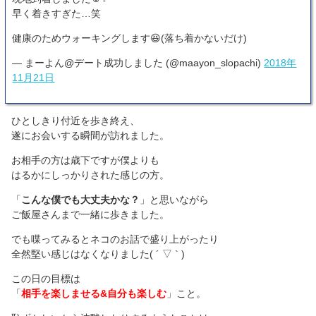
早く着きすぎた…笑
健康のためウォーキングします😆(落ち着かないだけ)
— まーよん@デート成功しました (@maayon_slopachi)
2018年
11月21日
ひとしきり付近を歩き終え、
遂にお会いする瞬間が訪れました。
お相手の方は歳下ですが僕よりも
はるかにしっかりされた感じの方。
「
こんな僕でも大丈夫かな？
」と思いながら
ご飯屋さんまで一緒に歩きました。
でも喋ってみるとネコのお話で盛り上がったり
全然堅い感じはなくなりました( ´ ▽ ` )
この日の目標は
「
相手を楽しませる&自分も楽しむ
」こと。