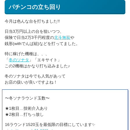
パチンコの立ち回り
今月は色んな台を打ちました!!
日当3万円以上の台を狙いつつ、
保険で日当2万3千円程度の
北斗無双
や
銭形(withでんぱ組)などを打ってました。
特に稼げた機種は、、、
「
冬のソナタ
」「エキサイト」
この2機種はかなり打ち込みました♪
冬のソナタは今でも人気があって
お店の扱いが良いですよね！
〜冬ソナラウンド玉数〜
★1枚目…技術介入あり
★2枚目…打ちっ放し
16ラウンド1520玉を最低限の目標にしています✨