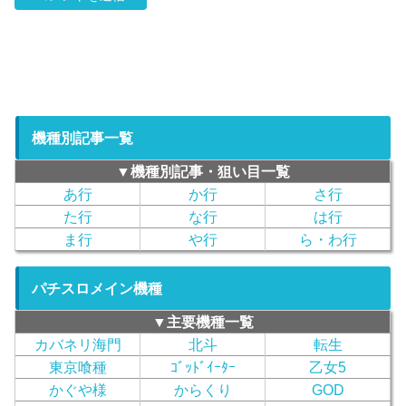
機種別記事一覧
▼機種別記事・狙い目一覧
あ行
か行
さ行
た行
な行
は行
ま行
や行
ら・わ行
パチスロメイン機種
▼主要機種一覧
カバネリ海門
北斗
転生
東京喰種
ｺﾞｯﾄﾞｲｰﾀｰ
乙女5
かぐや様
からくり
GOD