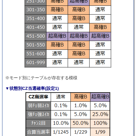
※モード別にテーブルが存在する模様
▼状態別CZ当選確率(設定1)