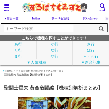
menu
search
▼新台一覧
Twitter
朝一リセ攻略
問い合わせ
こちらで機種を探すことができます！
あ行
か行
さ行
た行
な行
は行
ま行
や行
ら・わ行
▼人気機種
▼新台記事
HOME
パチスロ解析 機種別攻略まとめ 記事一覧
聖闘士星矢 黄金激闘編【機種別解析まとめ】
聖闘士星矢 黄金激闘編【機種別解析まとめ】