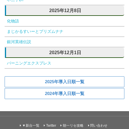
2025年12月8日
化物語
まじかるすいーとプリズムナナ
銀河英雄伝説
2025年12月1日
バーニングエクスプレス
2025年導入日順一覧
2024年導入日順一覧
▼新台一覧
Twitter
朝一リセ攻略
問い合わせ