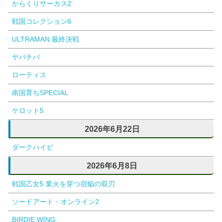
からくりサーカス2
戦国コレクション6
ULTRAMAN 最終決戦
ヤバチバ
ローティス
南国育ちSPECIAL
ケロット5
2026年6月22日
ダークハイビ
2026年6月8日
戦国乙女5 業火を穿つ宿焔の双刃
ソードアート・オンライン2
BIRDIE WING