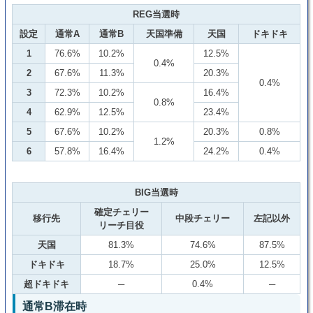
REG当選時
設定
通常A
通常B
天国準備
天国
ドキドキ
1
76.6%
10.2%
12.5%
0.4%
2
67.6%
11.3%
20.3%
0.4%
3
72.3%
10.2%
16.4%
0.8%
4
62.9%
12.5%
23.4%
5
67.6%
10.2%
20.3%
0.8%
1.2%
6
57.8%
16.4%
24.2%
0.4%
BIG当選時
確定チェリー
移行先
中段チェリー
左記以外
リーチ目役
天国
81.3%
74.6%
87.5%
ドキドキ
18.7%
25.0%
12.5%
超ドキドキ
─
0.4%
─
通常B滞在時