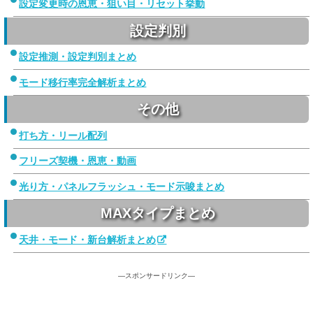
設定変更時の恩恵・狙い目・リセット挙動
設定判別
設定推測・設定判別まとめ
モード移行率完全解析まとめ
その他
打ち方・リール配列
フリーズ契機・恩恵・動画
光り方・パネルフラッシュ・モード示唆まとめ
MAXタイプまとめ
天井・モード・新台解析まとめ
—スポンサードリンク—