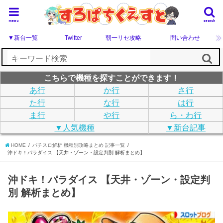
menu
search
▼新台一覧
Twitter
朝一リセ攻略
問い合わせ
こちらで機種を探すことができます！
あ行
か行
さ行
た行
な行
は行
ま行
や行
ら・わ行
▼人気機種
▼新台記事
HOME
パチスロ解析 機種別攻略まとめ 記事一覧
沖ドキ！パラダイス 【天井・ゾーン・設定判別 解析まとめ】
沖ドキ！パラダイス 【天井・ゾーン・設定判
別 解析まとめ】