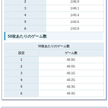
2
1/46.9
3
1/46.1
4
1/45.4
5
1/44.6
6
1/43.9
50枚あたりのゲーム数
50枚あたりのゲーム数
設定
ゲーム数
1
48.9G
2
49.0G
3
49.1G
4
49.2G
5
49.3G
6
49.4G