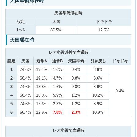
天国準備滞在時
天国準備滞在時
設定
天国
ドキドキ
1〜6
87.5%
12.5%
天国滞在時
レア小役以外で当選時
設定
天国
通常A
通常B
天国準備
引き戻し
ドキドキ
1
74.6%
19.1%
1.6%
0.4%
3.9%
2
66.4%
19.1%
4.7%
0.8%
8.6%
3
74.6%
18.8%
1.6%
0.8%
3.9%
0.4%
4
66.4%
16.0%
5.9%
1.2%
10.2%
5
74.6%
17.6%
2.3%
1.2%
3.9%
6
66.4%
12.9%
7.0%
2.3%
10.9%
レア小役で当選時