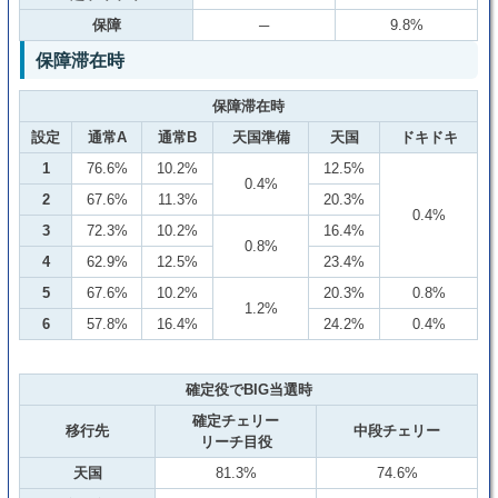
保障
─
9.8%
保障滞在時
保障滞在時
設定
通常A
通常B
天国準備
天国
ドキドキ
1
76.6%
10.2%
12.5%
0.4%
2
67.6%
11.3%
20.3%
0.4%
3
72.3%
10.2%
16.4%
0.8%
4
62.9%
12.5%
23.4%
5
67.6%
10.2%
20.3%
0.8%
1.2%
6
57.8%
16.4%
24.2%
0.4%
確定役でBIG当選時
確定チェリー
移行先
中段チェリー
リーチ目役
天国
81.3%
74.6%