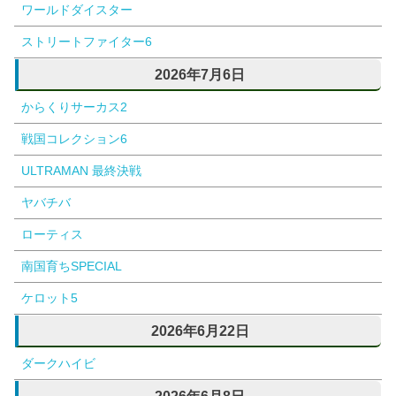
ワールドダイスター
ストリートファイター6
2026年7月6日
からくりサーカス2
戦国コレクション6
ULTRAMAN 最終決戦
ヤバチバ
ローティス
南国育ちSPECIAL
ケロット5
2026年6月22日
ダークハイビ