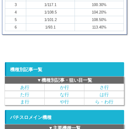
3
1/117.1
100.30%
4
1/108.5
104.20%
5
1/101.2
108.50%
6
1/93.1
113.40%
機種別記事一覧
▼機種別記事・狙い目一覧
あ行
か行
さ行
た行
な行
は行
ま行
や行
ら・わ行
パチスロメイン機種
▼主要機種一覧