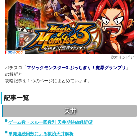
©オリンピア
パチスロ「
マジックモンスター3 ぶっちぎり！魔界グランプリ
」
の解析と
攻略記事を１つのページにまとめています。
記事一覧
天井
ゲーム数・スルー回数別 天井期待値解析
単発連続回数による救済天井解析