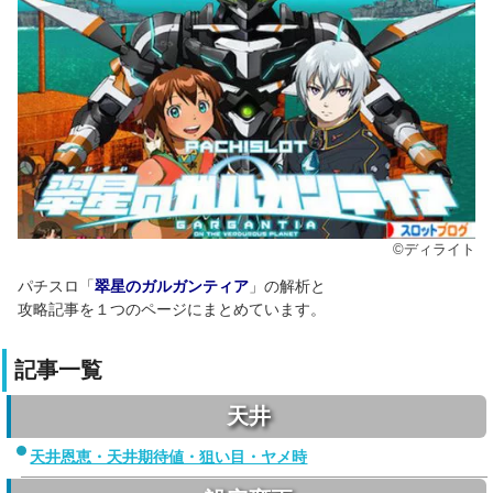
©ディライト
パチスロ「
翠星のガルガンティア
」の解析と
攻略記事を１つのページにまとめています。
記事一覧
天井
天井恩恵・天井期待値・狙い目・ヤメ時