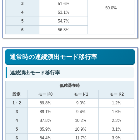
3
51.6%
50.0%
4
53.1%
5
54.7%
6
56.3%
通常時の連続演出モード移行率
連続演出モード移行率
低確滞在時
設定
モード0
モード1
モード2
1・2
89.8%
9.0%
1.2%
3
89.1%
9.4%
1.6%
4
87.5%
10.2%
2.3%
5
85.9%
10.9%
3.1%
6
84.4%
11.7%
3.9%