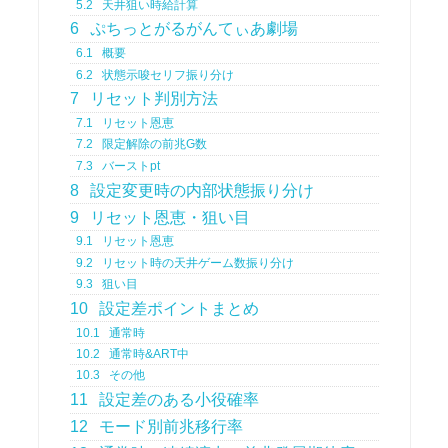
5.2
天井狙い時給計算
6
ぷちっとがるがんてぃあ劇場
6.1
概要
6.2
状態示唆セリフ振り分け
7
リセット判別方法
7.1
リセット恩恵
7.2
限定解除の前兆G数
7.3
バーストpt
8
設定変更時の内部状態振り分け
9
リセット恩恵・狙い目
9.1
リセット恩恵
9.2
リセット時の天井ゲーム数振り分け
9.3
狙い目
10
設定差ポイントまとめ
10.1
通常時
10.2
通常時&ART中
10.3
その他
11
設定差のある小役確率
12
モード別前兆移行率