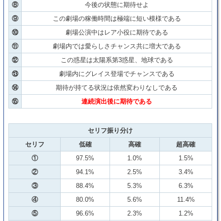
⑧
今後の状態に期待せよ
⑨
この劇場の稼働時間は極端に短い模様である
⑩
劇場公演中はレア小役に期待である
⑪
劇場内では愛らしさチャンス共に増大である
⑫
この惑星は太陽系第3惑星、地球である
⑬
劇場内にグレイス登場でチャンスである
⑭
期待が持てる状況は依然変わりなしである
⑮
連続演出後に期待である
セリフ振り分け
セリフ
低確
高確
超高確
①
97.5%
1.0%
1.5%
②
94.1%
2.5%
3.4%
③
88.4%
5.3%
6.3%
④
80.0%
5.6%
11.4%
⑤
96.6%
2.3%
1.2%