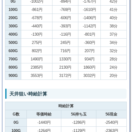
0G
-1002円
-894円
-1767円
42分
100G
-861円
-769円
-1610円
41分
200G
-678円
-606円
-1406円
40分
300G
-440円
-393円
-1142円
38分
400G
-130円
-116円
-801円
37分
500G
275円
245円
-360円
34分
600G
802円
716円
207円
32分
700G
1490円
1330円
934円
28分
800G
2385円
2130円
1860円
24分
900G
3553円
3172円
3032円
20分
天井狙い時給計算
時給計算
G数
等価時給
56持ち玉
56現金
0G
-1440円
-1286円
-2540円
100G
-1264円
-1129円
-2363円