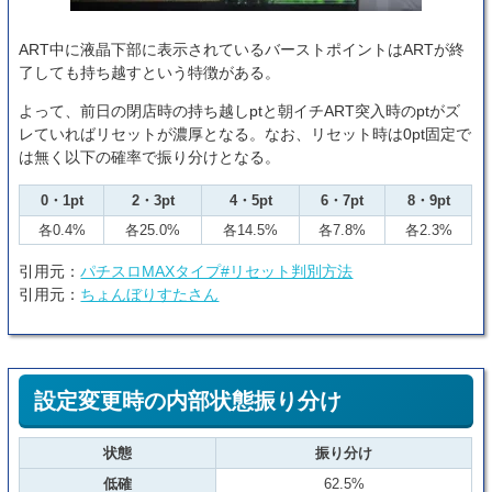
ART中に液晶下部に表示されているバーストポイントはARTが終
了しても持ち越すという特徴がある。
よって、前日の
閉店時の持ち越しptと朝イチART突入時のptがズ
レていればリセットが濃厚
となる。なお、リセット時は0pt固定で
は無く以下の確率で振り分けとなる。
0・1pt
2・3pt
4・5pt
6・7pt
8・9pt
各0.4%
各25.0%
各14.5%
各7.8%
各2.3%
引用元：
パチスロMAXタイプ#リセット判別方法
引用元：
ちょんぼりすたさん
設定変更時の内部状態振り分け
状態
振り分け
低確
62.5%