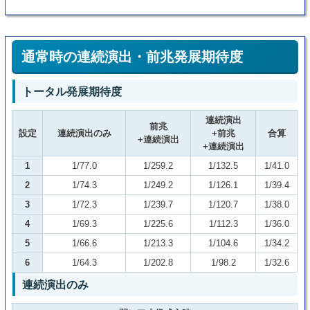
通常時の連続演出・前兆発展期待度
トータル発展期待度
連続演出
前兆
設定
連続演出のみ
+前兆
合算
+連続演出
+連続演出
1
1/77.0
1/259.2
1/132.5
1/41.0
2
1/74.3
1/249.2
1/126.1
1/39.4
3
1/72.3
1/239.7
1/120.7
1/38.0
4
1/69.3
1/225.6
1/112.3
1/36.0
5
1/66.6
1/213.3
1/104.6
1/34.2
6
1/64.3
1/202.8
1/98.2
1/32.6
連続演出のみ