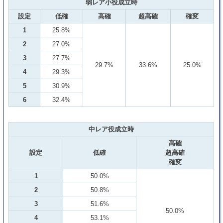
弱レア小役成立時
設定
低確
高確
超高確
確変
1
25.8%
2
27.0%
3
27.7%
29.7%
33.6%
25.0%
4
29.3%
5
30.9%
6
32.4%
中レア役成立時
高確
設定
低確
超高確
確変
1
50.0%
2
50.8%
3
51.6%
50.0%
4
53.1%