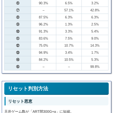
⑥
90.3%
6.5%
3.2%
⑦
–
57.1%
42.8%
⑧
87.5%
6.3%
6.3%
⑨
96.2%
1.3%
2.5%
⑩
91.3%
3.3%
5.4%
⑪
83.6%
7.5%
9.0%
⑫
75.0%
10.7%
14.3%
⑬
94.9%
3.4%
1.7%
⑭
84.2%
10.5%
5.3%
⑮
–
–
99.8%
リセット判別方法
リセット恩恵
天井ゲーム数が「ART間300G+α」に短縮。