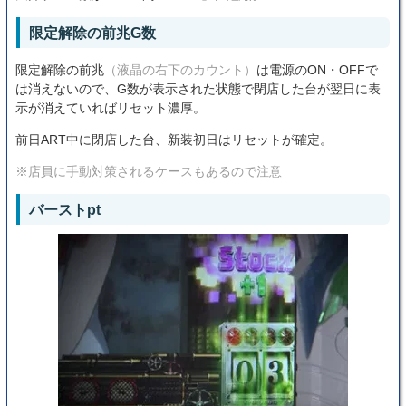
限定解除の前兆G数
限定解除の前兆
（液晶の右下のカウント）
は電源のON・OFFで
は消えないので、
G数が表示された状態で閉店した台が翌日に表
示が消えていればリセット濃厚
。
前日ART中に閉店した台、新装初日はリセットが確定。
※店員に手動対策されるケースもあるので注意
バーストpt