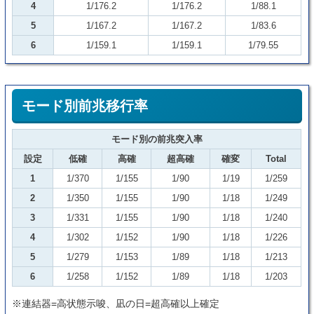
4
1/176.2
1/176.2
1/88.1
5
1/167.2
1/167.2
1/83.6
6
1/159.1
1/159.1
1/79.55
モード別前兆移行率
モード別の前兆突入率
設定
低確
高確
超高確
確変
Total
1
1/370
1/155
1/90
1/19
1/259
2
1/350
1/155
1/90
1/18
1/249
3
1/331
1/155
1/90
1/18
1/240
4
1/302
1/152
1/90
1/18
1/226
5
1/279
1/153
1/89
1/18
1/213
6
1/258
1/152
1/89
1/18
1/203
※連結器=高状態示唆、凪の日=超高確以上確定