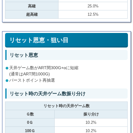
高確
25.0%
超高確
12.5%
リセット恩恵・狙い目
リセット恩恵
天井ゲーム数がART間300G+αに短縮
(通常はART間1000G)
バーストポイント再抽選
リセット時の天井ゲーム数振り分け
リセット時の天井ゲーム数
Ｇ数
振り分け
0Ｇ
10.2%
100Ｇ
10.2%