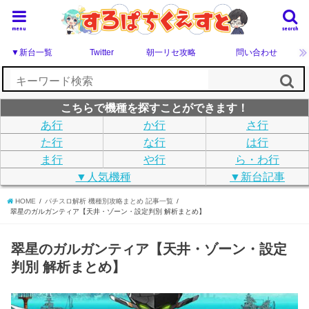
menu
search
▼新台一覧
Twitter
朝一リセ攻略
問い合わせ
こちらで機種を探すことができます！
あ行
か行
さ行
た行
な行
は行
ま行
や行
ら・わ行
▼人気機種
▼新台記事
HOME
パチスロ解析 機種別攻略まとめ 記事一覧
翠星のガルガンティア【天井・ゾーン・設定判別 解析まとめ】
翠星のガルガンティア【天井・ゾーン・設定
判別 解析まとめ】