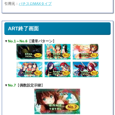
引用元：
パチスロMAXタイプ
ART終了画面
▼
No.1～No.6
【
通常パターン
】
▼
No.7
【
偶数設定示唆
】