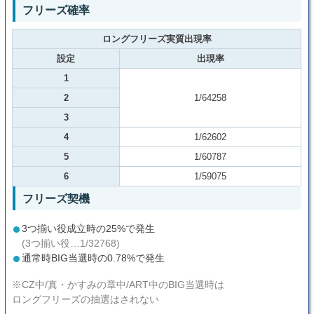
フリーズ確率
ロングフリーズ実質出現率
設定
出現率
1
2
1/64258
3
4
1/62602
5
1/60787
6
1/59075
フリーズ契機
3つ揃い役成立時の25%で発生
(3つ揃い役…1/32768)
通常時BIG当選時の0.78%で発生
※CZ中/真・かすみの章中/ART中のBIG当選時は
ロングフリーズの抽選はされない