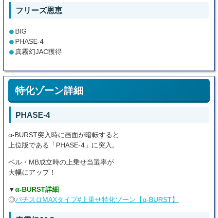
フリーズ恩恵
BIG
PHASE-4
真霧幻JAC獲得
特化ゾーン詳細
PHASE-4
α-BURST突入時に画面が暗転すると
上位版である「PHASE-4」に突入。
ベル・MB成立時の上乗せ当選率が
大幅にアップ！
▼
α-BURST詳細
◎
パチスロMAXタイプ#上乗せ特化ゾーン【α-BURST】