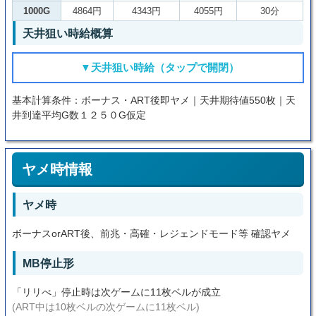
1000G
4864円
4343円
4055円
30分
天井狙い時給概算
▼天井狙い時給（タップで開閉）
基本計算条件：ボーナス・ART後即ヤメ｜天井期待値550枚｜天
井到達平均G数１２５０G仮定
ヤメ時情報
ヤメ時
ボーナスorART後、前兆・高確・レジェンドモード等 確認ヤメ
MB停止形
「リリべ」停止時は次ゲームに11枚ベルが成立
(ART中は10枚ベルの次ゲームに11枚ベル)