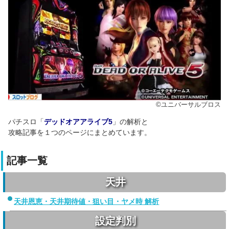
©ユニバーサルブロス
パチスロ「
デッドオアアライブ5
」の解析と
攻略記事を１つのページにまとめています。
記事一覧
天井
天井恩恵・天井期待値・狙い目・ヤメ時 解析
設定判別