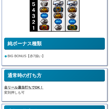
純ボーナス種類
BIG BONUS【赤7揃い】
通常時の打ち方
全リール適当打ちでOK！
変則押しも可