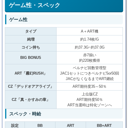
ゲーム性・スペック
ゲーム性
タイプ
A＋ART機
純増
約1.74枚/G
コイン持ち
約37.3G~約37.0G
赤7揃い
BIG BONUS
約220枚獲得
ベルナビ回数管理型
ART「霧幻RUSH」
JAC1セットにつきベルナビ5or50回
JACがなくなるまでART継続
CZ「デッドオアアライブ」
ART期待度35～50％
上位版CZ
CZ「真・かすみの章」
ART期待度50％
ART当選時は特化ゾーンへ
スペック・時給
設定
BB
ART
BB+ART