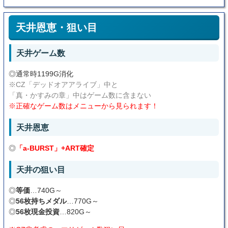
天井恩恵・狙い目
天井ゲーム数
◎通常時1199G消化
※CZ「デッドオアアライブ」中と
「真・かすみの章」中はゲーム数に含まない
※正確なゲーム数はメニューから見られます！
天井恩恵
◎
「a-BURST」+ART確定
天井の狙い目
◎
等価
…740G～
◎
56枚持ちメダル
…770G～
◎
56枚現金投資
…820G～