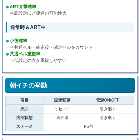
ART直撃確率
⇒高設定ほど優遇の可能性大
通常時＆ART中
小役確率
⇒共通ベル・確定役・確定ベルをカウント
共通ベル重複率
⇒低設定の方が重複しやすい
朝イチの挙動
項目
設定変更
電源ON/OFF
天井
リセット
引き継ぐ
内部状態
再抽選
引き継ぐ
ステージ
FS号