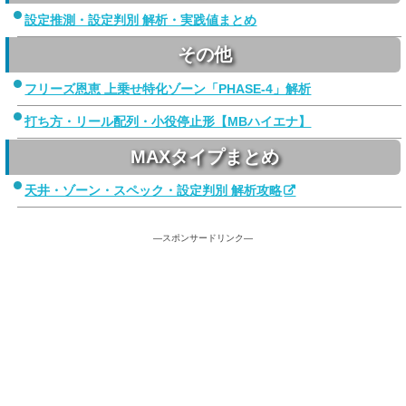
設定推測・設定判別 解析・実践値まとめ
その他
フリーズ恩恵 上乗せ特化ゾーン「PHASE-4」解析
打ち方・リール配列・小役停止形【MBハイエナ】
MAXタイプまとめ
天井・ゾーン・スペック・設定判別 解析攻略
—スポンサードリンク—