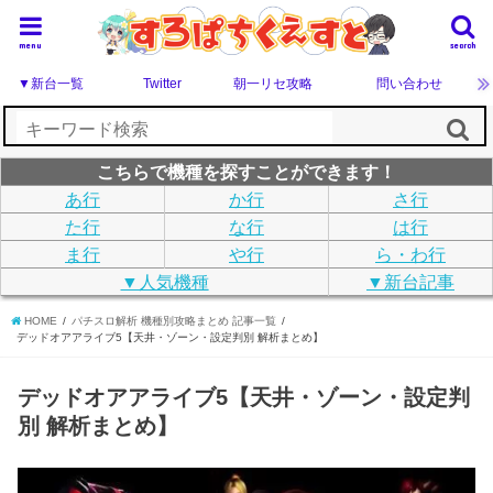
menu
search
▼新台一覧
Twitter
朝一リセ攻略
問い合わせ
こちらで機種を探すことができます！
あ行
か行
さ行
た行
な行
は行
ま行
や行
ら・わ行
▼人気機種
▼新台記事
HOME
パチスロ解析 機種別攻略まとめ 記事一覧
デッドオアアライブ5【天井・ゾーン・設定判別 解析まとめ】
デッドオアアライブ5【天井・ゾーン・設定判
別 解析まとめ】