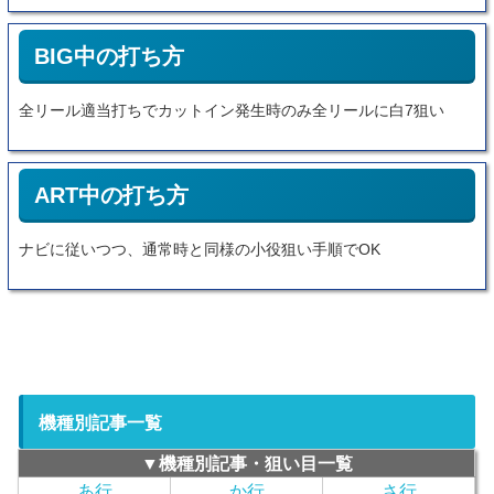
BIG中の打ち方
全リール適当打ちでカットイン発生時のみ全リールに白7狙い
ART中の打ち方
ナビに従いつつ、通常時と同様の小役狙い手順でOK
機種別記事一覧
▼機種別記事・狙い目一覧
あ行
か行
さ行