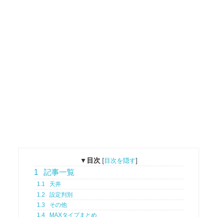
▼目次
[
目次を隠す
]
1
記事一覧
1.1
天井
1.2
設定判別
1.3
その他
1.4
MAXタイプまとめ