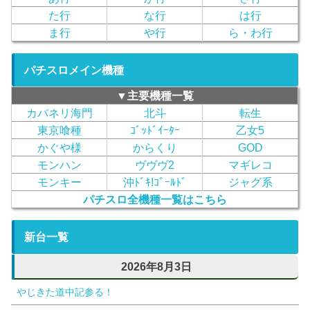
た行
な行
は行
ま行
や行
ら・わ行
パチスロメイン機種
▼主要機種一覧
カバネリ海門
北斗
転生
東京喰種
ｺﾞｯﾄﾞｲｰﾀｰ
乙女5
かぐや様
からくり
GOD
モンハン
ヴヴヴ2
マギレコ
モンキー
沖ﾄﾞｷ!ｺﾞｰﾙﾄﾞ
ジャグ系
パチスロ全機種一覧はこちら
新台一覧
2026年8月3日
やじきた道中記参る！