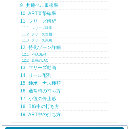
9
共通ベル重複率
10
ART直撃確率
11
フリーズ解析
11.1
フリーズ確率
11.2
フリーズ契機
11.3
フリーズ恩恵
12
特化ゾーン詳細
12.1
PHASE-4
12.2
真霧幻JAC
13
フリーズ動画
14
リール配列
15
純ボーナス種類
16
通常時の打ち方
17
小役の停止形
18
BIG中の打ち方
19
ART中の打ち方