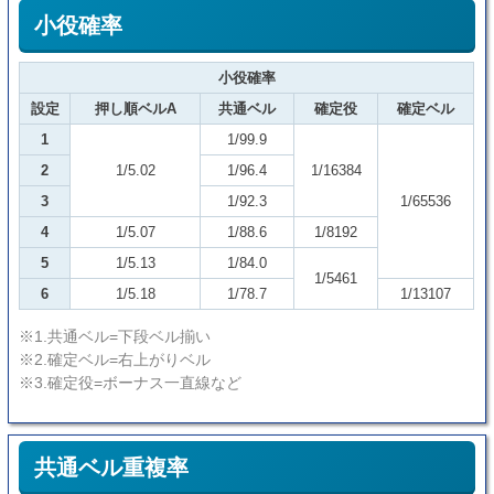
小役確率
小役確率
設定
押し順ベルA
共通ベル
確定役
確定ベル
1
1/99.9
2
1/5.02
1/96.4
1/16384
3
1/92.3
1/65536
4
1/5.07
1/88.6
1/8192
5
1/5.13
1/84.0
1/5461
6
1/5.18
1/78.7
1/13107
※1.共通ベル=下段ベル揃い
※2.確定ベル=右上がりベル
※3.確定役=ボーナス一直線など
共通ベル重複率