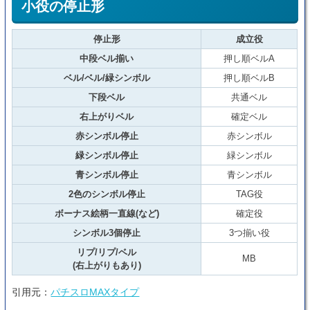
小役の停止形
停止形
成立役
中段ベル揃い
押し順ベルA
ベル/ベル/緑シンボル
押し順ベルB
下段ベル
共通ベル
右上がりベル
確定ベル
赤シンボル停止
赤シンボル
緑シンボル停止
緑シンボル
青シンボル停止
青シンボル
2色のシンボル停止
TAG役
ボーナス絵柄一直線(など)
確定役
シンボル3個停止
3つ揃い役
リプ/リプ/ベル
MB
(右上がりもあり)
引用元：
パチスロMAXタイプ