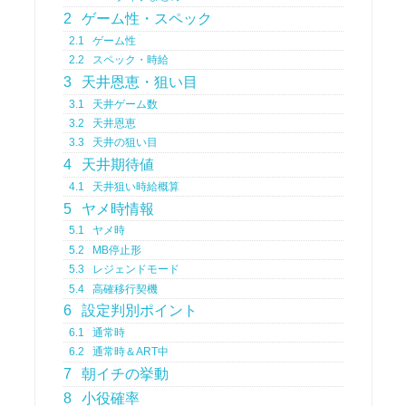
2
ゲーム性・スペック
2.1
ゲーム性
2.2
スペック・時給
3
天井恩恵・狙い目
3.1
天井ゲーム数
3.2
天井恩恵
3.3
天井の狙い目
4
天井期待値
4.1
天井狙い時給概算
5
ヤメ時情報
5.1
ヤメ時
5.2
MB停止形
5.3
レジェンドモード
5.4
高確移行契機
6
設定判別ポイント
6.1
通常時
6.2
通常時＆ART中
7
朝イチの挙動
8
小役確率