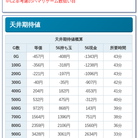
※CZ非考慮のハマリゲーム数狙い目
天井期待値
天井期待値概算
G数
等価
56持ち玉
56現金
所要時間
0G
-457円
-408円
-1343円
43分
100G
-356円
-318円
-1238円
43分
200G
-221円
-197円
-1096円
43分
300G
-40円
-35円
-907円
42分
400G
204円
182円
-653円
41分
500G
532円
475円
-312円
40分
600G
972円
868円
143円
39分
700G
1564円
1396円
751円
38分
800G
2359円
2106円
1560円
36分
900G
3428円
3061円
2634円
33分