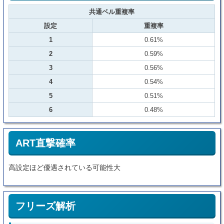
共通ベル重複率
設定
重複率
1
0.61%
2
0.59%
3
0.56%
4
0.54%
5
0.51%
6
0.48%
ART直撃確率
高設定ほど優遇されている可能性大
フリーズ解析