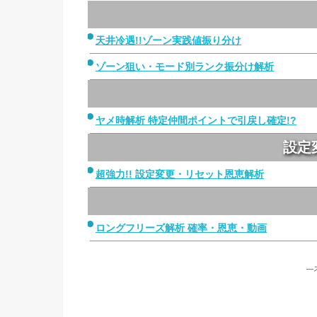
天井冷遇!!ゾーン実践値振り分け
ゾーン狙い・モード別ランク振分け解析
ヤメ時解析 特定仲間ポイントで引戻し確定!?
設定
超強力!! 設定変更・リセット恩恵解析
ロングフリーズ解析 確率・恩恵・動画
—