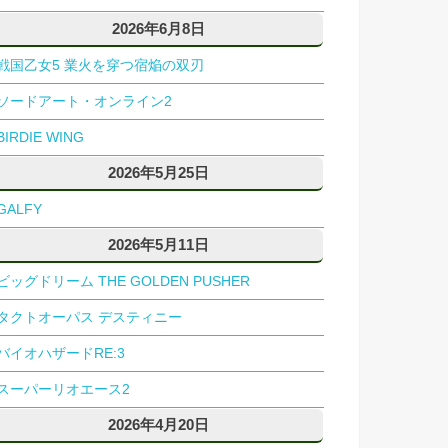
2026年6月8日
戦国乙女5 業火を穿つ宿焔の双刃
ソードアート・オンライン2
BIRDIE WING
2026年5月25日
GALFY
2026年5月11日
ビッグドリーム THE GOLDEN PUSHER
タクトオーパス デスティニー
バイオハザードRE:3
スーパーリオエース2
2026年4月20日