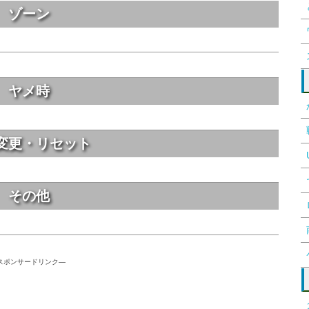
ゾーン
ヤメ時
変更・リセット
その他
スポンサードリンク—