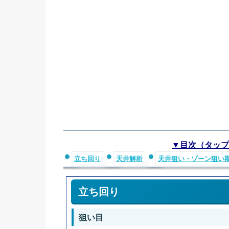
▼目次（タップ
立ち回り
天井解析
天井狙い・ゾーン狙い
立ち回り
狙い目