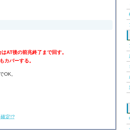
場合はAT後の前兆終了まで回す。
tもカバーする。
でOK。
確定!?