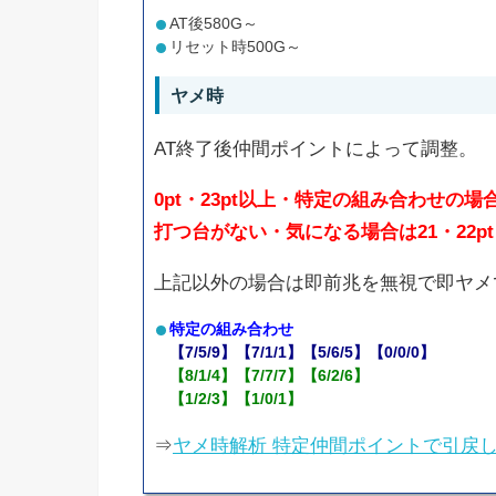
AT後580G～
リセット時500G～
ヤメ時
AT終了後仲間ポイントによって調整。
0pt・23pt以上・特定の組み合わせの
打つ台がない・気になる場合は21・22p
上記以外の場合は即前兆を無視で即ヤメ
特定の組み合わせ
【7/5/9】【7/1/1】【5/6/5】【0/0/0】
【8/1/4】【7/7/7】【6/2/6】
【1/2/3】【1/0/1】
⇒
ヤメ時解析 特定仲間ポイントで引戻し