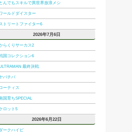
とんでもスキルで異世界放浪メシ
ワールドダイスター
ストリートファイター6
2026年7月6日
からくりサーカス2
戦国コレクション6
ULTRAMAN 最終決戦
ヤバチバ
ローティス
南国育ちSPECIAL
ケロット5
2026年6月22日
ダークハイビ