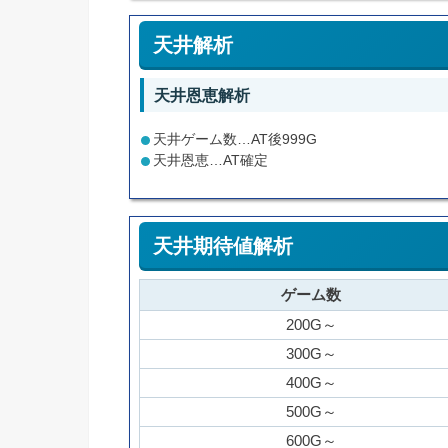
天井解析
天井恩恵解析
天井ゲーム数…AT後999G
天井恩恵…AT確定
天井期待値解析
ゲーム数
200G～
300G～
400G～
500G～
600G～