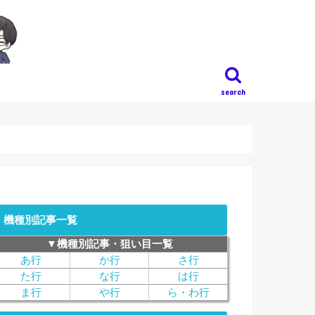
search
機種別記事一覧
▼機種別記事・狙い目一覧
あ行
か行
さ行
た行
な行
は行
ま行
や行
ら・わ行