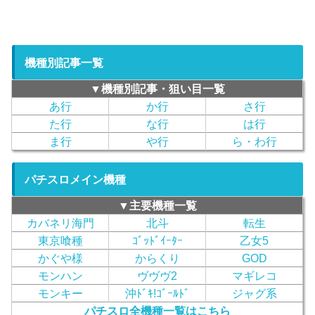
機種別記事一覧
▼機種別記事・狙い目一覧
あ行
か行
さ行
た行
な行
は行
ま行
や行
ら・わ行
パチスロメイン機種
▼主要機種一覧
カバネリ海門
北斗
転生
東京喰種
ｺﾞｯﾄﾞｲｰﾀｰ
乙女5
かぐや様
からくり
GOD
モンハン
ヴヴヴ2
マギレコ
モンキー
沖ﾄﾞｷ!ｺﾞｰﾙﾄﾞ
ジャグ系
パチスロ全機種一覧はこちら