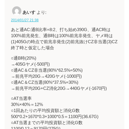
あいす
より:
2014/01/27 21:38
あと通AC:通B比率=8:2、打ち始め390G、通AC時は
100%前兆発生、通B時は100%前兆非発生、ヤメ時は
(1)405Gの時点で前兆非発生(2)前兆抜けCZ非当選(3)CZ
終了時と仮定した場合
○通B時(20%)
→405Gヤメ(-500円)
○通AC＆CZ非当選(80%*62.5%=50%)
→前兆平均20G→420Gヤメ(-1000円)
○通AC＆CZ当選(80%*37.5%=30%)
→前兆平均20G+CZ消化20G→440Gヤメ(-1670円)
○AT当選率
30%×40%＝12%
○1回あたりの平均投資額と消化G数
500*0.2+1670*0.3+1000*0.5＝1100円(36.67G)
○AT当選までの平均投資額と消化G数
1100/0.12＝9170円(275G)