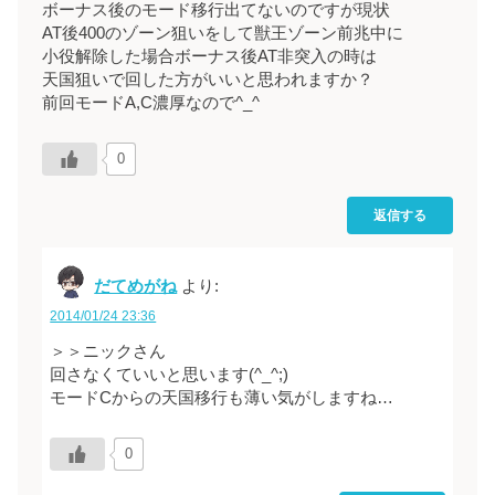
ボーナス後のモード移行出てないのですが現状
AT後400のゾーン狙いをして獣王ゾーン前兆中に
小役解除した場合ボーナス後AT非突入の時は
天国狙いで回した方がいいと思われますか？
前回モードA,C濃厚なので^_^
0
返信する
だてめがね
より:
2014/01/24 23:36
＞＞ニックさん
回さなくていいと思います(^_^;)
モードCからの天国移行も薄い気がしますね…
0