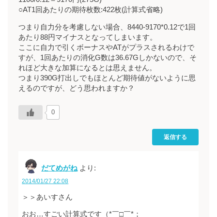
○AT1回あたりの期待枚数:422枚(計算式省略)
つまり自力分を考慮しない場合、8440-9170*0.12で1回
あたり88円マイナスとなってしまいます。
ここに自力で引くボーナスやATがプラスされるわけで
すが、1回あたりの消化G数は36.67Gしかないので、そ
れほど大きな加算になるとは思えません。
つまり390G打出しでもほとんど期待値がないように思
えるのですが、どう思われますか？
0
返信する
だてめがね
より:
2014/01/27 22:08
＞＞あいすさん
おお…すごい計算式です（*￣□￣*；