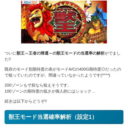
ついに
獣王～王者の帰還～の獣王モードの当選率の解析
がでまし
た!!
既存のモード別期待度の表がモードA/Cの400G期待度◎だったの
で狙っていたのですが、間違っていなかったようです(*^^*)
200ゾーンも寸前なら狙えそうです。
100ゾーンの期待度の低さが個人的にはショック…
続きは以下からどうぞ!!
獣王モード当選確率解析（設定1）