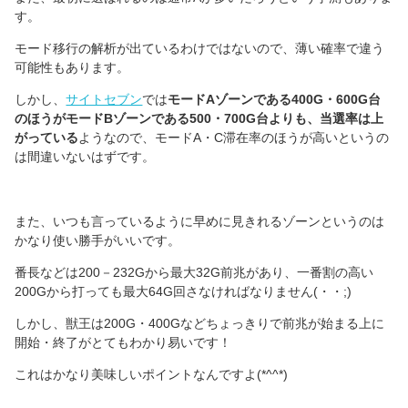
す。
モード移行の解析が出ているわけではないので、薄い確率で違う
可能性もあります。
しかし、
サイトセブン
では
モードAゾーンである400G・600G台
のほうがモードBゾーンである500・700G台よりも、当選率は上
がっている
ようなので、モードA・C滞在率のほうが高いというの
は間違いないはずです。
また、いつも言っているように早めに見きれるゾーンというのは
かなり使い勝手がいいです。
番長などは200－232Gから最大32G前兆があり、一番割の高い
200Gから打っても最大64G回さなければなりません(・・;)
しかし、獣王は200G・400Gなどちょっきりで前兆が始まる上に
開始・終了がとてもわかり易いです！
これはかなり美味しいポイントなんですよ(*^^*)