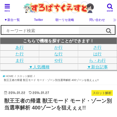
menu
search
▼新台一覧
Twitter
朝一リセ攻略
問い合わせ
こちらで機種を探すことができます！
あ行
か行
さ行
た行
な行
は行
ま行
や行
ら・わ行
▼人気機種
▼新台記事
HOME
スロット解析
獣王王者の帰還 獣王モード モード・ゾーン別当選率解析 400ゾーンを狙えぇぇ!!
2014.01.22
2014.01.27
スロット解析
獣王王者の帰還 獣王モード モード・ゾーン別
当選率解析 400ゾーンを狙えぇぇ!!