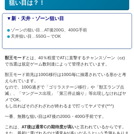
狙い目は？！
▼新・天井・ゾーン狙い目
ゾーンの狙い目…AT後200G、400G手前
天井狙い目…550G～でOK
獣王モード
とは、40％程度でATに直撃するチャンスゾーン（cz)
で当選は規定ゲーム数到達によって管理されています。
獣王モード前兆は100G移行は100G毎に抽選されている形かと考
えられています。
なので、100G過ぎで「ゴリラステージ移行」や「獣王ランプ点
滅」、「マングース出現」「第三停止煽り」等出現しなければヤ
メでOK。
もし出ればそのざわざわが終わるまで打ってヤメです(*^^)
一番、無難な狙い目はAT後の200G・400G手前です。
これは、
AT後は通常Cの期待度が高い
と言われているからです。
また、最初に選ばれるのは通常Aが多いだろうという予測もありま