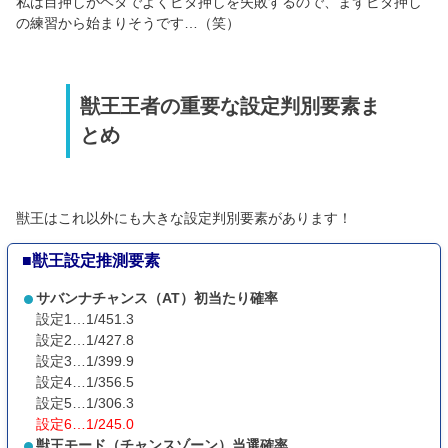
私は目押しがヘタでよくビタ押しを失敗するので、まずビタ押し
の練習から始まりそうです…（笑）
獣王王者の重要な設定判別要素ま
とめ
獣王はこれ以外にも大きな設定判別要素があります！
■獣王設定推測要素
サバンナチャンス（AT）初当たり確率
設定1…1/451.3
設定2…1/427.8
設定3…1/399.9
設定4…1/356.5
設定5…1/306.3
設定6…1/245.0
獣王モード（チャンスゾーン）当選確率