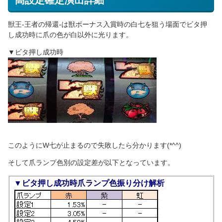
高設定確定演出詳細
獣王-王者の帰還-は獣ボーナス入賞時の白七を狙う場面でビタ押
し成功時に爪の色が白以外に光ります。
▼ビタ押し成功時
このようにW七が止まるので失敗したら分かります(*^^)
そして爪ランプ色別の設定差が以下となっています。
▼ビタ押し成功時爪ランプ色振り分け解析