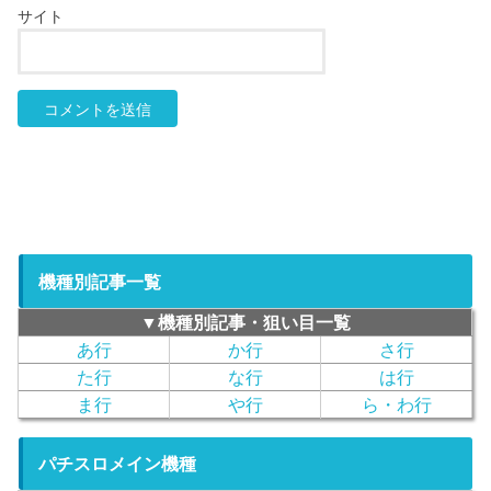
サイト
機種別記事一覧
▼機種別記事・狙い目一覧
あ行
か行
さ行
た行
な行
は行
ま行
や行
ら・わ行
パチスロメイン機種