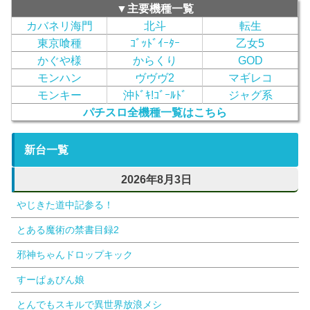
▼主要機種一覧
カバネリ海門
北斗
転生
東京喰種
ｺﾞｯﾄﾞｲｰﾀｰ
乙女5
かぐや様
からくり
GOD
モンハン
ヴヴヴ2
マギレコ
モンキー
沖ﾄﾞｷ!ｺﾞｰﾙﾄﾞ
ジャグ系
パチスロ全機種一覧はこちら
新台一覧
2026年8月3日
やじきた道中記参る！
とある魔術の禁書目録2
邪神ちゃんドロップキック
すーぱぁびん娘
とんでもスキルで異世界放浪メシ