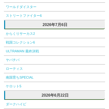
ワールドダイスター
ストリートファイター6
2026年7月6日
からくりサーカス2
戦国コレクション6
ULTRAMAN 最終決戦
ヤバチバ
ローティス
南国育ちSPECIAL
ケロット5
2026年6月22日
ダークハイビ