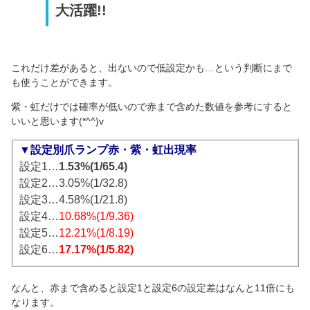
大活躍!!
これだけ差があると、出ないので低設定かも…という判断にまで
も使うことができます。
紫・虹だけでは確率が低いので赤まで含めた数値を参考にすると
いいと思います(*^^)v
▼設定別爪ランプ赤・紫・虹出現率
設定1…
1.53%(1/65.4)
設定2…3.05%(1/32.8)
設定3…4.58%(1/21.8)
設定4…
10.68%(1/9.36)
設定5…
12.21%(1/8.19)
設定6…
17.17%(1/5.82)
なんと、赤まで含めると設定1と設定6の設定差はなんと11倍にも
なります。