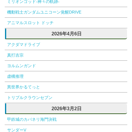
ミリオンゴッド-神々の軌跡-
機動戦士ガンダムユニコーン覚醒DRIVE
アニマルスロット ドッチ
2026年4月6日
アクダマドライブ
真打吉宗
ヨルムンガンド
虚構推理
異世界かるてっと
トリプルクラウンセブン
2026年3月2日
甲鉄城のカバネリ海門決戦
サンダーV