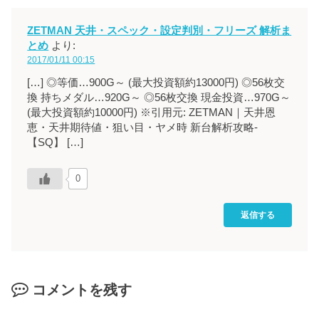
ZETMAN 天井・スペック・設定判別・フリーズ 解析ま
とめ
より:
2017/01/11 00:15
[…] ◎等価…900G～ (最大投資額約13000円) ◎56枚交
換 持ちメダル…920G～ ◎56枚交換 現金投資…970G～
(最大投資額約10000円) ※引用元: ZETMAN｜天井恩
恵・天井期待値・狙い目・ヤメ時 新台解析攻略-
【SQ】 […]
0
返信する
コメントを残す