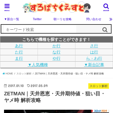
menu
search
▼新台一覧
Twitter
朝一リセ攻略
問い合わせ
こちらで機種を探すことができます！
あ行
か行
さ行
た行
な行
は行
ま行
や行
ら・わ行
▼人気機種
▼新台記事
HOME
スロット解析
ZETMAN｜天井恩恵・天井期待値・狙い目・ヤメ時 解析攻略
2017.01.10
2017.05.09
スロット解析
ZETMAN｜天井恩恵・天井期待値・狙い目・
ヤメ時 解析攻略