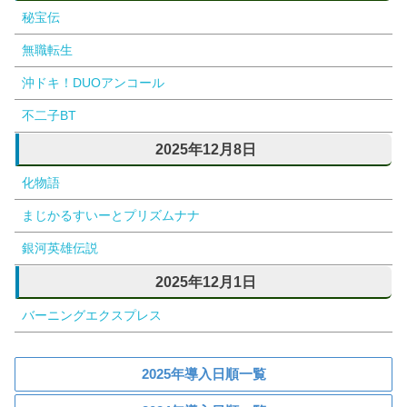
秘宝伝
無職転生
沖ドキ！DUOアンコール
不二子BT
2025年12月8日
化物語
まじかるすいーとプリズムナナ
銀河英雄伝説
2025年12月1日
バーニングエクスプレス
2025年導入日順一覧