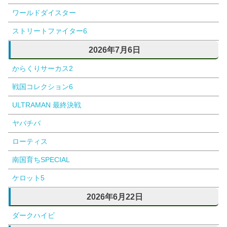
ワールドダイスター
ストリートファイター6
2026年7月6日
からくりサーカス2
戦国コレクション6
ULTRAMAN 最終決戦
ヤバチバ
ローティス
南国育ちSPECIAL
ケロット5
2026年6月22日
ダークハイビ