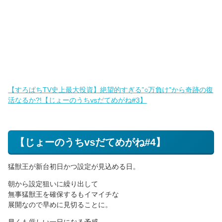
【すろぱちTV史上最大投資】絶望的すぎる”○万負け”から奇跡の復
活なるか?!【じょーのうちvsだてめがね#3】
【じょーのうちvsだてめがね#4】
猛獣王が新台初日かつ設定が見込める日。
朝から設定狙いに繰り出して
無事猛獣王を確保するもイマイチな
展開なので早めに見切ることに。