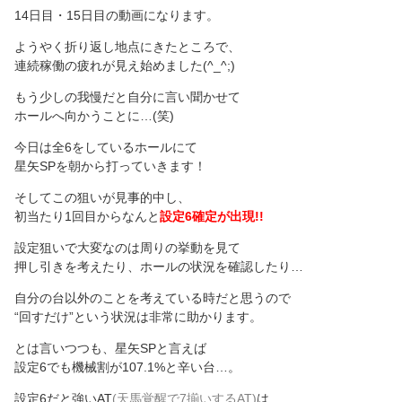
14日目・15日目の動画になります。
ようやく折り返し地点にきたところで、
連続稼働の疲れが見え始めました(^_^;)
もう少しの我慢だと自分に言い聞かせて
ホールへ向かうことに…(笑)
今日は全6をしているホールにて
星矢SPを朝から打っていきます！
そしてこの狙いが見事的中し、
初当たり1回目からなんと
設定6確定が出現!!
設定狙いで大変なのは周りの挙動を見て
押し引きを考えたり、ホールの状況を確認したり…
自分の台以外のことを考えている時だと思うので
“回すだけ”という状況は非常に助かります。
とは言いつつも、星矢SPと言えば
設定6でも機械割が107.1%と辛い台…。
設定6だと強いAT
(天馬覚醒で7揃いするAT)
は