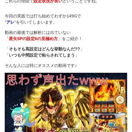
これらの理由で
設定状況が良い
ということですね。
今回の実践では打ち始めてわずか149Gで
“
アレ
“を引いてしまいます。
動画の最後では解析には出ていない
「
星矢SPの設定6の見極め方
」をご紹介！
「
そもそも高設定はどんな挙動なんだ??
」
「
いつも中間設定で粘らされてしまう
」
そんな人には特にオススメの動画です♪