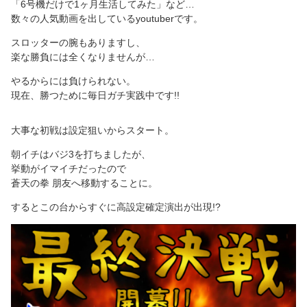
「6号機だけで1ヶ月生活してみた」など…
数々の人気動画を出しているyoutuberです。
スロッターの腕もありますし、
楽な勝負には全くなりませんが…
やるからには負けられない。
現在、勝つために毎日ガチ実践中です!!
大事な初戦は設定狙いからスタート。
朝イチはバジ3を打ちましたが、
挙動がイマイチだったので
蒼天の拳 朋友へ移動することに。
するとこの台からすぐに高設定確定演出が出現!?