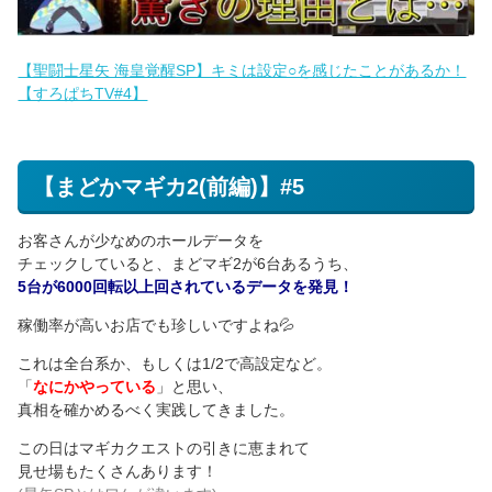
【聖闘士星矢 海皇覚醒SP】キミは設定○を感じたことがあるか！
【すろぱちTV#4】
【まどかマギカ2(前編)】#5
お客さんが少なめのホールデータを
チェックしていると、まどマギ2が6台あるうち、
5台が6000回転以上回されているデータを発見！
稼働率が高いお店でも珍しいですよね💦
これは全台系か、もしくは1/2で高設定など。
「
なにかやっている
」と思い、
真相を確かめるべく実践してきました。
この日はマギカクエストの引きに恵まれて
見せ場もたくさんあります！