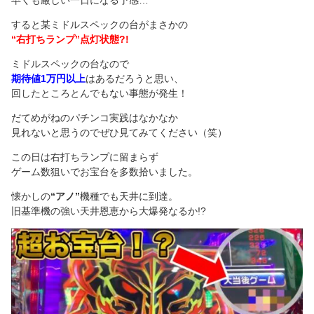
早くも厳しい一日になる予感…
すると某ミドルスペックの台がまさかの
“右打ちランプ”点灯状態?!
ミドルスペックの台なので
期待値1万円以上
はあるだろうと思い、
回したところとんでもない事態が発生！
だてめがねのパチンコ実践はなかなか
見れないと思うのでぜひ見てみてください（笑）
この日は右打ちランプに留まらず
ゲーム数狙いでお宝台を多数拾いました。
懐かしの
“アノ”
機種でも天井に到達。
旧基準機の強い天井恩恵から大爆発なるか!?