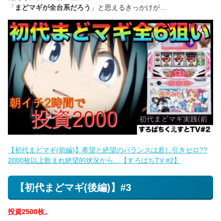
「
まどマギが全台系だろう
」と思えるきっかけが…
【初代まどマギ(前編)】希望と絶望のバランスは差し引きゼロ??
2000枚以上飲まれ絶望的状況から…【すろぱちTV #2】
【初代まどマギ(後編)】#3
投資2500枚。