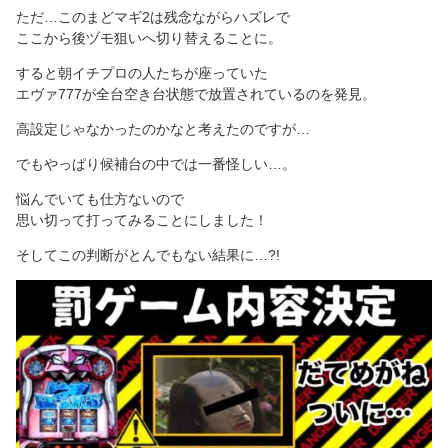
ただ…このまどマギ2は残念ながらハズレで
ここから後ヅモ狙いへ切り替えることに。
すると朝イチプロの人たちが座っていた
エヴァ777が全台空き台状態で放置されているのを発見。
高設定じゃなかったのかなと考えたのですが…
でもやっぱり候補台の中では一番怪しい…。
悩んでいても仕方ないので
思い切って打ってみることにしました！
そしてこの判断がとんでもない結果に…?!