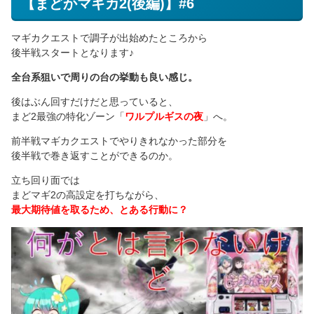
【まどかマギカ2(後編)】#6
マギカクエストで調子が出始めたところから
後半戦スタートとなります♪
全台系狙いで周りの台の挙動も良い感じ。
後はぶん回すだけだと思っていると、
まど2最強の特化ゾーン「
ワルプルギスの夜
」へ。
前半戦マギカクエストでやりきれなかった部分を
後半戦で巻き返すことができるのか。
立ち回り面では
まどマギ2の高設定を打ちながら、
最大期待値を取るため、とある行動に？