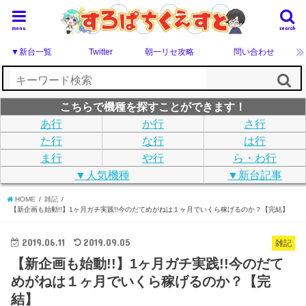
menu
search
▼新台一覧
Twitter
朝一リセ攻略
問い合わせ
こちらで機種を探すことができます！
あ行
か行
さ行
た行
な行
は行
ま行
や行
ら・わ行
▼人気機種
▼新台記事
HOME
雑記
【新企画も始動!!】1ヶ月ガチ実践!!今のだてめがねは１ヶ月でいくら稼げるのか？【完結】
2019.06.11
2019.09.05
雑記
【新企画も始動!!】1ヶ月ガチ実践!!今のだて
めがねは１ヶ月でいくら稼げるのか？【完
結】