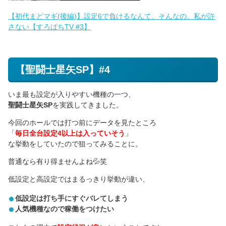
【初代まどマギ(後編)】設定6で負けるなんて。そんなの、私が許
さない【すろぱちTV #3】
【聖闘士星矢SP】#4
いま最も設定が入りやすい機種の一つ、
聖闘士星矢SP
を実践してきました。
今回のホールでは打つ前にデータを見たところ
「
毎日全台設定4以上は入っていそう
」
な挙動をしていたので狙ってみることに。
普通なら有り得ませんよね💦笑
低設定と高設定ではまるっきり挙動が違い、
低設定は打ち手にすぐバレてしまう
人気機種なので稼働をつけたい