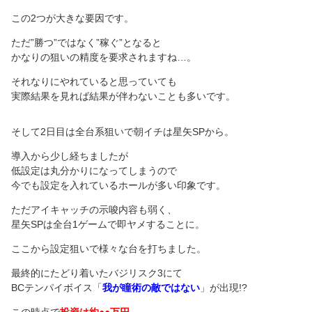
この2つが大きな要因です。
ただ”勝つ”ではなく”稼ぐ”となると
かなりの狙いの精度を要求されますね…。
それなりにやれていると思っていても
実際結果を見れば結果が伴わないことも多いです。
そして2日目は全台系狙いで朝イチは星矢SPから。
導入から少し経ちましたが
低設定は丸分かりになってしまうので
今でも設定を入れているホールが多い印象です。
ただアイキャッチの示唆内容も弱く、
星矢SPは全台1ゲームで即ヤメすることに。
ここから設定狙いで様々な台を打ちました。
最終的にたどり着いたバジリスク3にて
BCテンパイボイス「
我が瞳術の敵ではない
」が出現!?
この時点で
投資は約●●万円。