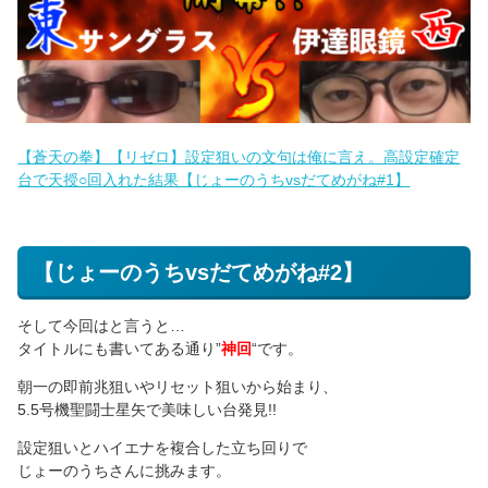
【蒼天の拳】【リゼロ】設定狙いの文句は俺に言え。高設定確定
台で天授○回入れた結果【じょーのうちvsだてめがね#1】
【じょーのうちvsだてめがね#2】
そして今回はと言うと…
タイトルにも書いてある通り”
神回
“です。
朝一の即前兆狙いやリセット狙いから始まり、
5.5号機聖闘士星矢で美味しい台発見!!
設定狙いとハイエナを複合した立ち回りで
じょーのうちさんに挑みます。