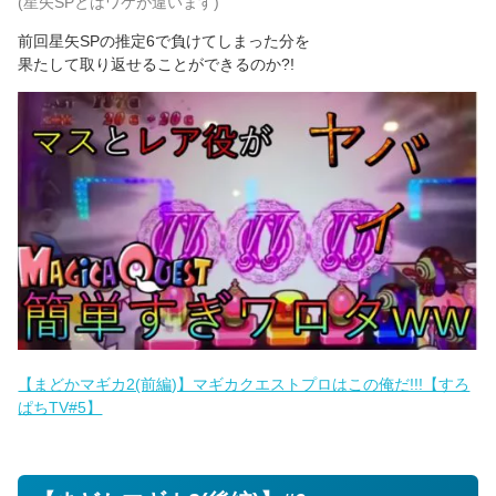
(星矢SPとはワケが違います)
前回星矢SPの推定6で負けてしまった分を
果たして取り返せることができるのか?!
【まどかマギカ2(前編)】マギカクエストプロはこの俺だ!!!【すろ
ぱちTV#5】