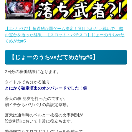
【エヴァ777】超過酷な罰ゲーム決定！負けられない戦いで、超
お宝台を拾った結果…【スロット・パチスロ】じょーのうちvsだ
てめがね#5
【じょーのうちvsだてめがね#6】
2日分の稼働結果になります。
タイトルでも分かる通り、
とにかく確定演出のオンパレードでした！笑
蒼天の拳 朋友を打ったのですが、
朝イチからバリバリの高設定挙動。
蒼天は通常時のベルと一枚役の比率判別が
設定判別において非常に役立ちます。
動画内でもスロマガさんのツールを使って