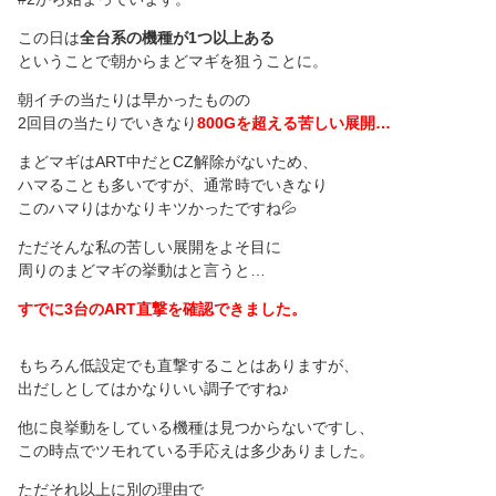
この日は
全台系の機種が1つ以上ある
ということで朝からまどマギを狙うことに。
朝イチの当たりは早かったものの
2回目の当たりでいきなり
800Gを超える苦しい展開…
まどマギはART中だとCZ解除がないため、
ハマることも多いですが、通常時でいきなり
このハマりはかなりキツかったですね💦
ただそんな私の苦しい展開をよそ目に
周りのまどマギの挙動はと言うと…
すでに3台のART直撃を確認できました。
もちろん低設定でも直撃することはありますが、
出だしとしてはかなりいい調子ですね♪
他に良挙動をしている機種は見つからないですし、
この時点でツモれている手応えは多少ありました。
ただそれ以上に別の理由で