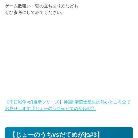
ゲーム数狙い・朝の立ち回り方なども
ぜひ参考にしてみてください。
【千日戦争×幻魔拳フリーズ】神回!!聖闘士星矢の熱いところ全て
お見せします【じょーのうちvsだてめがね#2】
【じょーのうちvsだてめがね#3】