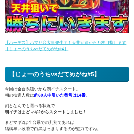
【ハーデス】ハマり台大量発生？！天井到達から万枚目指します
【じょーのうちvsだてめがね#4】
【じょーのうちvsだてめがね#5】
今回は全台系狙いから朝イチスタート。
朝の抽選人数は
約60人中引いた番号は14番。
割となんでも選べる状況で
朝イチはまどマギ2からスタートしました！
まどマギ2は全台系での判別であれば
結構早い段階で白黒はっきりするのが魅力ですね。