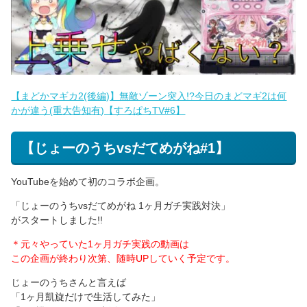
【まどかマギカ2(後編)】無敵ゾーン突入!?今日のまどマギ2は何
かが違う(重大告知有)【すろぱちTV#6】
【じょーのうちvsだてめがね#1】
YouTubeを始めて初のコラボ企画。
「じょーのうちvsだてめがね 1ヶ月ガチ実践対決」
がスタートしました!!
＊元々やっていた1ヶ月ガチ実践の動画は
この企画が終わり次第、随時UPしていく予定です。
じょーのうちさんと言えば
「1ヶ月凱旋だけで生活してみた」