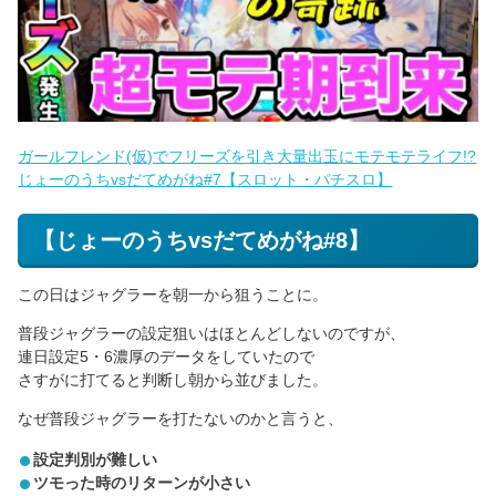
ガールフレンド(仮)でフリーズを引き大量出玉にモテモテライフ!?
じょーのうちvsだてめがね#7【スロット・パチスロ】
【じょーのうちvsだてめがね#8】
この日はジャグラーを朝一から狙うことに。
普段ジャグラーの設定狙いはほとんどしないのですが、
連日設定5・6濃厚のデータをしていたので
さすがに打てると判断し朝から並びました。
なぜ普段ジャグラーを打たないのかと言うと、
設定判別が難しい
ツモった時のリターンが小さい