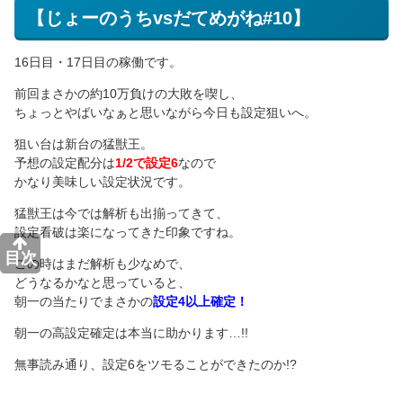
【じょーのうちvsだてめがね#10】
16日目・17日目の稼働です。
前回まさかの約10万負けの大敗を喫し、
ちょっとやばいなぁと思いながら今日も設定狙いへ。
狙い台は新台の猛獣王。
予想の設定配分は
1/2で設定6
なので
かなり美味しい設定状況です。
猛獣王は今では解析も出揃ってきて、
設定看破は楽になってきた印象ですね。
目次
この時はまだ解析も少なめで、
どうなるかなと思っていると、
朝一の当たりでまさかの
設定4以上確定！
朝一の高設定確定は本当に助かります…!!
無事読み通り、設定6をツモることができたのか!?