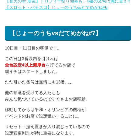
【蒼天の拳 朋友】トロフィー祭り開幕も…6確の文句は俺に言え!!
【スロット・パチスロ】じょーのうちvsだてめがね#6
【じょーのうちvsだてめがね#7】
10日目・11日目の稼働です。
この日は3番以内を引ければ
全台設定4以上濃厚台
を打てるお店で
朝イチはスタートしました。
ただ引いた番号は無情にも
13番…。
他の抽選を受けてる人たちも
みんな気づいているのですぐさまお店移動。
移動してからは平和・オリンピアの機種が
イベントのお店で設定狙いすることに。
リセット・据え置きが入り混じっているので
設定変更判別が特に重要になります。