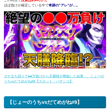
ほぼ負けが確定している中で
奇跡の”アレ”が…。
ガチ立ち回りで●●万負けから天膳様が降臨した結果…。じょーの
うちvsだてめがね#8【スロット・パチンコ】
【じょーのうちvsだてめがね#9】