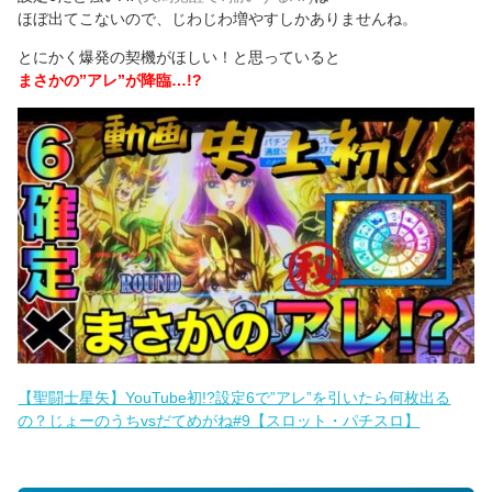
ほぼ出てこないので、じわじわ増やすしかありませんね。
とにかく爆発の契機がほしい！と思っていると
まさかの”アレ”が降臨…!?
【聖闘士星矢】YouTube初!?設定6で”アレ”を引いたら何枚出る
の？じょーのうちvsだてめがね#9【スロット・パチスロ】