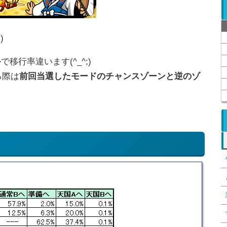
)
移行率違います(^_^;)
る際は
前回当選したモードのチャンスゾーンと逆のゾ