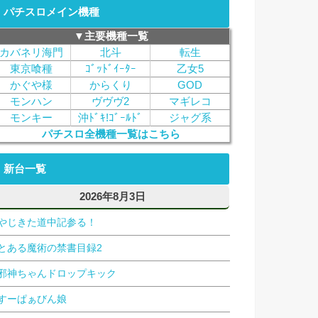
パチスロメイン機種
▼主要機種一覧
カバネリ海門
北斗
転生
東京喰種
ｺﾞｯﾄﾞｲｰﾀｰ
乙女5
かぐや様
からくり
GOD
モンハン
ヴヴヴ2
マギレコ
モンキー
沖ﾄﾞｷ!ｺﾞｰﾙﾄﾞ
ジャグ系
パチスロ全機種一覧はこちら
新台一覧
2026年8月3日
やじきた道中記参る！
とある魔術の禁書目録2
邪神ちゃんドロップキック
すーぱぁびん娘