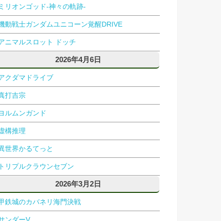
ミリオンゴッド-神々の軌跡-
機動戦士ガンダムユニコーン覚醒DRIVE
アニマルスロット ドッチ
2026年4月6日
アクダマドライブ
真打吉宗
ヨルムンガンド
虚構推理
異世界かるてっと
トリプルクラウンセブン
2026年3月2日
甲鉄城のカバネリ海門決戦
サンダーV