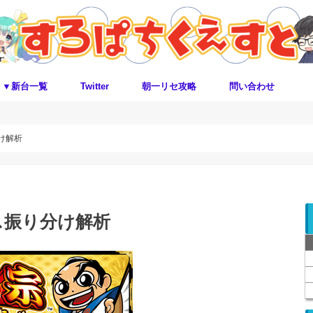
▼新台一覧
Twitter
朝一リセ攻略
問い合わせ
け解析
ス振り分け解析