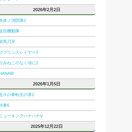
2026年2月2日
炎炎ノ消防隊2
攻殻機動隊
範馬刃牙
ゴブリンスレイヤー2
うみねこのなく頃に2
HANABI
2026年1月5日
北斗の拳転生の章2
鉄拳6
ニューキングハナハナV
2025年12月22日