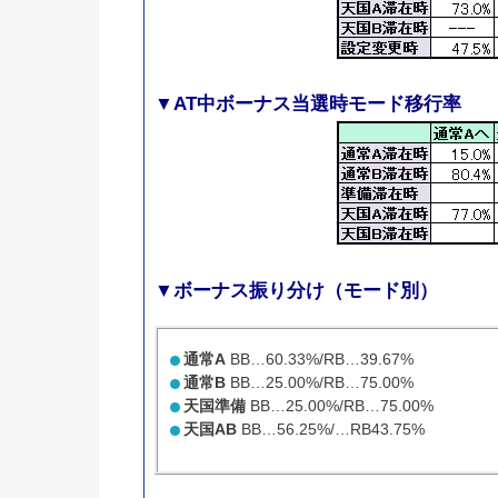
▼AT中ボーナス当選時モード移行率
▼ボーナス振り分け（モード別）
通常A
BB…60.33%/RB…39.67%
通常B
BB…25.00%/RB…75.00%
天国準備
BB…25.00%/RB…75.00%
天国AB
BB…56.25%/…RB43.75%