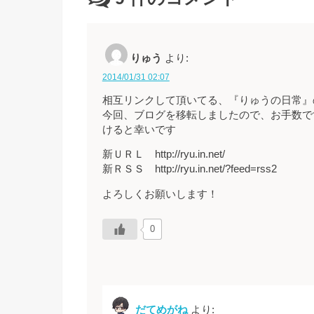
りゅう
より:
2014/01/31 02:07
相互リンクして頂いてる、『りゅうの日常』
今回、ブログを移転しましたので、お手数で
けると幸いです
新ＵＲＬ http://ryu.in.net/
新ＲＳＳ http://ryu.in.net/?feed=rss2
よろしくお願いします！
0
だてめがね
より: