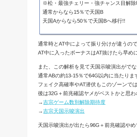
※松・最強チェリー・強チャンス目解除
通常からなら15％で天国B
天国Aからなら50％で天国Bへ移行!!
通常時とAT中によって振り分けが違うの
AT中に入ったボーナスはAT抜けたら早め
また、この解析を見て天国示唆演出がでな
通常ABの約13-15％で64G以内に当たりま
フェイク高確率やAT潜伏もこのゾーンで
後は32G＋前兆確認ヤメがベストかと思わ
→
吉宗ゲーム数別解除期待度
→
吉宗天国示唆演出
天国示唆演出が出たら96G＋前兆確認やめ