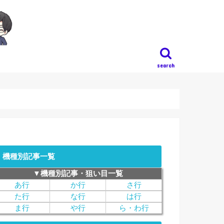
search
機種別記事一覧
▼機種別記事・狙い目一覧
あ行
か行
さ行
た行
な行
は行
ま行
や行
ら・わ行