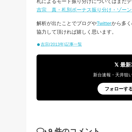
札によるモード振り分けについてはまだデ
吉宗 真・札別ボーナス振り分け・ゾーン
解析が出たことでブログや
Twitter
から多く
協力して頂ければ嬉しく思います。
吉宗(2013年)記事一覧
𝕏 
新台速報・天井狙
フォローする @
9
件のコメント