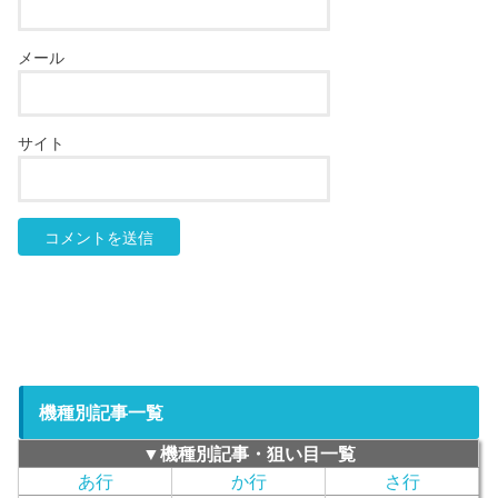
メール
サイト
機種別記事一覧
▼機種別記事・狙い目一覧
あ行
か行
さ行