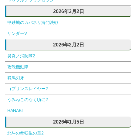
2026年3月2日
甲鉄城のカバネリ海門決戦
サンダーV
2026年2月2日
炎炎ノ消防隊2
攻殻機動隊
範馬刃牙
ゴブリンスレイヤー2
うみねこのなく頃に2
HANABI
2026年1月5日
北斗の拳転生の章2