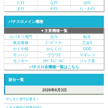
た行
な行
は行
ま行
や行
ら・わ行
パチスロメイン機種
▼主要機種一覧
カバネリ海門
北斗
転生
東京喰種
ｺﾞｯﾄﾞｲｰﾀｰ
乙女5
かぐや様
からくり
GOD
モンハン
ヴヴヴ2
マギレコ
モンキー
沖ﾄﾞｷ!ｺﾞｰﾙﾄﾞ
ジャグ系
パチスロ全機種一覧はこちら
新台一覧
2026年8月3日
やじきた道中記参る！
とある魔術の禁書目録2