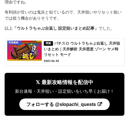
理由ですね。
有利頭が甘いのは鬼浜と似ているので、天井狙いやリセット狙い
では狙う機会がありそうです。
以上
「ウルトラちゃぶ台返し 設定狙いまとめ記事」
でした。
パチスロ ウルトラちゃぶ台返し 天井狙
いまとめ｜天井解析 天井恩恵 ゾーン ヤメ時
リセット モード
2023.06.05
𝕏 最新攻略情報を配信中
新台速報・天井狙い・設定狙いをいち早くお届け！
フォローする @slopachi_quests