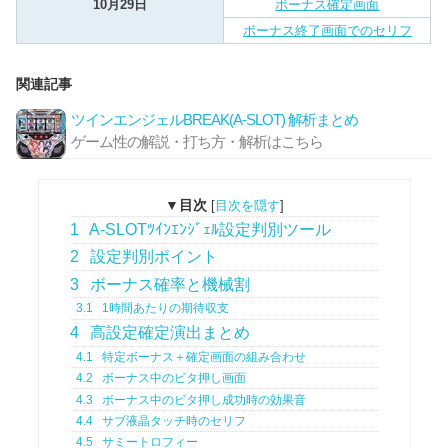
10月29日
ボーナス確定画面
ボーナス終了画面でのセリフ
関連記事
ツインエンジェルBREAK(A-SLOT) 解析まとめ
ゲーム性の解説・打ち方・解析はこちら
▼目次
[
目次を隠す
]
1
A-SLOTﾂｲﾝｴﾝｼﾞｪﾙ設定判別ツール
2
設定判別ポイント
3
ボーナス確率と機械割
3.1
1時間あたりの期待収支
4
高設定確定演出まとめ
4.1
特定ボーナス＋確定画面の組み合わせ
4.2
ボーナス中のビタ押し画面
4.3
ボーナス中のビタ押し成功時の効果音
4.4
サブ液晶タッチ時のセリフ
4.5
サミートロフィー