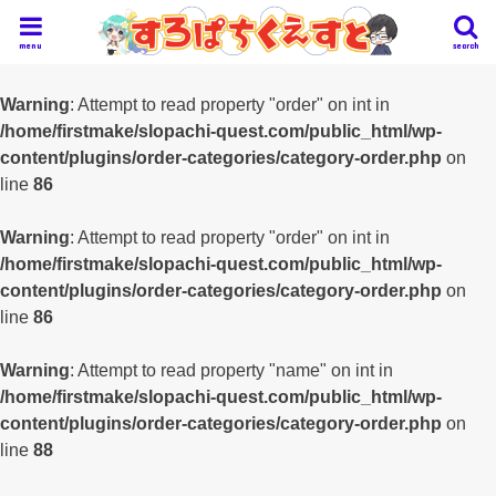
menu
search
Warning
: Attempt to read property "order" on int in
/home/firstmake/slopachi-quest.com/public_html/wp-
content/plugins/order-categories/category-order.php
on
line
86
Warning
: Attempt to read property "order" on int in
/home/firstmake/slopachi-quest.com/public_html/wp-
content/plugins/order-categories/category-order.php
on
line
86
Warning
: Attempt to read property "name" on int in
/home/firstmake/slopachi-quest.com/public_html/wp-
content/plugins/order-categories/category-order.php
on
line
88