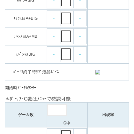
ｶﾊﾞﾝ+BIG
－
＋
ﾁｬﾝｽ目A+BIG
－
＋
ﾁｬﾝｽ目A+MB
－
＋
ｽﾍﾟｼｬﾙBIG
－
＋
ﾎﾞｰﾅｽ終了時ｻﾌﾞ液晶ﾎﾞｲｽ
開始時ﾃﾞｰﾀｶｳﾝﾀｰ
＊ﾎﾞｰﾅｽ･G数はﾒﾆｭｰで確認可能
ゲーム数
出現率
G中