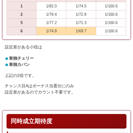
1
1/82.0
1/74.5
1/160.6
2
1/79.4
1/72.8
1/160.6
5
1/77.2
1/71.3
1/160.6
6
1/74.8
1/69.7
1/160.6
設定差がある小役は
単独チェリー
単独カバン
上記の2役です。
チャンス目Aはボーナス当選分にのみ
設定差があるのでカウント不要です。
同時成立期待度