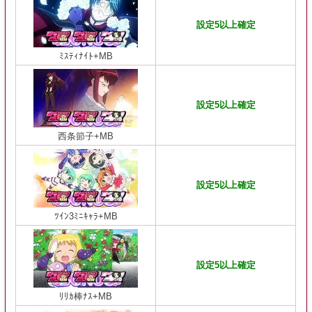
設定5以上確定
ﾐｽﾃｨﾅｲﾄ+MB
設定5以上確定
西条節子+MB
設定5以上確定
ﾂｲﾝ3ﾐﾆｷｬﾗ+MB
設定5以上確定
ﾘﾘｶ棒ﾅｽ+MB