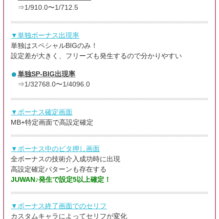
⇒1/910.0〜1/712.5
▼単独ボーナス出現率
単独はスペシャルBIGのみ！
設定差が大きく、フリーズも発生するので分かりやすい
単独SP-BIG出現率
⇒1/32768.0〜1/4096.0
▼ボーナス確定画面
MB+特定画面で高設定確定
▼ボーナス中のビタ押し画面
全ボーナスの技術介入成功時に出現
高設定確定パターンも存在する
JUWAN♪発生で設定5以上確定！
▼ボーナス終了画面でのセリフ
カスタムキャラによってセリフが変化