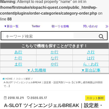
Warning
: Attempt to read property "name" on int in
/home/firstmake/slopachi-quest.com/public_html/wp-
content/plugins/order-categories/category-order.php
on
line
88
▼新台一覧
Twitter
朝一リセ攻略
問い合わせ
こちらで機種を探すことができます！
あ行
か行
さ行
た行
な行
は行
ま行
や行
ら・わ行
▼人気機種
▼新台記事
HOME
スロット解析
A-SLOT ツインエンジェルBREAK｜設定差・設定判別ツール【ビタ押し成功画面は20回目
で…】
2018.10.29
2020.05.17
スロット解析
A-SLOT ツインエンジェルBREAK｜設定差・