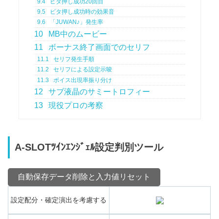
9.4
ビタ押し成功20回目
9.5
ビタ押し成功時の効果音
9.6
「JUWAN♪」発生率
10
MB中のムービー
11
ボーナス終了画面でのセリフ
11.1
セリフ発生手順
11.2
セリフによる設定示唆
11.3
ボイス出現率振り分け
12
サブ液晶のサミートロフィー
13
現役プロの考察
A-SLOTﾂｲﾝｴﾝｼﾞｪﾙ設定判別ツール
自動保存データ削除と入力値リセット
設定配分・確定演出を考慮する