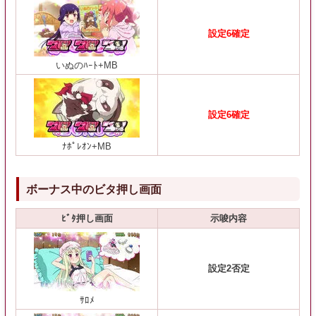
設定6確定
いぬのﾊｰﾄ+MB
設定6確定
ﾅﾎﾟﾚｵﾝ+MB
ボーナス中のビタ押し画面
ﾋﾞﾀ押し画面
示唆内容
設定2否定
ｻﾛﾒ