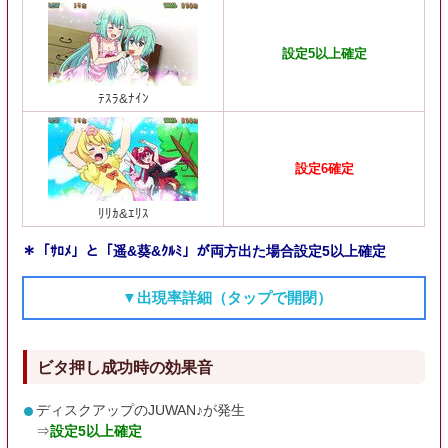
設定5以上確定
ﾃｽﾗ&ﾅｲﾝ
設定6確定
ﾘﾘｶ&ｴﾘｽ
＊「ｻﾛﾒ」と「遥&葵&ｸﾙﾐ」が両方出た場合設定5以上確定
▼出現率詳細（タップで開閉）
ビタ押し成功時の効果音
ディスクアップのJUWAN♪が発生
⇒
設定5以上確定