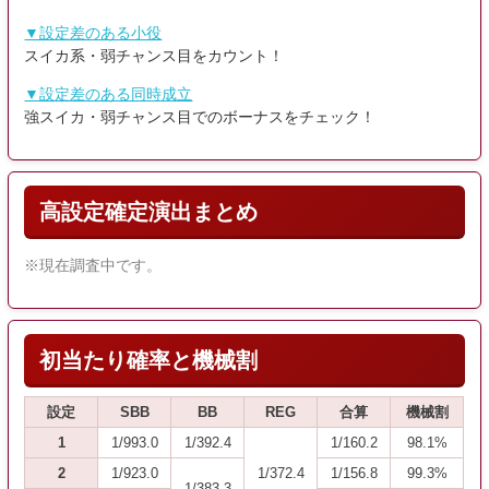
▼設定差のある小役
スイカ系・弱チャンス目をカウント！
▼設定差のある同時成立
強スイカ・弱チャンス目でのボーナスをチェック！
高設定確定演出まとめ
※現在調査中です。
初当たり確率と機械割
設定
SBB
BB
REG
合算
機械割
1
1/993.0
1/392.4
1/160.2
98.1%
2
1/923.0
1/372.4
1/156.8
99.3%
1/383.3