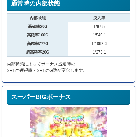
通常時の内部状態
内部状態
突入率
高確率20G
1/97.5
高確率100G
1/546.1
高確率777G
1/1092.3
超高確率20G
1/273.1
内部状態によってボーナス当選時の
SRTの獲得率・SRTのG数が変化します。
スーパーBIGボーナス