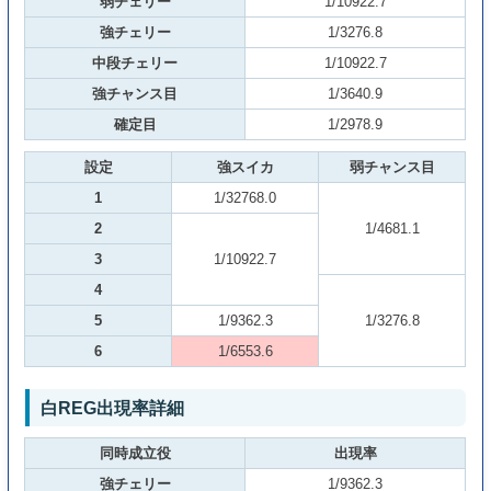
弱チェリー
1/10922.7
強チェリー
1/3276.8
中段チェリー
1/10922.7
強チャンス目
1/3640.9
確定目
1/2978.9
設定
強スイカ
弱チャンス目
1
1/32768.0
2
1/4681.1
3
1/10922.7
4
5
1/9362.3
1/3276.8
6
1/6553.6
白REG出現率詳細
同時成立役
出現率
強チェリー
1/9362.3