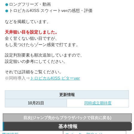
ロングフリーズ・動画
トロピカルKISS スウィートverの感想・評価
などを掲載しています。
天井狙い目を設定しました。
全く甘くない狙い目ですが、
もし見つけたらゾーン感覚で打てます。
設定判別要素も順次追加していますので、
設定狙いの参考にしてください。
それでは詳細をご覧ください。
※同時導入⇒
トロピカルKISS ビターver
更新情報
10月21日
同時成立期待度
目次(ジャンプ先からブラウザバックで目次に戻る)
基本情報