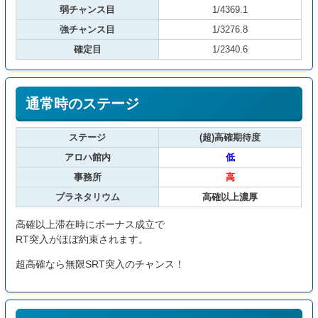
弱チャンス目
1/4369.1
強チャンス目
1/3276.8
確定目
1/2340.6
通常時のステージ
ステージ
(超)高確期待度
アロハ館内
低
事務所
高
プラネタリウム
高確以上濃厚
高確以上滞在時にボーナス成立で
RT突入がほぼ約束されます。
超高確なら無限SRT突入のチャンス！