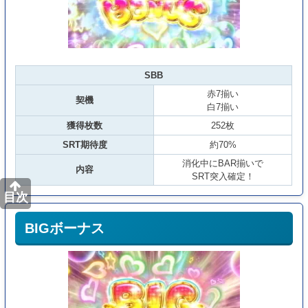
SBB
赤7揃い
契機
白7揃い
獲得枚数
252枚
SRT期待度
約70%
消化中にBAR揃いで
内容
SRT突入確定！
目次
BIGボーナス