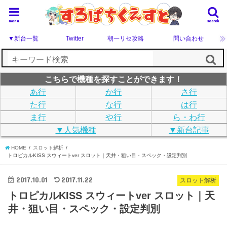
menu
search
▼新台一覧
Twitter
朝一リセ攻略
問い合わせ
こちらで機種を探すことができます！
あ行
か行
さ行
た行
な行
は行
ま行
や行
ら・わ行
▼人気機種
▼新台記事
HOME
スロット解析
トロピカルKISS スウィートver スロット｜天井・狙い目・スペック・設定判別
2017.10.01
2017.11.22
スロット解析
トロピカルKISS スウィートver スロット｜天
井・狙い目・スペック・設定判別