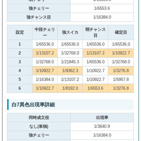
強チェリー
1/6553.6
強チャンス目
1/16384.0
中段チェリ
弱チャンス
設定
強スイカ
確定目
ー
目
1
1/65536.0
1/65536.0
1/65536.0
1/65536.0
2
1/13107.2
1/32768.0
1/13107.2
1/10922.7
3
1/32768.0
1/21845.3
1/65536.0
1/32768.0
4
1/10922.7
1/9362.3
1/10922.7
1/3276.8
5
1/16384.0
1/13107.2
1/10922.7
1/5957.8
6
1/10922.7
1/8192.0
1/6553.6
1/3276.8
白7異色出現率詳細
同時成立役
出現率
なし(単独)
1/3640.9
強チェリー
1/16384.0