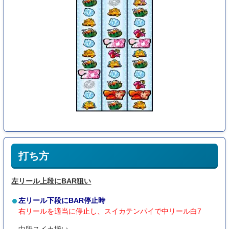
打ち方
左リール上段にBAR狙い
左リール下段にBAR停止時
右リールを適当に停止し、スイカテンパイで中リール白7
中段スイカ揃い