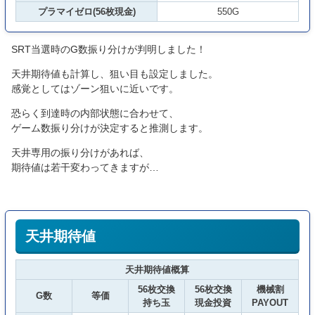
プラマイゼロ(56枚現金)
550G
SRT当選時のG数振り分けが判明しました！
天井期待値も計算し、狙い目も設定しました。
感覚としてはゾーン狙いに近いです。
恐らく到達時の内部状態に合わせて、
ゲーム数振り分けが決定すると推測します。
天井専用の振り分けがあれば、
期待値は若干変わってきますが…
天井期待値
天井期待値概算
56枚交換
56枚交換
機械割
G数
等価
持ち玉
現金投資
PAYOUT