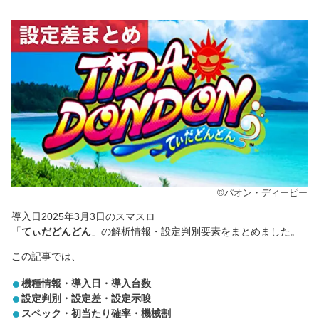
©パオン・ディーピー
導入日2025年3月3日のスマスロ
「
てぃだどんどん
」の解析情報・設定判別要素をまとめました。
この記事では、
機種情報・導入日・導入台数
設定判別・設定差・設定示唆
スペック・初当たり確率・機械割