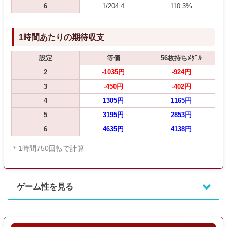
6
1/204.4
110.3%
1時間あたりの期待収支
設定
等価
56枚持ちﾒﾀﾞﾙ
2
-1035円
-924円
3
-450円
-402円
4
1305円
1165円
5
3195円
2853円
6
4635円
4138円
＊1時間750回転で計算
ゲーム性を見る
ｹﾞｰﾑ性