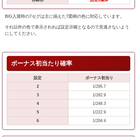
また内部モードとして引き戻しモードやリプ連チャンスモードも
搭載！
BIG入賞時の7セグは主に揃えた7図柄の色に対応しています。
それ以外の色で表示されれば設定示唆となるので見逃さないよう
CZ中
にしてください。
CZ？【ヘヴン】は5G+αのボーナス抽選を行う区間。
ヘヴンに当選していても必ず告知があるわけではなく、演出の一
部でヘヴン滞在を見抜くしかありません。
ボーナス初当たり確率
5G中のチェリーやスイカはボーナスのチャンスとなり、それ以外
の成立役は1~4Gの間は約1/10でボーナス、5G目は1/5でボーナス
設定
ボーナス初当り
が抽選。
2
1/295.7
5G目に小役が成立した場合、内部的に1Gヘヴン滞在ゲーム数を
3
1/282.9
加算。
4
1/248.3
最終的に太陽ランプ点灯でボーナス濃厚となります。
5
1/222.9
6
1/204.4
ボーナス中