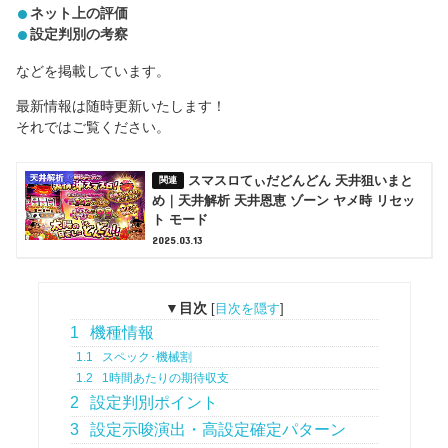
ネット上の評価
設定判別の考察
などを掲載しています。
最新情報は随時更新いたします！
それではご覧ください。
スマスロてぃだどんどん 天井狙いまと
め｜天井解析 天井恩恵 ゾーン ヤメ時 リセッ
ト モード
2025.03.13
▼目次
[
目次を隠す
]
1
機種情報
1.1
スペック･機械割
1.2
1時間あたりの期待収支
2
設定判別ポイント
3
設定示唆演出・高設定確定パターン