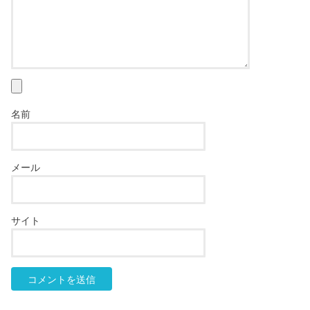
名前
メール
サイト