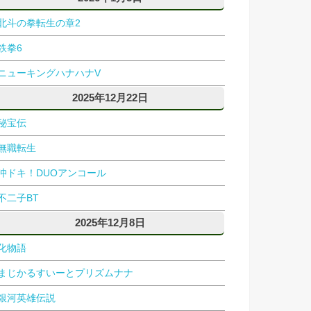
北斗の拳転生の章2
鉄拳6
ニューキングハナハナV
2025年12月22日
秘宝伝
無職転生
沖ドキ！DUOアンコール
不二子BT
2025年12月8日
化物語
まじかるすいーとプリズムナナ
銀河英雄伝説