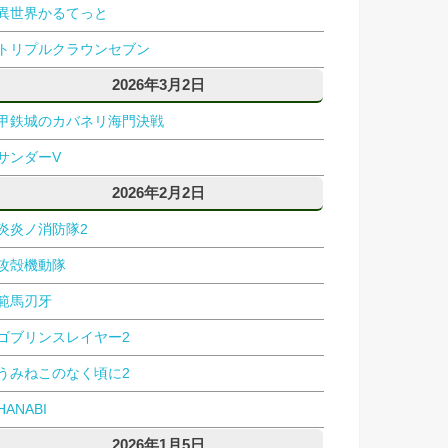
異世界かるてっと
トリプルクラウンセブン
2026年3月2日
甲鉄城のカバネリ海門決戦
サンダーV
2026年2月2日
炎炎ノ消防隊2
攻殻機動隊
範馬刃牙
ゴブリンスレイヤー2
うみねこのなく頃に2
HANABI
2026年1月5日