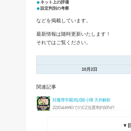
ネット上の評価
設定判別の考察
などを掲載しています。
最新情報は随時更新いたします！
それではご覧ください。
10月2日
関連記事
対魔導学園35試験小隊 天井解析
222G&444GでのCZ当選率約50%!?
▼