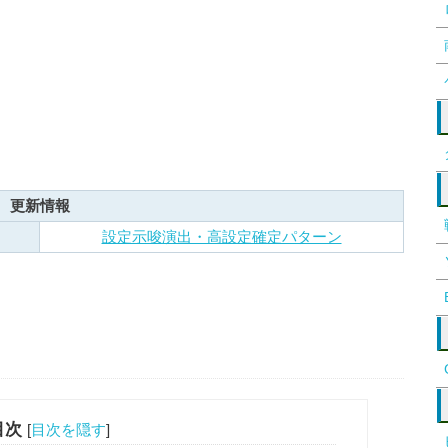
更新情報
設定示唆演出・高設定確定パターン
目次
[
目次を隠す
]