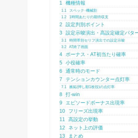
1
機種情報
1.1
スペック･機械割
1.2
1時間あたりの期待収支
2
設定判別ポイント
3
設定示唆演出・高設定確定パタ
3.1
時間帯別セリフ演出での設定示唆
3.2
AT終了画面
4
ボーナス・AT初当たり確率
5
小役確率
6
通常時のモード
7
テンションカウンター点灯率
7.1
嫉妬(押し順1枚役)の点灯率
8
打-win
9
エピソードボーナス出現率
10
フリーズ出現率
11
高設定の挙動
12
ネット上の評価
13
まとめ