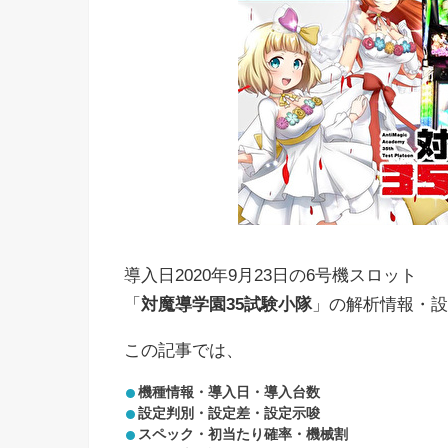
導入日2020年9月23日の6号機スロット
「
対魔導学園35試験小隊
」の解析情報・設
この記事では、
機種情報・導入日・導入台数
設定判別・設定差・設定示唆
スペック・初当たり確率・機械割