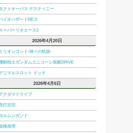
タクトオーパス デスティニー
バイオハザードRE:3
スーパーリオエース2
2026年4月20日
ミリオンゴッド-神々の軌跡-
機動戦士ガンダムユニコーン覚醒DRIVE
アニマルスロット ドッチ
2026年4月6日
アクダマドライブ
真打吉宗
ヨルムンガンド
虚構推理