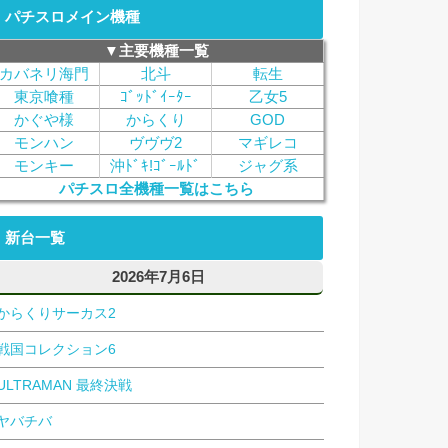
パチスロメイン機種
▼主要機種一覧
カバネリ海門
北斗
転生
東京喰種
ｺﾞｯﾄﾞｲｰﾀｰ
乙女5
かぐや様
からくり
GOD
モンハン
ヴヴヴ2
マギレコ
モンキー
沖ﾄﾞｷ!ｺﾞｰﾙﾄﾞ
ジャグ系
パチスロ全機種一覧はこちら
新台一覧
2026年7月6日
からくりサーカス2
戦国コレクション6
ULTRAMAN 最終決戦
ヤバチバ