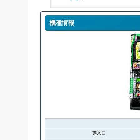
機種情報
導入日