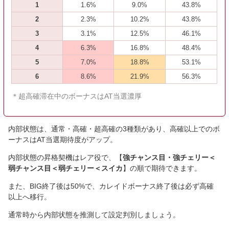
1
1.6%
9.0%
43.8%
2
2.3%
10.2%
43.8%
3
3.1%
12.5%
46.1%
4
6.3%
16.8%
48.4%
5
7.0%
18.8%
53.1%
6
8.6%
21.9%
56.3%
＊超高確滞在中のボーナスはAT当選濃厚
内部状態は、通常・高確・超高確の3種類があり、高確以上でのボ
ーナスはAT当選期待度がアップ。
内部状態の昇格契機はレア役で、【
強チャンス目・強チェリー＜
弱チャンス目＜弱チェリー＜スイカ
】の順で期待できます。
また、BIG終了後は50%で、カレイドボーナス終了後は必ず高確
以上へ移行。
通常時から内部状態を推測して設定判別しましょう。