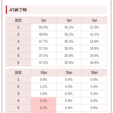
AT終了時
設定
1pt
3pt
5pt
1
50.0%
35.2%
13.3%
2
48.8%
35.2%
14.1%
3
47.7%
35.2%
14.8%
4
37.5%
35.9%
18.8%
5
37.5%
35.9%
18.8%
6
37.5%
35.9%
18.8%
設定
10pt
30pt
50pt
1
0.8%
0.4%
0.4%
2
1.2%
0.4%
0.4%
3
1.6%
0.4%
0.4%
4
6.3%
0.8%
0.8%
5
6.3%
0.8%
0.8%