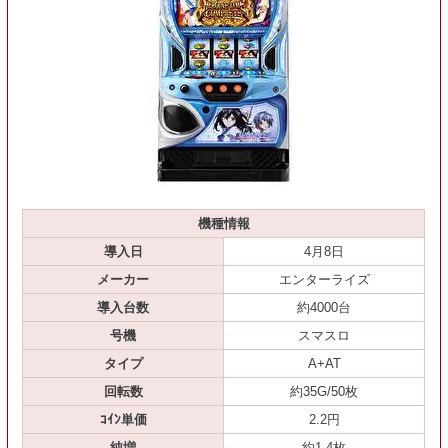
機種情報
導入日
4月8日
メーカー
エンターライズ
導入台数
約4000台
号機
スマスロ
タイプ
A+AT
回転数
約35G/50枚
ｺｲﾝ単価
2.2円
純増
約1.4枚