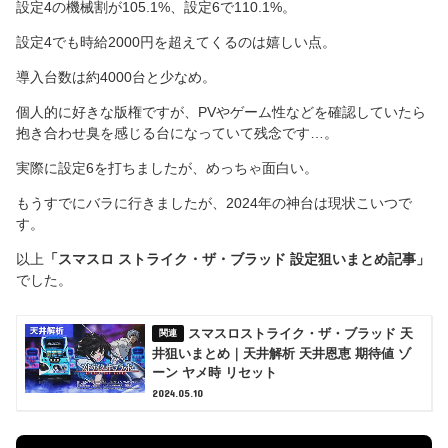
設定4の機械割が105.1%、設定6で110.1%。
設定4でも時給2000円を超えてくるのは嬉しい点。
導入台数は約4000台と少なめ。
個人的に好きな版権ですが、PVやゲーム性などを確認していたら
抱き合わせ臭を感じる台になっていて残念です…。
実際に設定6を打ちましたが、めっちゃ面白い。
もうすでにバラに行きましたが、2024年の神台は現状こいつで
す。
以上
「スマスロ ストライク・ザ・ブラッド 設定狙いまとめ記事」
でした。
スマスロストライク・ザ・ブラッド 天
井狙いまとめ｜天井解析 天井恩恵 期待値 ゾ
ーン ヤメ時 リセット
2024.05.10