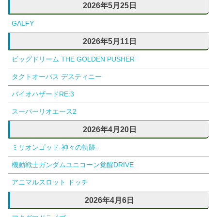
2026年5月25日
GALFY
2026年5月11日
ビッグドリーム THE GOLDEN PUSHER
タクトオーパス デスティニー
バイオハザードRE:3
スーパーリオエース2
2026年4月20日
ミリオンゴッド-神々の軌跡-
機動戦士ガンダムユニコーン覚醒DRIVE
アニマルスロット ドッチ
2026年4月6日