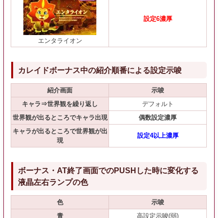
設定6濃厚
エンタライオン
カレイドボーナス中の紹介順番による設定示唆
紹介画面
示唆
キャラ⇒世界観を繰り返し
デフォルト
世界観が出るところでキャラ出現
偶数設定濃厚
キャラが出るところで世界観が出
設定4以上濃厚
現
ボーナス・AT終了画面でのPUSHした時に変化する
液晶左右ランプの色
色
示唆
青
高設定示唆(弱)