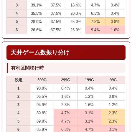
3
39.1%
37.5%
18.4%
4.7%
0.4%
4
35.5%
37.5%
20.3%
6.3%
0.4%
5
28.9%
37.5%
25.0%
7.8%
0.8%
6
26.6%
37.5%
25.0%
9.4%
1.6%
天井ゲーム数振り分け
有利区間移行時
設定
399G
299G
199G
99G
1
98.8%
0.4%
0.4%
0.4%
2
96.5%
1.6%
1.2%
0.8%
3
94.9%
2.3%
1.6%
1.2%
4
89.8%
4.7%
3.1%
2.3%
5
89.8%
4.7%
3.1%
2.3%
6
85.9%
6.3%
4.7%
3.1%