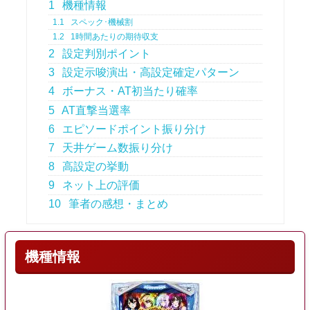
1
機種情報
1.1
スペック･機械割
1.2
1時間あたりの期待収支
2
設定判別ポイント
3
設定示唆演出・高設定確定パターン
4
ボーナス・AT初当たり確率
5
AT直撃当選率
6
エピソードポイント振り分け
7
天井ゲーム数振り分け
8
高設定の挙動
9
ネット上の評価
10
筆者の感想・まとめ
機種情報