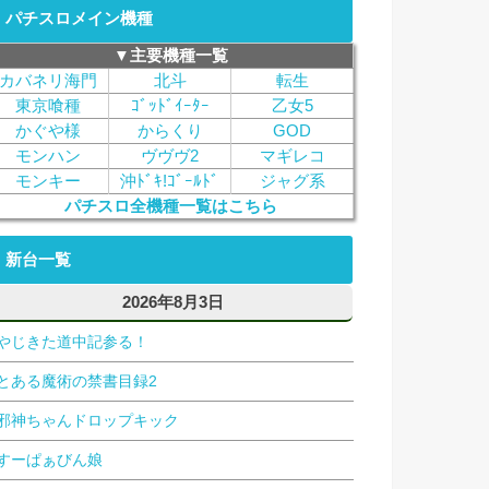
パチスロメイン機種
▼主要機種一覧
カバネリ海門
北斗
転生
東京喰種
ｺﾞｯﾄﾞｲｰﾀｰ
乙女5
かぐや様
からくり
GOD
モンハン
ヴヴヴ2
マギレコ
モンキー
沖ﾄﾞｷ!ｺﾞｰﾙﾄﾞ
ジャグ系
パチスロ全機種一覧はこちら
新台一覧
2026年8月3日
やじきた道中記参る！
とある魔術の禁書目録2
邪神ちゃんドロップキック
すーぱぁびん娘