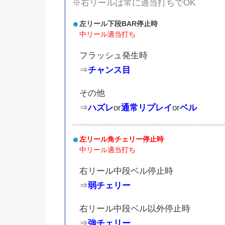
※右リールは常に適当打ちでOK
左リール下段BAR停止時
中リール適当打ち
フラッシュ発生時
⇒
チャンス目
その他
⇒
ハズレ
or
通常リプレイ
or
ベル
左リール角チェリー停止時
中リール適当打ち
右リール中段ベル停止時
⇒
弱チェリー
右リール中段ベル以外停止時
⇒
強チェリー