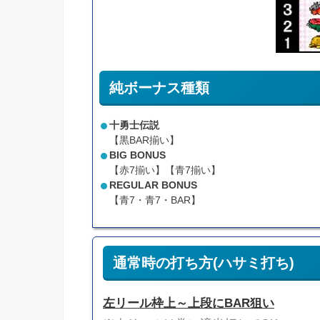
純ボーナス種類
十勇士伝説
【黒BAR揃い】
BIG BONUS
【赤7揃い】【青7揃い】
REGULAR BONUS
【青7・青7・BAR】
通常時の打ち方(ハサミ打ち)
左リール枠上～上段にBAR狙い