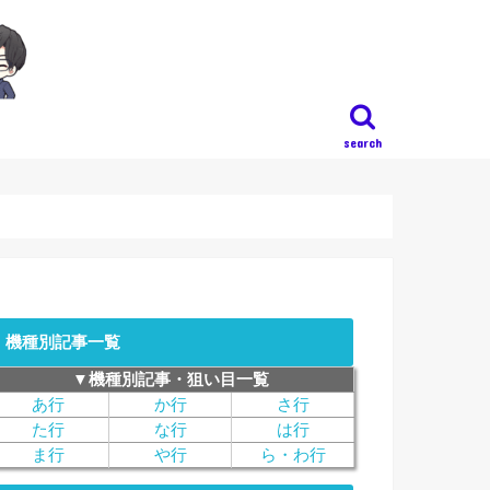
search
機種別記事一覧
▼機種別記事・狙い目一覧
あ行
か行
さ行
た行
な行
は行
ま行
や行
ら・わ行