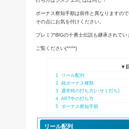
打ち方はシスクエ3とほぼ同じ！
ボーナス察知手順は前作と異なりますので
その点にお気を付けください。
プレミアBIGの十勇士伝説も継承されてい
ご覧ください(*^^*)
▼
1
リール配列
2
純ボーナス種類
3
通常時の打ち方(ハサミ打ち)
4
ART中の打ち方
5
ボーナス察知手順
リール配列