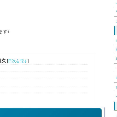
ます♪
目次
[
目次を隠す
]