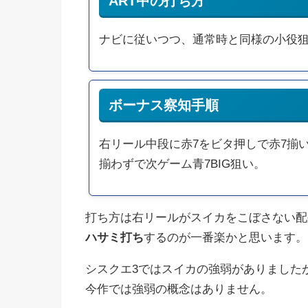
ART中の打ち方
ナビに従いつつ、通常時と同様の小役狙
ボーナス察知手順
右リール中段に赤7をビタ押しで赤7揃い
揃わずで次ゲーム青7BIG狙い。
打ち方は右リールがスイカをこぼさない配
ハサミ打ち
するのが一番楽かと思います。
シスクエ3ではスイカの強弱がありました
今作では強弱の概念はありません。