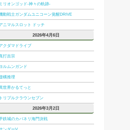
ミリオンゴッド-神々の軌跡-
機動戦士ガンダムユニコーン覚醒DRIVE
アニマルスロット ドッチ
2026年4月6日
アクダマドライブ
真打吉宗
ヨルムンガンド
虚構推理
異世界かるてっと
トリプルクラウンセブン
2026年3月2日
甲鉄城のカバネリ海門決戦
サンダーV