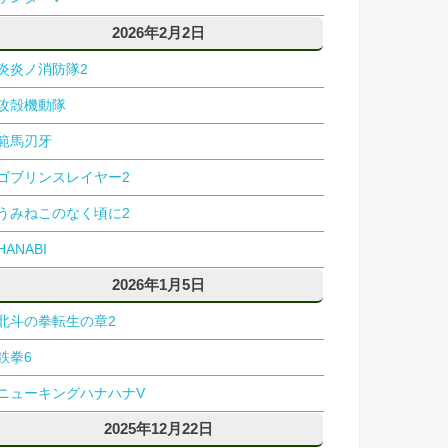
2026年2月2日
炎炎ノ消防隊2
攻殻機動隊
範馬刃牙
ゴブリンスレイヤー2
うみねこのなく頃に2
HANABI
2026年1月5日
北斗の拳転生の章2
鉄拳6
ニューキングハナハナV
2025年12月22日