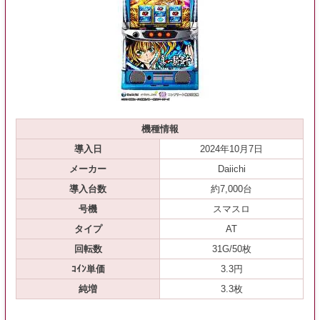
機種情報
導入日
2024年10月7日
メーカー
Daiichi
導入台数
約7,000台
号機
スマスロ
タイプ
AT
回転数
31G/50枚
ｺｲﾝ単価
3.3円
純増
3.3枚