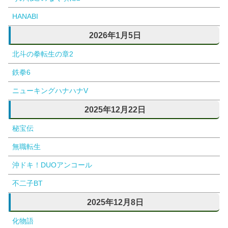
HANABI
2026年1月5日
北斗の拳転生の章2
鉄拳6
ニューキングハナハナV
2025年12月22日
秘宝伝
無職転生
沖ドキ！DUOアンコール
不二子BT
2025年12月8日
化物語