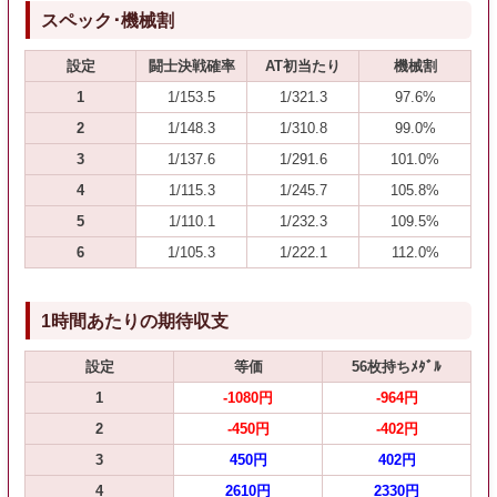
スペック･機械割
設定
闘士決戦確率
AT初当たり
機械割
1
1/153.5
1/321.3
97.6%
2
1/148.3
1/310.8
99.0%
3
1/137.6
1/291.6
101.0%
4
1/115.3
1/245.7
105.8%
5
1/110.1
1/232.3
109.5%
6
1/105.3
1/222.1
112.0%
1時間あたりの期待収支
設定
等価
56枚持ちﾒﾀﾞﾙ
1
-1080円
-964円
2
-450円
-402円
3
450円
402円
4
2610円
2330円