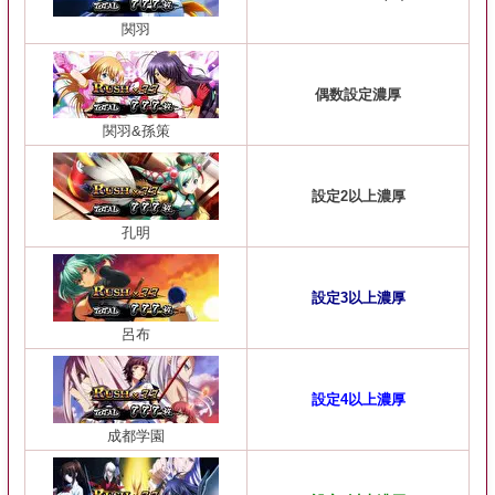
関羽
偶数設定濃厚
関羽&孫策
設定2以上濃厚
孔明
設定3以上濃厚
呂布
設定4以上濃厚
成都学園