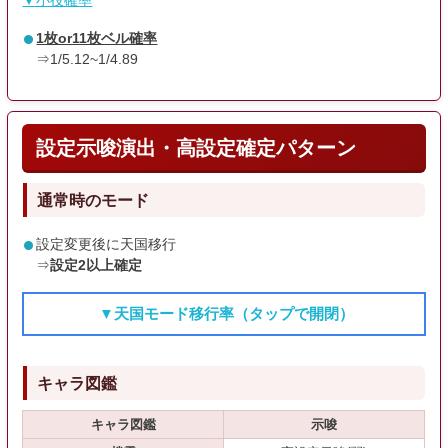
▼小役確率
契機…強レア役の一部
CZ「こうめいチャンス」
AT濃厚のプレミアCZ
1枚or11枚ベル確率
⇒1/5.12~1/4.89
1セット…30G+α
AT「一騎当千RUSH」
ボーナス期待度…70%
純増…3.3枚
ﾎﾞｰﾅｽ「当千ボーナス」
獲得枚数…約50枚
設定示唆演出・高設定確定パターン
通常時
通常時のモード
通常時は主にレア役やゲーム数消化からCZを目指すゲーム性で
設定変更後に天国移行
す。
⇒
設定2以上確定
CZ中
▼天国モード移行率（タップで開閉）
CZ【闘士決戦】は15G+αのバトル型CZ。
小役の組み合わせによって攻撃パターンが変化。
キャラ図鑑
敵のHPを0にすればAT確定。
キャラ図鑑
示唆