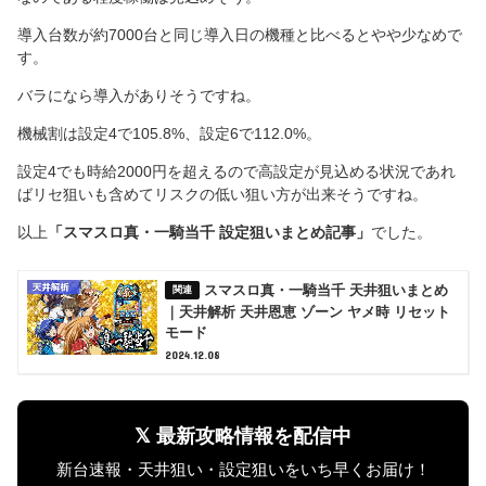
導入台数が約7000台と同じ導入日の機種と比べるとやや少なめで
す。
バラになら導入がありそうですね。
機械割は設定4で105.8%、設定6で112.0%。
設定4でも時給2000円を超えるので高設定が見込める状況であれ
ばリセ狙いも含めてリスクの低い狙い方が出来そうですね。
以上
「スマスロ真・一騎当千 設定狙いまとめ記事」
でした。
スマスロ真・一騎当千 天井狙いまとめ
｜天井解析 天井恩恵 ゾーン ヤメ時 リセット
モード
2024.12.08
𝕏 最新攻略情報を配信中
新台速報・天井狙い・設定狙いをいち早くお届け！