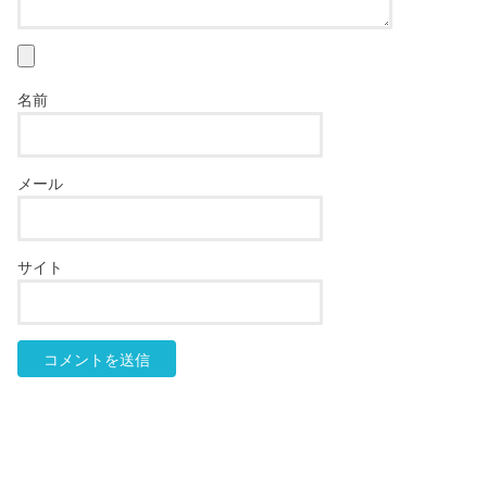
名前
メール
サイト