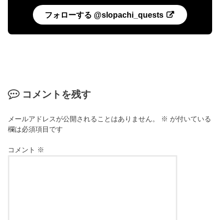
フォローする @slopachi_quests
コメントを残す
メールアドレスが公開されることはありません。
※
が付いている
欄は必須項目です
コメント
※