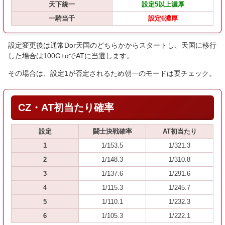
天下統一
設定5以上濃厚
一騎当千
設定6濃厚
設定変更後は通常Dor天国のどちらかからスタートし、天国に移行
した場合は100G+αでATに当選します。
その場合は、設定1が否定されるため朝一のモードは要チェック。
CZ・AT初当たり確率
設定
闘士決戦確率
AT初当たり
1
1/153.5
1/321.3
2
1/148.3
1/310.8
3
1/137.6
1/291.6
4
1/115.3
1/245.7
5
1/110.1
1/232.3
6
1/105.3
1/222.1