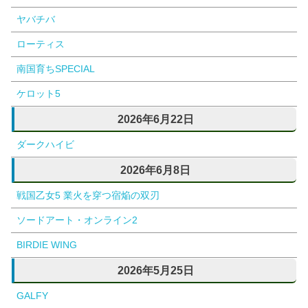
ヤバチバ
ローティス
南国育ちSPECIAL
ケロット5
2026年6月22日
ダークハイビ
2026年6月8日
戦国乙女5 業火を穿つ宿焔の双刃
ソードアート・オンライン2
BIRDIE WING
2026年5月25日
GALFY