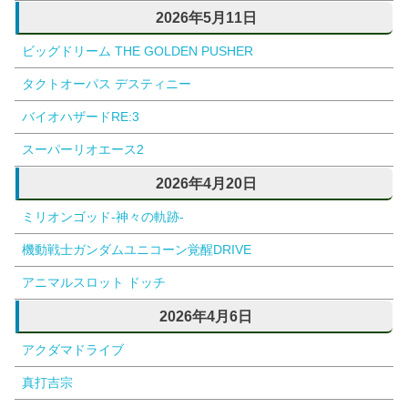
2026年5月11日
ビッグドリーム THE GOLDEN PUSHER
タクトオーパス デスティニー
バイオハザードRE:3
スーパーリオエース2
2026年4月20日
ミリオンゴッド-神々の軌跡-
機動戦士ガンダムユニコーン覚醒DRIVE
アニマルスロット ドッチ
2026年4月6日
アクダマドライブ
真打吉宗