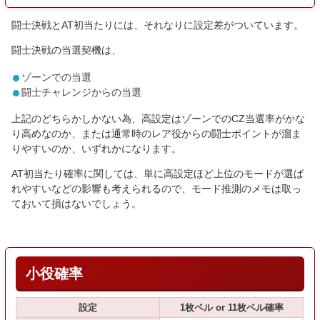
闘士決戦とAT初当たりには、それなりに設定差がついています。
闘士決戦の当選契機は、
ゾーンでの当選
闘士チャレンジからの当選
上記のどちらかしかない為、高設定はゾーンでのCZ当選率がかな
り高めなのか、または通常時のレア役からの闘士ポイントが溜ま
りやすいのか、いずれかになります。
AT初当たり確率に関しては、単に高設定ほど上位のモードが選ば
れやすいなどの影響も考えられるので、モード推測のメモは取っ
ておいて損はないでしょう。
小役確率
設定
1枚ベル or 11枚ベル確率