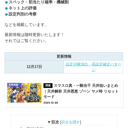
スペック・初当たり確率・機械割
ネット上の評価
設定判別の考察
などを掲載しています。
最新情報は随時更新いたします！
それではご覧ください。
更新情報
設定示唆演出・高設定確定パター
12月17日
ン
スマスロ真・一騎当千 天井狙いまとめ
｜天井解析 天井恩恵 ゾーン ヤメ時 リセット
モード
2024.12.08
▼目次
[
目次を隠す
]