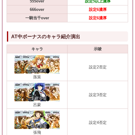
555over
設定5以上濃厚
666over
設定6濃厚
一騎当千over
設定6濃厚
AT中ボーナスのキャラ紹介演出
キャラ
示唆
設定2否定
孫策
設定3否定
呂蒙
設定4否定
張飛