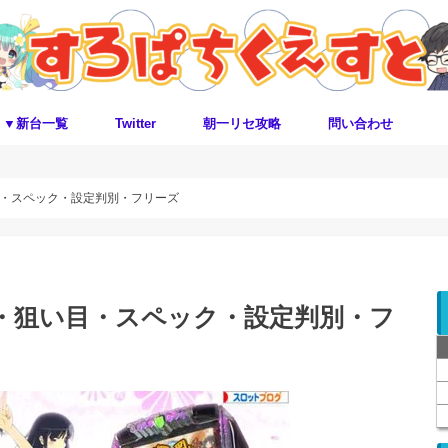
▼新台一覧
Twitter
朝一リセ攻略
問い合わせ
目・スペック・設定判別・フリーズ
・狙い目・スペック・設定判別・フ