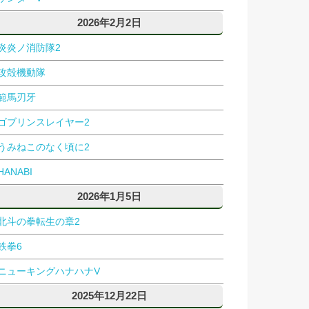
2026年2月2日
炎炎ノ消防隊2
攻殻機動隊
範馬刃牙
ゴブリンスレイヤー2
うみねこのなく頃に2
HANABI
2026年1月5日
北斗の拳転生の章2
鉄拳6
ニューキングハナハナV
2025年12月22日