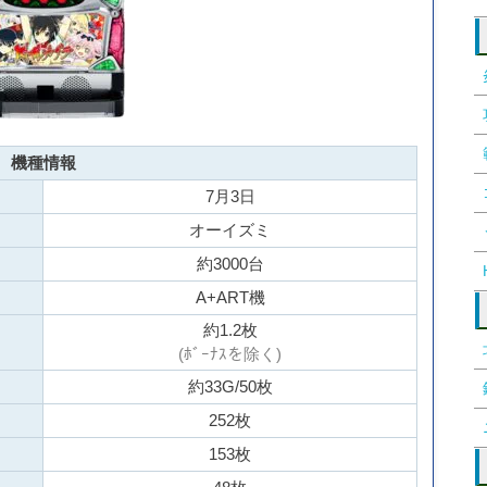
機種情報
7月3日
オーイズミ
約3000台
A+ART機
約1.2枚
(ﾎﾞｰﾅｽを除く)
約33G/50枚
252枚
153枚