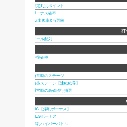
設定判別ポイント
ボーナス確率
CZ出現率&当選率
打
リール配列
小役確率
通常時のステージ
前兆ステージ【連結結界】
通常時の高確移行抽選
BIG【爆乳ボーナス】
REGボーナス
爆乳ハイパーバトル