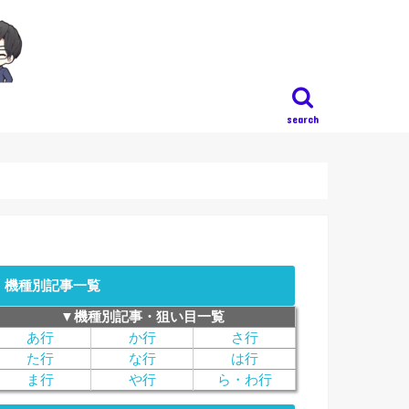
search
機種別記事一覧
▼機種別記事・狙い目一覧
あ行
か行
さ行
た行
な行
は行
ま行
や行
ら・わ行