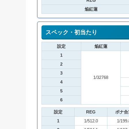
REG
焔紅蓮
スペック・初当たり
設定
焔紅蓮
1
2
3
1/32768
4
5
6
設定
REG
ボナ合
1
1/512.0
1/199.