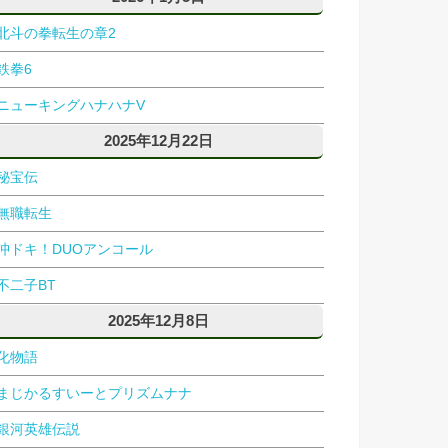
北斗の拳転生の章2
鉄拳6
ニューキングハナハナV
2025年12月22日
秘宝伝
無職転生
沖ドキ！DUOアンコール
不二子BT
2025年12月8日
化物語
まじかるすいーとプリズムナナ
銀河英雄伝説