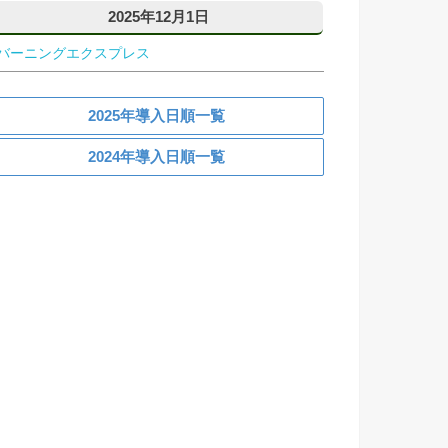
2025年12月1日
バーニングエクスプレス
2025年導入日順一覧
2024年導入日順一覧