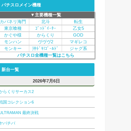
パチスロメイン機種
▼主要機種一覧
カバネリ海門
北斗
転生
東京喰種
ｺﾞｯﾄﾞｲｰﾀｰ
乙女5
かぐや様
からくり
GOD
モンハン
ヴヴヴ2
マギレコ
モンキー
沖ﾄﾞｷ!ｺﾞｰﾙﾄﾞ
ジャグ系
パチスロ全機種一覧はこちら
新台一覧
2026年7月6日
からくりサーカス2
戦国コレクション6
ULTRAMAN 最終決戦
ヤバチバ