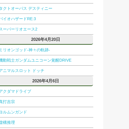
タクトオーパス デスティニー
バイオハザードRE:3
スーパーリオエース2
2026年4月20日
ミリオンゴッド-神々の軌跡-
機動戦士ガンダムユニコーン覚醒DRIVE
アニマルスロット ドッチ
2026年4月6日
アクダマドライブ
真打吉宗
ヨルムンガンド
虚構推理