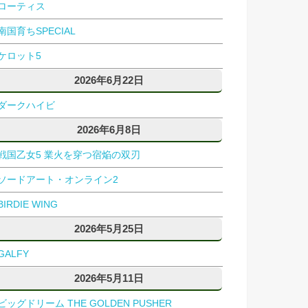
ローティス
南国育ちSPECIAL
ケロット5
2026年6月22日
ダークハイビ
2026年6月8日
戦国乙女5 業火を穿つ宿焔の双刃
ソードアート・オンライン2
BIRDIE WING
2026年5月25日
GALFY
2026年5月11日
ビッグドリーム THE GOLDEN PUSHER