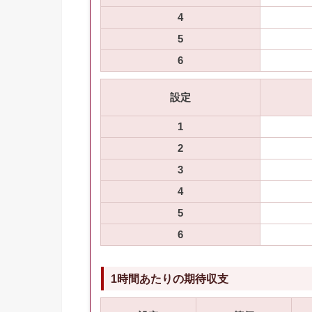
4
5
6
設定
1
2
3
4
5
6
1時間あたりの期待収支