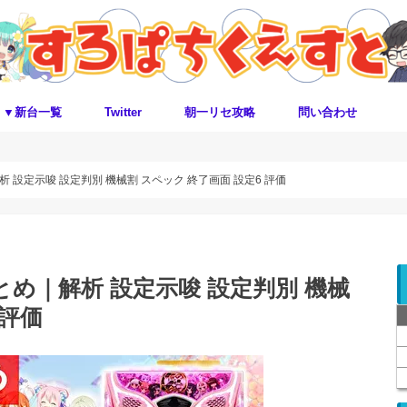
▼新台一覧
Twitter
朝一リセ攻略
問い合わせ
 設定示唆 設定判別 機械割 スペック 終了画面 設定6 評価
め｜解析 設定示唆 設定判別 機械
 評価