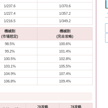
1/237.6
1/370.6
1/227.4
1/357.2
1/216.5
1/349.2
機械割
機械割
(市場想定)
(完全攻略)
98.5%
100.6%
99.2%
101.4%
100.5%
102.8%
103.1%
105.5%
104.9%
107.4%
106.8%
109.4%
ﾌﾙ攻略
ﾌﾙ攻略