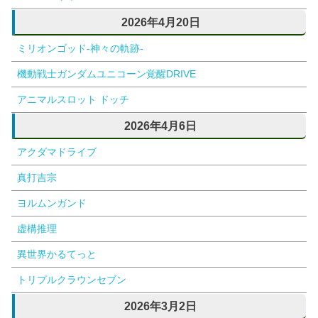
2026年4月20日
ミリオンゴッド-神々の軌跡-
機動戦士ガンダムユニコーン覚醒DRIVE
アニマルスロット ドッチ
2026年4月6日
アクダマドライブ
真打吉宗
ヨルムンガンド
虚構推理
異世界かるてっと
トリプルクラウンセブン
2026年3月2日