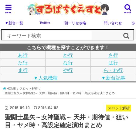
menu
search
▼新台一覧
Twitter
朝一リセ攻略
問い合わせ
こちらで機種を探すことができます！
あ行
か行
さ行
た行
な行
は行
ま行
や行
ら・わ行
▼人気機種
▼新台記事
HOME
スロット解析
聖闘士星矢～女神聖戦～ 天井・期待値・狙い目・ヤメ時・高設定確定演出まとめ
2015.09.10
2016.04.02
スロット解析
聖闘士星矢～女神聖戦～ 天井・期待値・狙い
目・ヤメ時・高設定確定演出まとめ