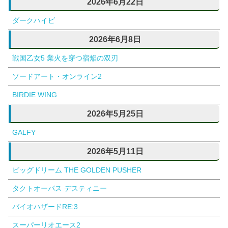
2026年6月22日
ダークハイビ
2026年6月8日
戦国乙女5 業火を穿つ宿焔の双刃
ソードアート・オンライン2
BIRDIE WING
2026年5月25日
GALFY
2026年5月11日
ビッグドリーム THE GOLDEN PUSHER
タクトオーパス デスティニー
バイオハザードRE:3
スーパーリオエース2