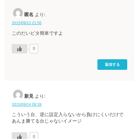
匿名
より:
2015/09/12 21:50
このだいビタ簡単ですよ
0
返信する
新見
より:
2015/09/14 08:39
こういう台、逆に設定入らないから負けにくいだけで
あんま勝てる台じゃないイメージ
0