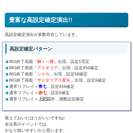
豊富な高設定確定演出!!
高設定確定演出が多数存在しています。
高設定確定パターン
BIG終了画面「
瞬＋一輝
」出現…設定1否定
BIG終了画面「
アイオリア
」出現…設定456確定
BIG終了画面「
シャカ
」出現…設定56確定
BIG終了画面「
サジタリアス星矢
」出現…設定6確定
通常リプレイ＋
青七
…設定456確定
通常リプレイ＋
赤七
…設定6確定
通常リプレイ＋
上記以
外…偶数設定確定
覚えておいたほうがいいですね♪
全台系のイベントでは
かなり狙いやすいかと思います。