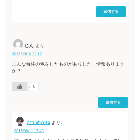
返信する
じん
より:
2015/09/10 22:17
こんな台枠の色をしたものがありした。情報あります
か？
0
返信する
だてめがね
より:
2015/09/11 17:40