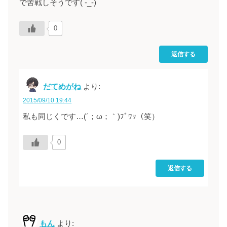
で苦戦しそうです( -_-)
0
返信する
だてめがね
より:
2015/09/10 19:44
私も同じくです…(´；ω；｀)ﾌﾞﾜｯ（笑）
0
返信する
もん
より: