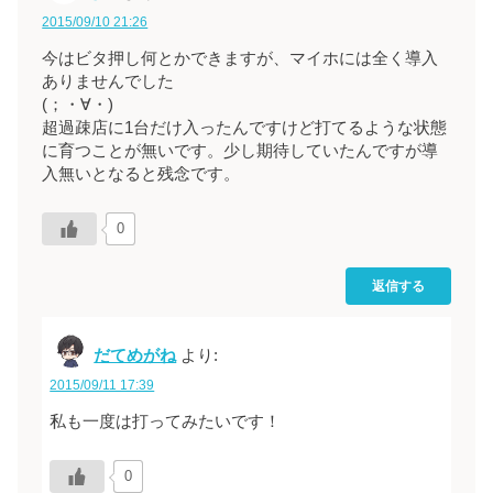
2015/09/10 21:26
今はビタ押し何とかできますが、マイホには全く導入
ありませんでした
(；・∀・)
超過疎店に1台だけ入ったんですけど打てるような状態
に育つことが無いです。少し期待していたんですが導
入無いとなると残念です。
0
返信する
だてめがね
より:
2015/09/11 17:39
私も一度は打ってみたいです！
0