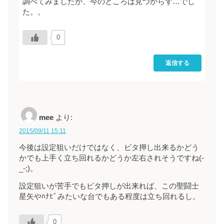
調べてみましたが、今のところは見つからず…でし
た。。
0
返信する
mee
より:
2015/09/11 15:11
今後は設定狙いだけではなく、ビタ押し出来るかどう
かでも上手く立ち回れるかどうか左右されそうですね(-
_-;)。
設定狙いが苦手でもビタ押しが出来れば、この聖闘士
星矢やﾊﾅﾋﾞみたいな台でもある程度は立ち回れるし。
0