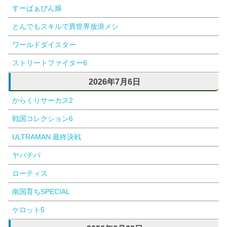
すーぱぁびん娘
とんでもスキルで異世界放浪メシ
ワールドダイスター
ストリートファイター6
2026年7月6日
からくりサーカス2
戦国コレクション6
ULTRAMAN 最終決戦
ヤバチバ
ローティス
南国育ちSPECIAL
ケロット5