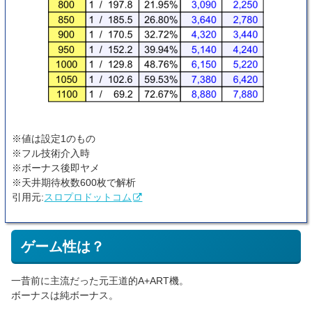
※値は設定1のもの
※フル技術介入時
※ボーナス後即ヤメ
※天井期待枚数600枚で解析
引用元:
スロプロドットコム
ゲーム性は？
一昔前に主流だった元王道的A+ART機。
ボーナスは純ボーナス。