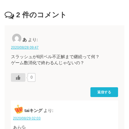
2
件のコメント
あ
より:
2020/08/28 09:47
スラッシュが6択ベル不正解まで継続って何？
ゲーム数消化で終わるんじゃないの？
0
返信する
taiキング
より:
2020/08/29 02:03
あら💦