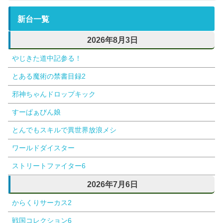
新台一覧
2026年8月3日
やじきた道中記参る！
とある魔術の禁書目録2
邪神ちゃんドロップキック
すーぱぁびん娘
とんでもスキルで異世界放浪メシ
ワールドダイスター
ストリートファイター6
2026年7月6日
からくりサーカス2
戦国コレクション6