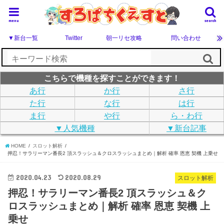
menu
search
▼新台一覧
Twitter
朝一リセ攻略
問い合わせ
こちらで機種を探すことができます！
あ行
か行
さ行
た行
な行
は行
ま行
や行
ら・わ行
▼人気機種
▼新台記事
HOME
スロット解析
押忍！サラリーマン番長2 頂スラッシュ＆クロスラッシュまとめ｜解析 確率 恩恵 契機 上乗せ
2020.04.23
2020.08.29
スロット解析
押忍！サラリーマン番長2 頂スラッシュ＆ク
ロスラッシュまとめ｜解析 確率 恩恵 契機 上
乗せ