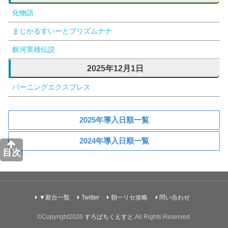
化物語
まじかるすいーとプリズムナナ
銀河英雄伝説
2025年12月1日
バーニングエクスプレス
2025年導入日順一覧
2024年導入日順一覧
目次
▼新台一覧
Twitter
朝一リセ攻略
問い合わせ
©Copyright2026
すろぱちくえすと
.All Rights Reserved.