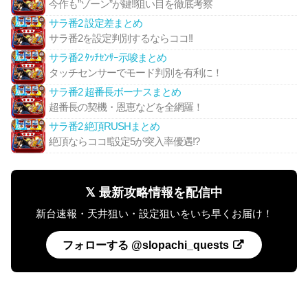
今作も”ゾーン”が鍵!!狙い目を徹底考察
サラ番2 設定差まとめ
サラ番2を設定判別するならココ!!
サラ番2 ﾀｯﾁｾﾝｻｰ示唆まとめ
タッチセンサーでモード判別を有利に！
サラ番2 超番長ボーナスまとめ
超番長の契機・恩恵などを全網羅！
サラ番2 絶頂RUSHまとめ
絶頂ならココ!!設定5が突入率優遇!?
𝕏 最新攻略情報を配信中
新台速報・天井狙い・設定狙いをいち早くお届け！
フォローする @slopachi_quests