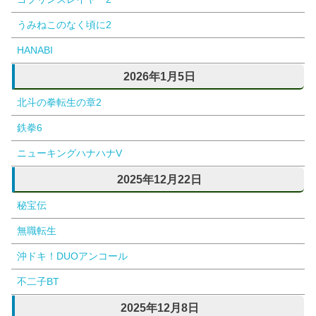
うみねこのなく頃に2
HANABI
2026年1月5日
北斗の拳転生の章2
鉄拳6
ニューキングハナハナV
2025年12月22日
秘宝伝
無職転生
沖ドキ！DUOアンコール
不二子BT
2025年12月8日