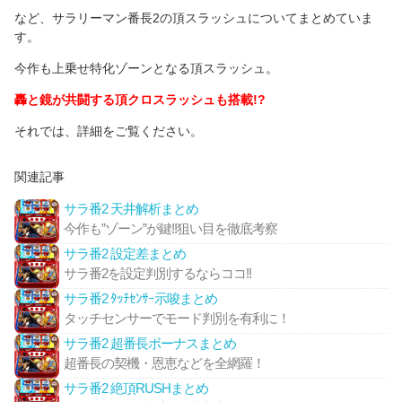
など、サラリーマン番長2の頂スラッシュについてまとめていま
す。
今作も上乗せ特化ゾーンとなる頂スラッシュ。
轟と鏡が共闘する頂クロスラッシュも搭載!?
それでは、詳細をご覧ください。
関連記事
サラ番2 天井解析まとめ
今作も”ゾーン”が鍵!!狙い目を徹底考察
サラ番2 設定差まとめ
サラ番2を設定判別するならココ!!
サラ番2 ﾀｯﾁｾﾝｻｰ示唆まとめ
タッチセンサーでモード判別を有利に！
サラ番2 超番長ボーナスまとめ
超番長の契機・恩恵などを全網羅！
サラ番2 絶頂RUSHまとめ