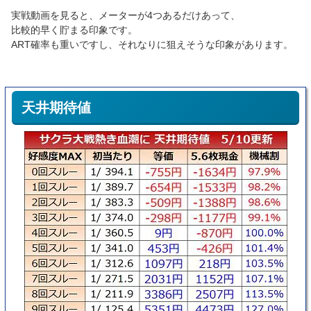
実戦動画を見ると、メーターが4つあるだけあって、
比較的早く貯まる印象です。
ART確率も重いですし、それなりに狙えそうな印象があります。
天井期待値