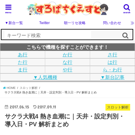
menu
search
▼新台一覧
Twitter
朝一リセ攻略
問い合わせ
こちらで機種を探すことができます！
あ行
か行
さ行
た行
な行
は行
ま行
や行
ら・わ行
▼人気機種
▼新台記事
HOME
スロット解析
サクラ大戦4 熱き血潮に｜天井・設定判別・導入日・PV 解析まとめ
2017.06.15
2017.09.11
スロット解析
サクラ大戦4 熱き血潮に｜天井・設定判別・
導入日・PV 解析まとめ