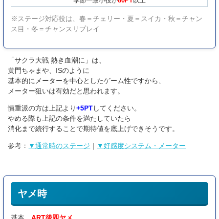
季節一致小役が
80PT
以上
※ステージ対応役は、春＝チェリー・夏＝スイカ・秋＝チャン
ス目・冬＝チャンスリプレイ
「サクラ大戦 熱き血潮に」は、
黄門ちゃまや、ISのように
基本的にメーターを中心としたゲーム性ですから、
メーター狙いは有効だと思われます。
慎重派の方は上記より
+5PT
してください。
やめる際も上記の条件を満たしていたら
消化まで続行することで期待値を底上げできそうです。
参考：
▼通常時のステージ
｜
▼好感度システム・メーター
ヤメ時
基本、
ART後即ヤメ