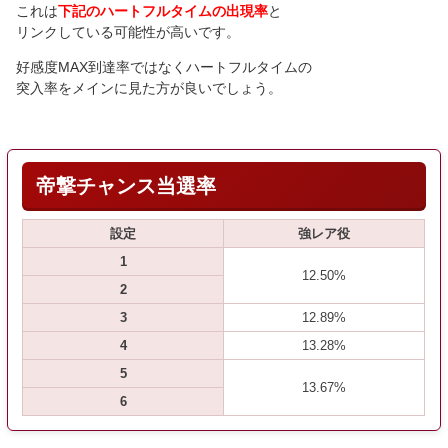
これは
下記のハートフルタイムの出現率
と
リンクしている可能性が高いです。
好感度MAX到達率ではなくハートフルタイムの
突入率をメインに見た方が良いでしょう。
帝撃チャンス当選率
設定
強レア役
1
12.50%
2
3
12.89%
4
13.28%
5
13.67%
6