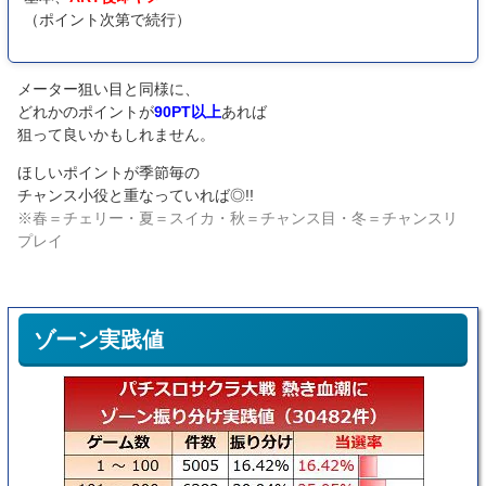
（ポイント次第で続行）
メーター狙い目と同様に、
どれかのポイントが
90PT以上
あれば
狙って良いかもしれません。
ほしいポイントが季節毎の
チャンス小役と重なっていれば◎!!
※春＝チェリー・夏＝スイカ・秋＝チャンス目・冬＝チャンスリ
プレイ
ゾーン実践値