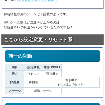
解析情報以外のゾーンは非搭載のようです。
深いゲーム数ほど当選率が上がるのは
好感度MAXの到達がバラケているためですね！
ここから設定変更・リセット系
朝一の挙動
項目
設定変更
電源ON/OFF
天井
リセット
引き継ぐ
引き継ぐ
好感度
再抽選
(見た目上リセット)
ステージ
劇場ステージ