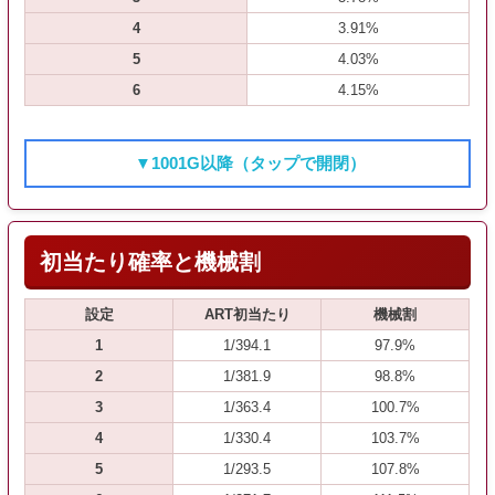
4
3.91%
5
4.03%
6
4.15%
▼1001G以降（タップで開閉）
初当たり確率と機械割
設定
ART初当たり
機械割
1
1/394.1
97.9%
2
1/381.9
98.8%
3
1/363.4
100.7%
4
1/330.4
103.7%
5
1/293.5
107.8%