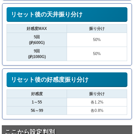
リセット後の天井振り分け
好感度MAX
振り分け
5回
50%
(約600G)
9回
50%
(約1080G)
リセット後の好感度振り分け
好感度
振り分け
1～55
各1.2%
56～99
各0.8%
ここから設定判別