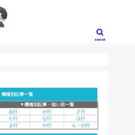
search
機種別記事一覧
▼機種別記事・狙い目一覧
あ行
か行
さ行
た行
な行
は行
ま行
や行
ら・わ行