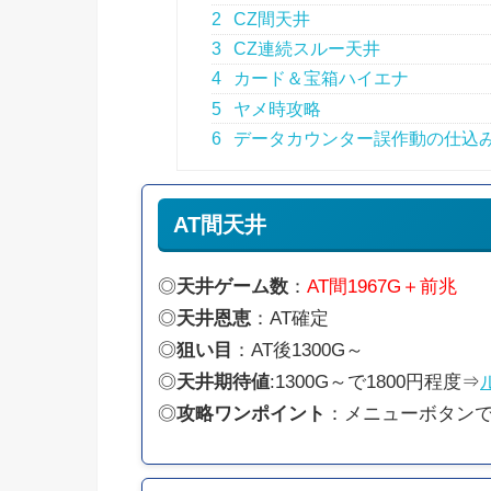
2
CZ間天井
3
CZ連続スルー天井
4
カード＆宝箱ハイエナ
5
ヤメ時攻略
6
データカウンター誤作動の仕込
AT間天井
◎
天井ゲーム数
：
AT間1967G＋前兆
◎
天井恩恵
：AT確定
◎
狙い目
：AT後1300G～
◎
天井期待値
:1300G～で1800円程度⇒
◎
攻略ワンポイント
：メニューボタンで