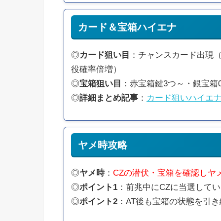
カード＆宝箱ハイエナ
◎
カード狙い目
：チャンスカード出現（
役確率倍増）
◎
宝箱狙い目
：赤宝箱鍵3つ～・銀宝箱
◎
詳細まとめ記事
：
カード狙いハイエ
ヤメ時攻略
◎
ヤメ時
：
CZの潜伏・宝箱を確認しヤ
◎
ポイント1
：前兆中にCZに当選してい
◎
ポイント2
：AT後も宝箱の状態を引き