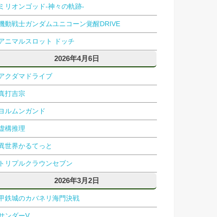
ミリオンゴッド-神々の軌跡-
機動戦士ガンダムユニコーン覚醒DRIVE
アニマルスロット ドッチ
2026年4月6日
アクダマドライブ
真打吉宗
ヨルムンガンド
虚構推理
異世界かるてっと
トリプルクラウンセブン
2026年3月2日
甲鉄城のカバネリ海門決戦
サンダーV