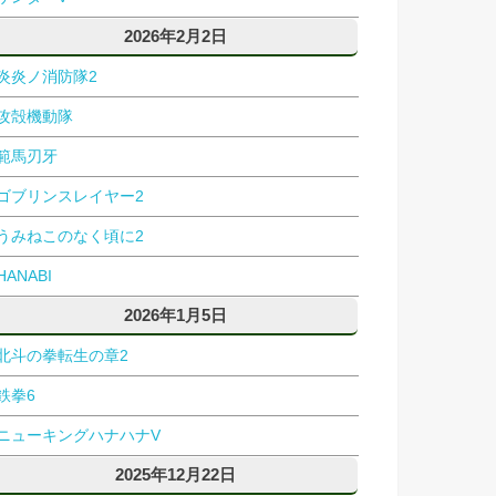
2026年2月2日
炎炎ノ消防隊2
攻殻機動隊
範馬刃牙
ゴブリンスレイヤー2
うみねこのなく頃に2
HANABI
2026年1月5日
北斗の拳転生の章2
鉄拳6
ニューキングハナハナV
2025年12月22日