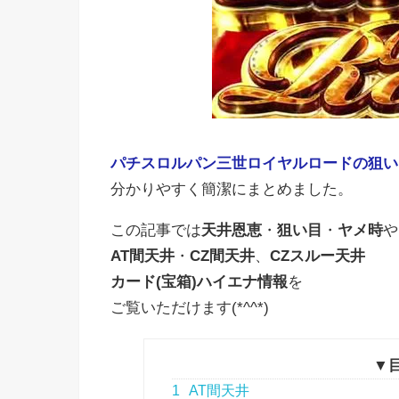
パチスロルパン三世ロイヤルロードの狙い
分かりやすく簡潔にまとめました。
この記事では
天井恩恵
・
狙い目
・
ヤメ時
や
AT間天井
・
CZ間天井
、
CZスルー天井
カード(宝箱)ハイエナ情報
を
ご覧いただけます(*^^*)
▼
1
AT間天井