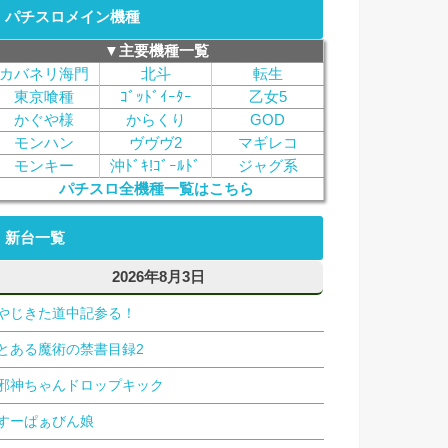
パチスロメイン機種
▼主要機種一覧
カバネリ海門
北斗
転生
東京喰種
ｺﾞｯﾄﾞｲｰﾀｰ
乙女5
かぐや様
からくり
GOD
モンハン
ヴヴヴ2
マギレコ
モンキー
沖ﾄﾞｷ!ｺﾞｰﾙﾄﾞ
ジャグ系
パチスロ全機種一覧はこちら
新台一覧
2026年8月3日
やじきた道中記参る！
とある魔術の禁書目録2
邪神ちゃんドロップキック
すーぱぁびん娘