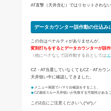
AT直撃（天井含む）ではリセットされない
データカウンター誤作動の仕込み
この台はペナルティがありませんが、
変則打ちをするとデータカウンターが誤作
（他にペナなしで誤作動する台としては
エ
CZ・AT当選していなくてもCZ・ATカウン
天井狙い中に確認してきました。
メニュー画面でハマり台確認をすること、
CZ連続スルー天井狙いが失敗する可能性がある
この2点にご注意ください＼(^o^)／