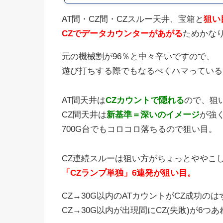
AT間・CZ間・CZスルー天井、宝箱と
狙い
CZでデータカウンターがあがる
ためかな
元の機械割が96％と中々辛いですので、
遊び打ちする際でもなるべくハマっている台が
AT間天井は
CZカウントで隠れる
ので、狙
CZ間天井は
新基準＝深いのイメージ
が強
700G台でもコロコロ落ちるので狙い目。
CZ連続スルーは狙い方がちょっとややこ
「CZランプ単独」6連発が狙い目。
CZ→30G以内のATカウントがCZ成功のは
CZ→30G以内が出現間にCZ(失敗)が6つ