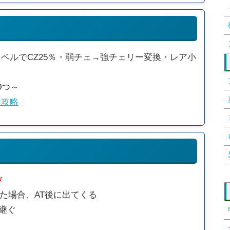
ベルでCZ25％・弱チェ→強チェリー変換・レア小
0つ～
ナ攻略
メ
た場合、AT後に出てくる
継ぐ