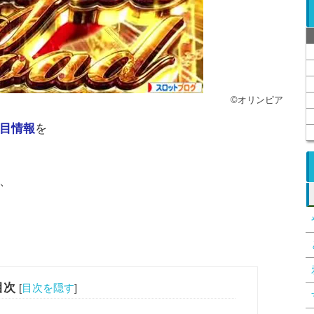
©オリンピア
目情報
を
、
目次
[
目次を隠す
]