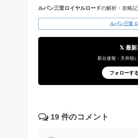
ルパン三世ロイヤルロード
の解析・攻略記
ルパン三世 
𝕏 
新台速報・天井狙
フォローする @
19
件のコメント